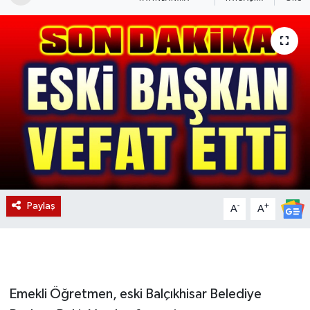
Magazin
Etkinlikler
Paylaş
-
+
A
A
Emekli Öğretmen, eski Balçıkhisar Belediye