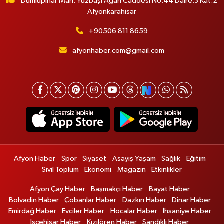
Dumlupınar Mah. Yüzbaşı Agah Caddesi No:44 Daire:3 Kat:2
Afyonkarahisar
+90506 811 8659
afyonhaber.com@gmail.com
Afyon Haber
Spor
Siyaset
Asayiş Yaşam
Sağlık
Eğitim
Sivil Toplum
Ekonomi
Magazin
Etkinlikler
Afyon Çay Haber
Başmakçı Haber
Bayat Haber
Bolvadin Haber
Çobanlar Haber
Dazkırı Haber
Dinar Haber
Emirdağ Haber
Evciler Haber
Hocalar Haber
İhsaniye Haber
İscehisar Haber
Kızılören Haber
Sandıklı Haber