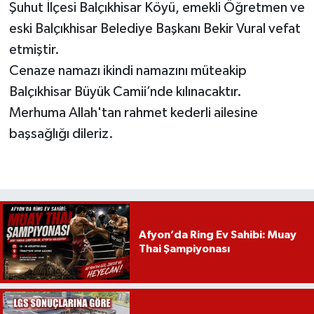
Şuhut İlçesi Balçıkhisar Köyü, emekli Öğretmen ve
eski Balçıkhisar Belediye Başkanı Bekir Vural vefat
etmiştir.
Cenaze namazı ikindi namazını müteakip
Balçıkhisar Büyük Camii’nde kılınacaktır.
Merhuma Allah'tan rahmet kederli ailesine
başsağlığı dileriz.
Afyon’da Ring Ev Sahibi: Muay
Thai Şampiyonası