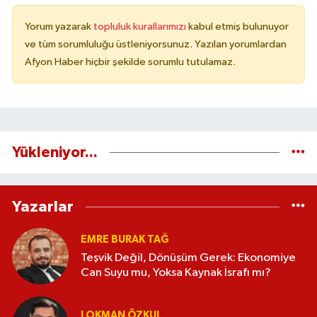
Yorum yazarak
topluluk kurallarımızı
kabul etmiş bulunuyor
ve tüm sorumluluğu üstleniyorsunuz. Yazılan yorumlardan
Afyon Haber hiçbir şekilde sorumlu tutulamaz.
Yükleniyor...
Yazarlar
EMRE BURAK TAĞ
Teşvik Değil, Dönüşüm Gerek: Ekonomiye
Can Suyu mu, Yoksa Kaynak İsrafı mı?
LOKMAN ÖZKUL