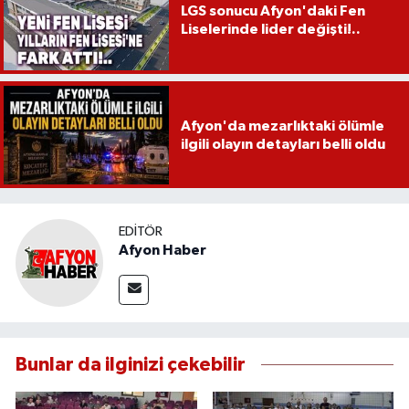
LGS sonucu Afyon'daki Fen
Liselerinde lider değişti!..
Afyon'da mezarlıktaki ölümle
ilgili olayın detayları belli oldu
EDITÖR
Afyon Haber
Bunlar da ilginizi çekebilir