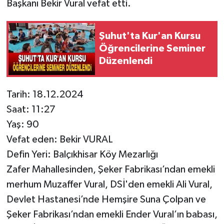
Başkanı Bekir Vural vefat etti.
Şuhut'ta Kur'an Kursu
Öğrencilerine Seminer
Düzenlendi
Tarih: 18.12.2024
Saat: 11:27
Yaş: 90
Vefat eden: Bekir VURAL
Defin Yeri: Balçıkhisar Köy Mezarlığı
Zafer Mahallesinden, Şeker Fabrikası’ndan emekli
merhum Muzaffer Vural, DSİ'den emekli Ali Vural,
Devlet Hastanesi’nde Hemşire Suna Çolpan ve
Şeker Fabrikası’ndan emekli Ender Vural’ın babası,