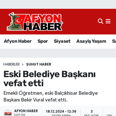
Afyon Haber
Siyaset
Afyon Haber
Spor
Siyaset
Asayiş Yaşam
S
Spor
Asayiş Yaşam
HABERLER
ŞUHUT HABER
Eski Belediye Başkanı
Sağlık
vefat etti
Eğitim
Emekli Öğretmen, eski Balçıkhisar Belediye
Sivil Toplum
Başkanı Bekir Vural vefat etti.
AFYON HABER
Ekonomi
18.12.2024 - 12:36
3
EDITÖR
YAYINLANMA
PAYLAŞIM
OKUN