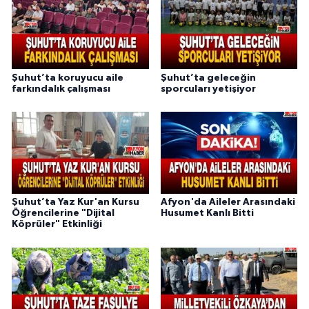
Şuhut’ta koruyucu aile
Şuhut’ta geleceğin
farkındalık çalışması
sporcuları yetişiyor
Şuhut’ta Yaz Kur'an Kursu
Afyon'da Aileler Arasındaki
Öğrencilerine "Dijital
Husumet Kanlı Bitti
Köprüler" Etkinliği