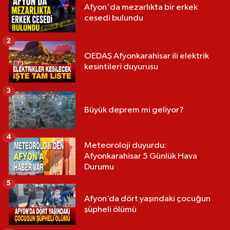
Afyon'da mezarlıkta bir erkek
cesedi bulundu
2
OEDAŞ Afyonkarahisar ili elektrik
kesintileri duyurusu
3
Büyük deprem mi geliyor?
4
Meteoroloji duyurdu:
Afyonkarahisar 5 Günlük Hava
Durumu
5
Afyon’da dört yaşındaki çocuğun
şüpheli ölümü