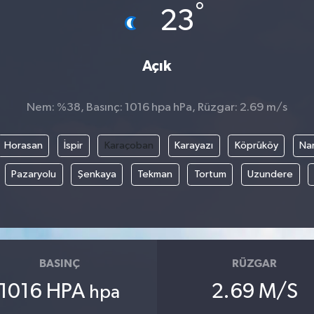
°
23
Açık
Nem: %38, Basınç: 1016 hpa hPa, Rüzgar: 2.69 m/s
Horasan
İspir
Karaçoban
Karayazı
Köprüköy
Na
Pazaryolu
Şenkaya
Tekman
Tortum
Uzundere
BASINÇ
RÜZGAR
1016 HPA
2.69 M/S
hpa