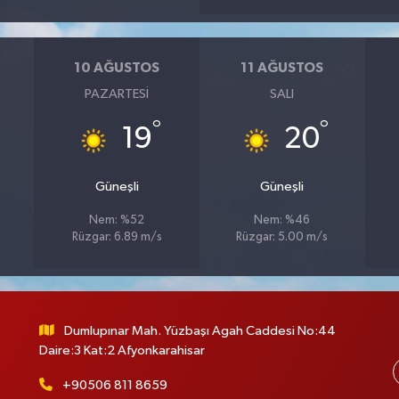
10 AĞUSTOS
11 AĞUSTOS
PAZARTESI
SALI
°
°
19
20
Güneşli
Güneşli
Nem: %52
Nem: %46
Rüzgar: 6.89 m/s
Rüzgar: 5.00 m/s
Dumlupınar Mah. Yüzbaşı Agah Caddesi No:44
Daire:3 Kat:2 Afyonkarahisar
+90506 811 8659