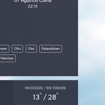
07 Ağustos Cuma
22:15
rman
Oltu
Olur
Palandöken
Yakutiye
EN DÜŞÜK / EN YÜKSEK
°
°
13
/ 28