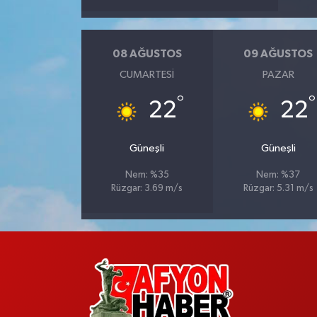
08 AĞUSTOS
09 AĞUSTOS
CUMARTESI
PAZAR
°
°
22
22
Güneşli
Güneşli
Nem: %35
Nem: %37
Rüzgar: 3.69 m/s
Rüzgar: 5.31 m/s