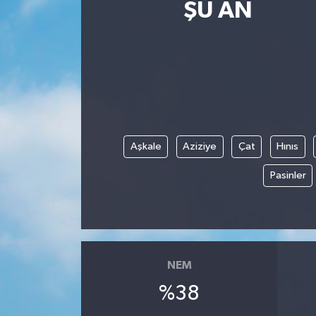
ŞU AN
Magazin
Etkinlikler
Aşkale
Aziziye
Çat
Hınıs
Pasinler
NEM
%38