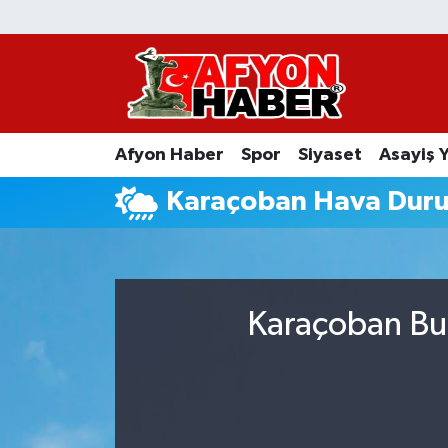
Afyon Haber
Siyaset
Afyon Haber
Spor
Siyaset
Asayiş 
Spor
Karaçoban Hava Dur
Asayiş Yaşam
Sağlık
Karaçoban Bug
Eğitim
Sivil Toplum
Ekonomi