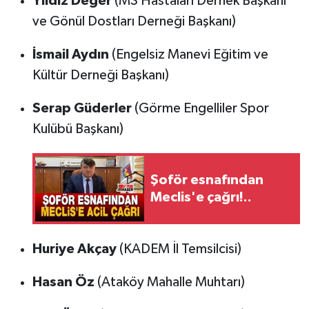
Yıldız Değer
(MS Hastaları Dernek Başkanı
ve Gönül Dostları Derneği Başkanı)
İsmail Aydın
(Engelsiz Manevi Eğitim ve
Kültür Derneği Başkanı)
Serap Güderler
(Görme Engelliler Spor
Kulübü Başkanı)
Şoför esnafından
Meclis'e çağrı!..
Huriye Akçay
(KADEM İl Temsilcisi)
Hasan Öz
(Ataköy Mahalle Muhtarı)