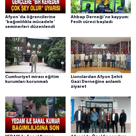
Afyon'da öğrencilerine
Ahbap Derneği'ne kayyum:
'bağımlılıkla mücadele'
Fesih süreci başladı
seminerleri düzenlendi
Cumhuriyet mirası eğitim
Lionslardan Afyon Şehit
kurumları korunmalı
Gazi Derneğine anlamlı
ziyaret