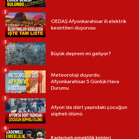
2
OEDAŞ Afyonkarahisar ili elektrik
kesintileri duyurusu
3
Büyük deprem mi geliyor?
4
Meteoroloji duyurdu:
Afyonkarahisar 5 Günlük Hava
Durumu
5
Afyon’da dört yaşındaki çocuğun
şüpheli ölümü
6
Kademeli emeklilik kimleri