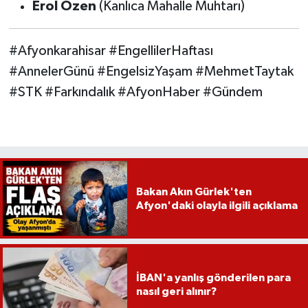
Erol Özen
(Kanlıca Mahalle Muhtarı)
#Afyonkarahisar #EngellilerHaftası
#AnnelerGünü #EngelsizYaşam #MehmetTaytak
#STK #Farkındalık #AfyonHaber #Gündem
Bakan Akın Gürlek'ten
Afyon'daki olayla ilgili açıklama
İBAN'a yanlış gönderilen para
nasıl geri alınır?