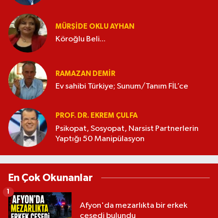
MÜRŞIDE OKLU AYHAN
Köroğlu Beli...
RAMAZAN DEMİR
Ev sahibi Türkiye; Sunum/Tanım FİL’ce
PROF. DR. EKREM ÇULFA
Psikopat, Sosyopat, Narsist Partnerlerin
Yaptığı 50 Manipülasyon
En Çok Okunanlar
1
Afyon'da mezarlıkta bir erkek
cesedi bulundu