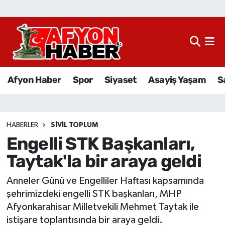
Afyon Haber
Siyaset
Afyon Haber
Spor
Siyaset
Asayiş Yaşam
S
Spor
Asayiş Yaşam
HABERLER
SIVIL TOPLUM
Engelli STK Başkanları,
Sağlık
Taytak'la bir araya geldi
Eğitim
Anneler Günü ve Engelliler Haftası kapsamında
Sivil Toplum
şehrimizdeki engelli STK başkanları, MHP
Afyonkarahisar Milletvekili Mehmet Taytak ile
Ekonomi
istişare toplantısında bir araya geldi.