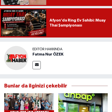
Afyon’da Ring Ev Sahibi: Muay
Thai Şampiyonası
EDITÖR HAKKINDA
Fatma Nur ÖZEK
Bunlar da ilginizi çekebilir