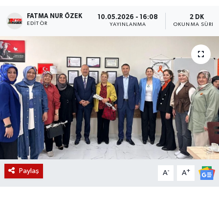
FATMA NUR ÖZEK
Magazin
10.05.2026 - 16:08
2 DK
EDITÖR
YAYINLANMA
OKUNMA SÜRES
Etkinlikler
Paylaş
-
+
A
A