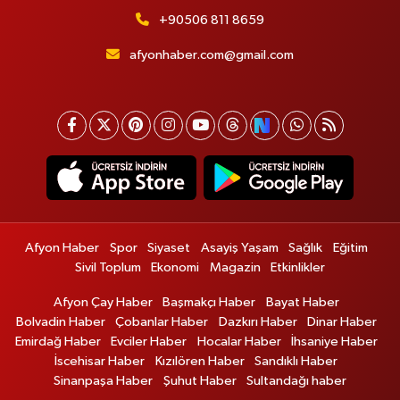
+90506 811 8659
afyonhaber.com@gmail.com
Afyon Haber
Spor
Siyaset
Asayiş Yaşam
Sağlık
Eğitim
Sivil Toplum
Ekonomi
Magazin
Etkinlikler
Afyon Çay Haber
Başmakçı Haber
Bayat Haber
Bolvadin Haber
Çobanlar Haber
Dazkırı Haber
Dinar Haber
Emirdağ Haber
Evciler Haber
Hocalar Haber
İhsaniye Haber
İscehisar Haber
Kızılören Haber
Sandıklı Haber
Sinanpaşa Haber
Şuhut Haber
Sultandağı haber