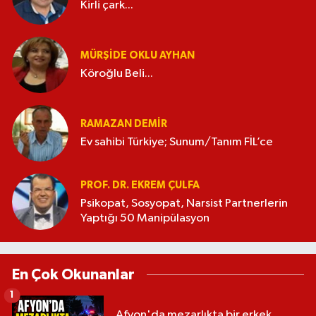
Kirli çark...
MÜRŞIDE OKLU AYHAN
Köroğlu Beli...
RAMAZAN DEMİR
Ev sahibi Türkiye; Sunum/Tanım FİL’ce
PROF. DR. EKREM ÇULFA
Psikopat, Sosyopat, Narsist Partnerlerin
Yaptığı 50 Manipülasyon
En Çok Okunanlar
1
Afyon'da mezarlıkta bir erkek