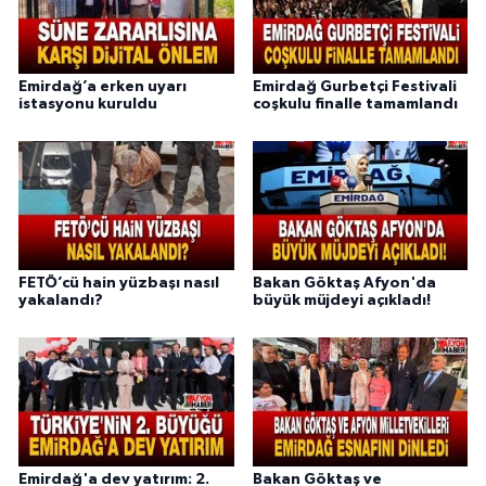
Emirdağ’a erken uyarı
Emirdağ Gurbetçi Festivali
istasyonu kuruldu
coşkulu finalle tamamlandı
FETÖ’cü hain yüzbaşı nasıl
Bakan Göktaş Afyon'da
yakalandı?
büyük müjdeyi açıkladı!
Emirdağ'a dev yatırım: 2.
Bakan Göktaş ve