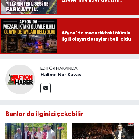
Liselerinde lider değişti!..
Afyon'da mezarlıktaki ölümle
ilgili olayın detayları belli oldu
EDITÖR HAKKINDA
Halime Nur Kavas
Bunlar da ilginizi çekebilir