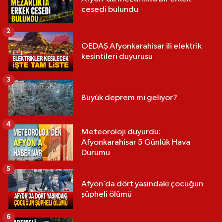
cesedi bulundu
2
OEDAŞ Afyonkarahisar ili elektrik
kesintileri duyurusu
3
Büyük deprem mi geliyor?
4
Meteoroloji duyurdu:
Afyonkarahisar 5 Günlük Hava
Durumu
5
Afyon’da dört yaşındaki çocuğun
şüpheli ölümü
6