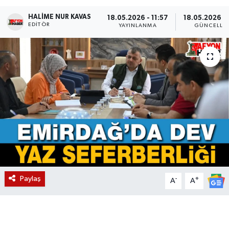
HALIME NUR KAVAS
Magazin
18.05.2026 - 11:57
18.05.2026 - 
EDITÖR
YAYINLANMA
GÜNCELLE
Etkinlikler
Paylaş
-
+
A
A