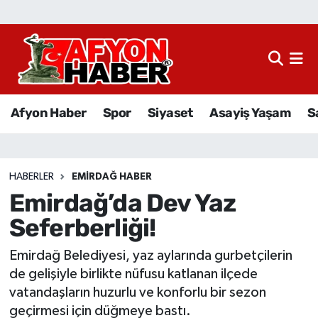
Afyon Haber
Siyaset
Afyon Haber
Spor
Siyaset
Asayiş Yaşam
S
Spor
Asayiş Yaşam
HABERLER
EMIRDAĞ HABER
Emirdağ’da Dev Yaz
Sağlık
Seferberliği!
Eğitim
Emirdağ Belediyesi, yaz aylarında gurbetçilerin
Sivil Toplum
de gelişiyle birlikte nüfusu katlanan ilçede
vatandaşların huzurlu ve konforlu bir sezon
Ekonomi
geçirmesi için düğmeye bastı.