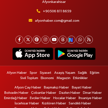
Afyonkarahisar
+90506 811 8659
afyonhaber.com@gmail.com
Afyon Haber
Spor
Siyaset
Asayiş Yaşam
Sağlık
Eğitim
Sivil Toplum
Ekonomi
Magazin
Etkinlikler
Afyon Çay Haber
Başmakçı Haber
Bayat Haber
Bolvadin Haber
Çobanlar Haber
Dazkırı Haber
Dinar Haber
Emirdağ Haber
Evciler Haber
Hocalar Haber
İhsaniye Haber
İscehisar Haber
Kızılören Haber
Sandıklı Haber