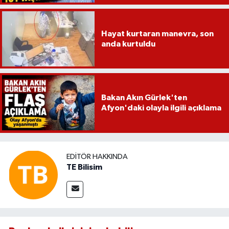
Hayat kurtaran manevra, son
anda kurtuldu
Bakan Akın Gürlek'ten
Afyon'daki olayla ilgili açıklama
EDITÖR HAKKINDA
TE Bilisim