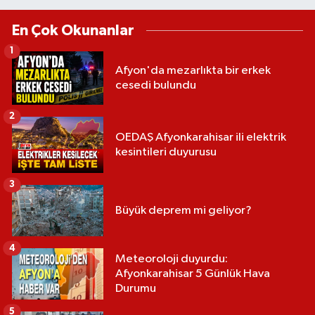
En Çok Okunanlar
1
Afyon'da mezarlıkta bir erkek
cesedi bulundu
2
OEDAŞ Afyonkarahisar ili elektrik
kesintileri duyurusu
3
Büyük deprem mi geliyor?
4
Meteoroloji duyurdu:
Afyonkarahisar 5 Günlük Hava
Durumu
5