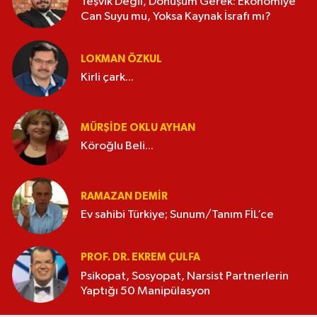
Teşvik Değil, Dönüşüm Gerek: Ekonomiye
Can Suyu mu, Yoksa Kaynak İsrafı mı?
LOKMAN ÖZKUL
Kirli çark...
MÜRŞIDE OKLU AYHAN
Köroğlu Beli...
RAMAZAN DEMİR
Ev sahibi Türkiye; Sunum/Tanım FİL’ce
PROF. DR. EKREM ÇULFA
Psikopat, Sosyopat, Narsist Partnerlerin
Yaptığı 50 Manipülasyon