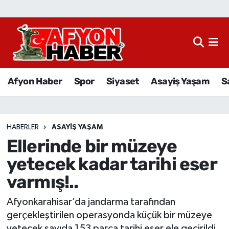
Afyon Haber
Siyaset
Afyon Haber
Spor
Siyaset
Asayiş Yaşam
S
Spor
Asayiş Yaşam
HABERLER
ASAYIŞ YAŞAM
Ellerinde bir müzeye
Sağlık
yetecek kadar tarihi eser
Eğitim
varmış!..
Sivil Toplum
Afyonkarahisar’da jandarma tarafından
gerçekleştirilen operasyonda küçük bir müzeye
Ekonomi
yetecek sayıda 153 parça tarihi eser ele geçirildi.