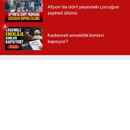
Afyon’da dört yaşındaki çocuğun
şüpheli ölümü
6
Kademeli emeklilik kimleri
kapsıyor?