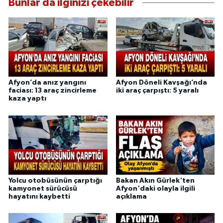
Bunlar da ilginizi çekebilir
Afyon’da anız yangını
Afyon Döneli Kavşağı’nda
faciası: 13 araç zincirleme
iki araç çarpıştı: 5 yaralı
kaza yaptı
Yolcu otobüsünün çarptığı
Bakan Akın Gürlek'ten
kamyonet sürücüsü
Afyon'daki olayla ilgili
hayatını kaybetti
açıklama