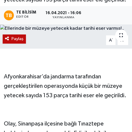
Magazin
TE BILISIM
16.04.2021 - 16:06
EDITÖR
YAYINLANMA
Etkinlikler
Paylaş
-
+
A
A
Afyonkarahisar’da jandarma tarafından
gerçekleştirilen operasyonda küçük bir müzeye
yetecek sayıda 153 parça tarihi eser ele geçirildi.
Olay, Sinanpaşa ilçesine bağlı Tınaztepe