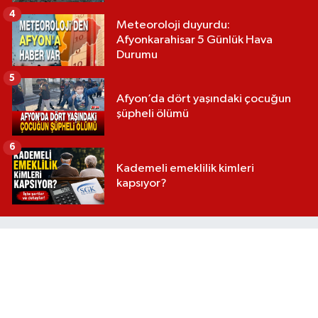
4
Meteoroloji duyurdu:
Afyonkarahisar 5 Günlük Hava
Durumu
5
Afyon’da dört yaşındaki çocuğun
şüpheli ölümü
6
Kademeli emeklilik kimleri
kapsıyor?