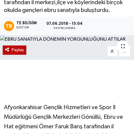
tarafından il merkezi,ilçe ve köylerindeki birçok
okulda gençleri ebru sanatıyla buluşturdu.
Magazin
TE BILISIM
07.06.2018 - 15:04
Etkinlikler
EDITÖR
YAYINLANMA
Paylaş
-
+
A
A
Afyonkarahisar Gençlik Hizmetleri ve Spor İl
Müdürlüğü Gençlik Merkezleri Gönüllü, Ebru ve
Hat eğitmeni Ömer Faruk Barış tarafından il