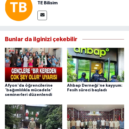
TE Bilisim
Bunlar da ilginizi çekebilir
Afyon'da öğrencilerine
Ahbap Derneği'ne kayyum:
'bağımlılıkla mücadele'
Fesih süreci başladı
seminerleri düzenlendi