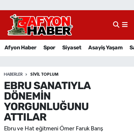
Afyon Haber
Siyaset
Afyon Haber
Spor
Siyaset
Asayiş Yaşam
S
Spor
Asayiş Yaşam
HABERLER
SIVIL TOPLUM
EBRU SANATIYLA
Sağlık
DÖNEMİN
Eğitim
YORGUNLUĞUNU
ATTILAR
Sivil Toplum
Ebru ve Hat eğitmeni Ömer Faruk Barış
Ekonomi