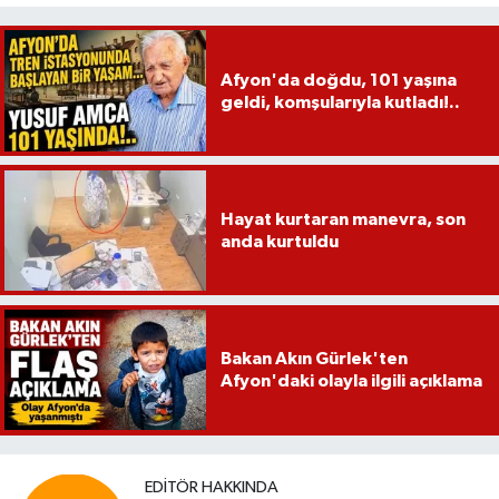
Afyon'da doğdu, 101 yaşına
geldi, komşularıyla kutladı!..
Hayat kurtaran manevra, son
anda kurtuldu
Bakan Akın Gürlek'ten
Afyon'daki olayla ilgili açıklama
EDITÖR HAKKINDA