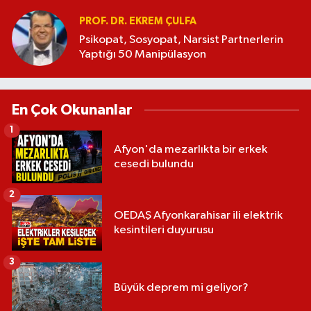
PROF. DR. EKREM ÇULFA
Psikopat, Sosyopat, Narsist Partnerlerin
Yaptığı 50 Manipülasyon
En Çok Okunanlar
1
Afyon'da mezarlıkta bir erkek
cesedi bulundu
2
OEDAŞ Afyonkarahisar ili elektrik
kesintileri duyurusu
3
Büyük deprem mi geliyor?