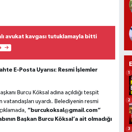
lı avukat kavgası tutuklamayla bitti
e
hte E-Posta Uyarısı: Resmi İşlemler
1
şkanı Burcu Köksal adına açıldığı tespit
2
kin vatandaşları uyardı. Belediyenin resmi
açıklamada,
“
burcukoksal@gmail.com
”
abının Başkan Burcu Köksal’a ait olmadığı
3