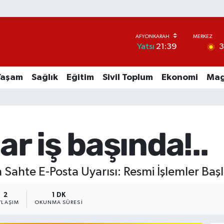
Yatsı
21:39
Yaşam
Sağlık
Eğitim
Sivil Toplum
Ekonomi
Mag
ar iş başında!..
Sahte E-Posta Uyarısı: Resmi İşlemler Başl
2
1 DK
YLAŞIM
OKUNMA SÜRESI