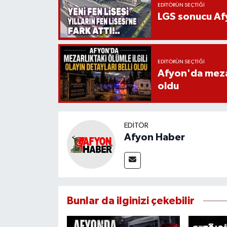
EDITÖRÜN SEÇTIĞI
LGS sonucu Afy
EDITÖRÜN SEÇTIĞI
Afyon'da mezarl
oldu
EDITÖR
Afyon Haber
Bunlar da ilginizi çekebilir