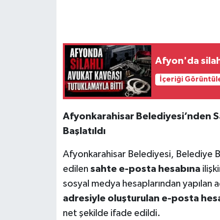
Afyon'da silah
İçeriği Görüntül
Afyonkarahisar Belediyesi’nden Sa
Başlatıldı
Afyonkarahisar Belediyesi, Belediye Ba
edilen
sahte e-posta hesabına
iliş
sosyal medya hesaplarından yapılan 
adresiyle oluşturulan e-posta hes
net şekilde ifade edildi.