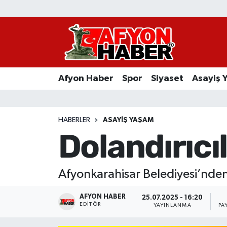
Afyon Haber
Siyaset
Afyon Haber
Spor
Siyaset
Asayiş 
Spor
Asayiş Yaşam
HABERLER
ASAYIŞ YAŞAM
Dolandırıcıl
Sağlık
Eğitim
Afyonkarahisar Belediyesi’nden 
Sivil Toplum
AFYON HABER
25.07.2025 - 16:20
EDITÖR
YAYINLANMA
PA
Ekonomi