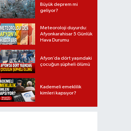
Büyük deprem mi
geliyor?
Meteoroloji duyurdu:
Afyonkarahisar 5 Günlük
Hava Durumu
Afyon’da dört yaşındaki
çocuğun şüpheli ölümü
Kademeli emeklilik
kimleri kapsıyor?