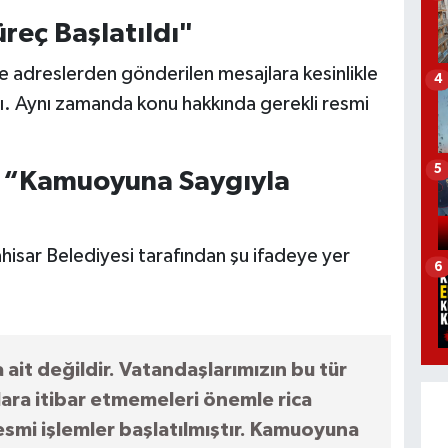
üreç Başlatıldı"
e adreslerden gönderilen mesajlara kesinlikle
4
ı. Aynı zamanda konu hakkında gerekli resmi
5
: “Kamuoyuna Saygıyla
isar Belediyesi tarafından şu ifadeye yer
6
ait değildir. Vatandaşlarımızın bu tür
ara itibar etmemeleri önemle rica
esmi işlemler başlatılmıştır. Kamuoyuna