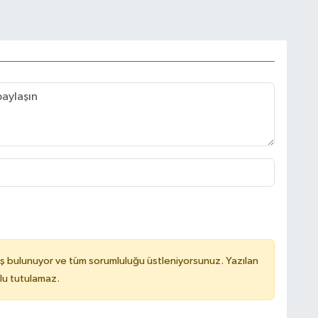
ş bulunuyor ve tüm sorumluluğu üstleniyorsunuz. Yazılan
lu tutulamaz.