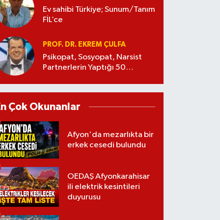
Ev sahibi Türkiye; Sunum/Tanım
FİL’ce
PROF. DR. EKREM ÇULFA
Psikopat, Sosyopat, Narsist
Partnerlerin Yaptığı 50
Manipülasyon
En Çok Okunanlar
Afyon'da mezarlıkta bir
erkek cesedi bulundu
OEDAŞ Afyonkarahisar
ili elektrik kesintileri
duyurusu