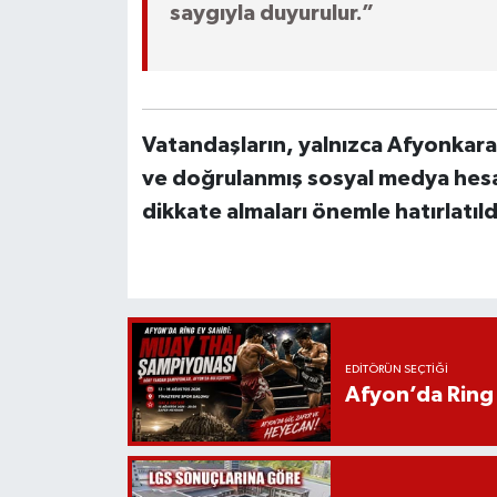
saygıyla duyurulur.”
Vatandaşların, yalnızca Afyonkarah
ve doğrulanmış sosyal medya hesapl
dikkate almaları önemle hatırlatıld
EDITÖRÜN SEÇTIĞI
Afyon’da Ring 