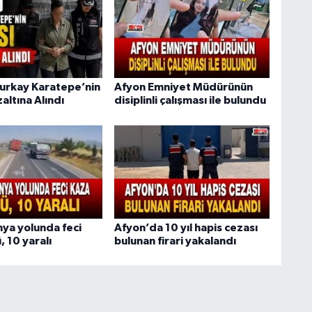
urkay Karatepe’nin
Afyon Emniyet Müdürünün
altına Alındı
disiplinli çalışması ile bulundu
ya yolunda feci
Afyon’da 10 yıl hapis cezası
, 10 yaralı
bulunan firari yakalandı