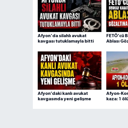
Afyon'da silahlı avukat
FETÖ’cü B
kavgası tutuklamayla bitti
Ablası Göz
Afyon’daki kanlı avukat
Afyon-Kon
kavgasında yeni gelişme
kaza: 1 ölü