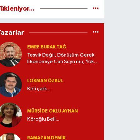
ükleniyor...
Yazarlar
EMRE BURAK TAĞ
Teşvik Değil, Dönüşüm Gerek:
Ekonomiye Can Suyu mu, Yoksa
Kaynak İsrafı mı?
LOKMAN ÖZKUL
Kirli çark...
MÜRŞIDE OKLU AYHAN
Köroğlu Beli...
RAMAZAN DEMİR