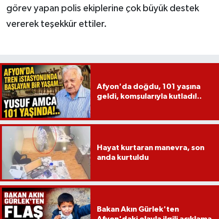
görev yapan polis ekiplerine çok büyük destek
vererek teşekkür ettiler.
Afyon'da doğdu, 101 yaşına
geldi, komşularıyla kutladı!..
Hayat kurtaran manevra, son
anda kurtuldu
Bakan Akın Gürlek'ten
Afyon'daki olayla ilgili açıklama