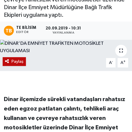
Dinar İlçe Emniyet Müdürlüğüne Bağlı Trafik
Magazin
Ekipleri uygulama yaptı.
Etkinlikler
TE BILISIM
20.09.2019 - 10:31
EDITÖR
YAYINLANMA
Paylaş
-
+
A
A
Dinar ilçemizde sürekli vatandaşları rahatsız
eden egzoz patlatan çalıntı, tehlikeli araç
kullanan ve çevreye rahatsızlık veren
motosikletler üzerinde Dinar İlçe Emniyet