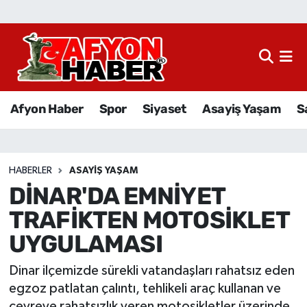
Afyon Haber
Siyaset
Afyon Haber
Spor
Siyaset
Asayiş Yaşam
S
Spor
Asayiş Yaşam
HABERLER
ASAYIŞ YAŞAM
DİNAR'DA EMNİYET
Sağlık
TRAFİKTEN MOTOSİKLET
Eğitim
UYGULAMASI
Sivil Toplum
Dinar ilçemizde sürekli vatandaşları rahatsız eden
egzoz patlatan çalıntı, tehlikeli araç kullanan ve
Ekonomi
çevreye rahatsızlık veren motosikletler üzerinde