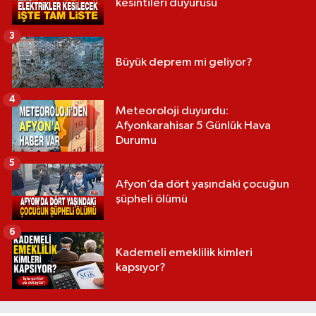
kesintileri duyurusu
3
Büyük deprem mi geliyor?
4
Meteoroloji duyurdu:
Afyonkarahisar 5 Günlük Hava
Durumu
5
Afyon’da dört yaşındaki çocuğun
şüpheli ölümü
6
Kademeli emeklilik kimleri
kapsıyor?