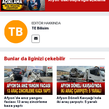
EDITÖR HAKKINDA
TE Bilisim
Bunlar da ilginizi çekebilir
Afyon’da anız yangını
Afyon Döneli Kavşağı’nda
faciası: 13 araç zincirleme
iki araç çarpıştı: 5 yaralı
kaza yaptı