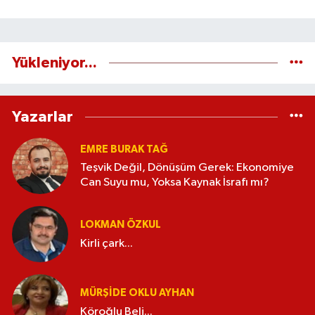
Yükleniyor...
Yazarlar
EMRE BURAK TAĞ
Teşvik Değil, Dönüşüm Gerek: Ekonomiye
Can Suyu mu, Yoksa Kaynak İsrafı mı?
LOKMAN ÖZKUL
Kirli çark...
MÜRŞIDE OKLU AYHAN
Köroğlu Beli...