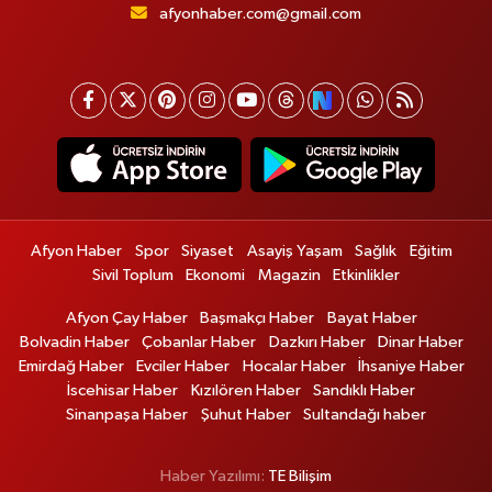
afyonhaber.com@gmail.com
Afyon Haber
Spor
Siyaset
Asayiş Yaşam
Sağlık
Eğitim
Sivil Toplum
Ekonomi
Magazin
Etkinlikler
Afyon Çay Haber
Başmakçı Haber
Bayat Haber
Bolvadin Haber
Çobanlar Haber
Dazkırı Haber
Dinar Haber
Emirdağ Haber
Evciler Haber
Hocalar Haber
İhsaniye Haber
İscehisar Haber
Kızılören Haber
Sandıklı Haber
Sinanpaşa Haber
Şuhut Haber
Sultandağı haber
Haber Yazılımı:
TE Bilişim