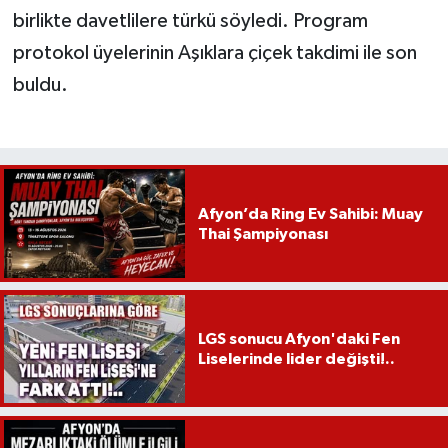
birlikte davetlilere türkü söyledi. Program
protokol üyelerinin Aşıklara çiçek takdimi ile son
buldu.
Afyon’da Ring Ev Sahibi: Muay
Thai Şampiyonası
LGS sonucu Afyon'daki Fen
Liselerinde lider değişti!..