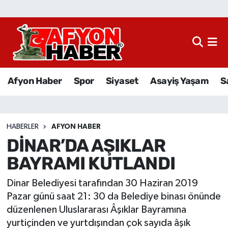
Afyon Haber
Siyaset
Afyon Haber
Spor
Siyaset
Asayiş Yaşam
S
Spor
Asayiş Yaşam
HABERLER
AFYON HABER
DİNAR’DA AŞIKLAR
Sağlık
BAYRAMI KUTLANDI
Eğitim
Dinar Belediyesi tarafından 30 Haziran 2019
Sivil Toplum
Pazar günü saat 21: 30 da Belediye binası önünde
düzenlenen Uluslararası Âşıklar Bayramına
Ekonomi
yurtiçinden ve yurtdışından çok sayıda âşık