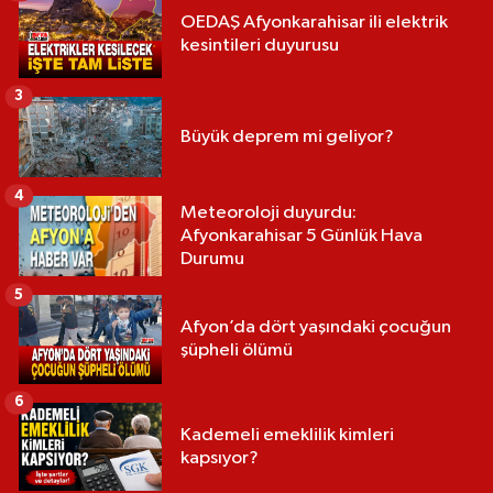
OEDAŞ Afyonkarahisar ili elektrik
kesintileri duyurusu
3
Büyük deprem mi geliyor?
4
Meteoroloji duyurdu:
Afyonkarahisar 5 Günlük Hava
Durumu
5
Afyon’da dört yaşındaki çocuğun
şüpheli ölümü
6
Kademeli emeklilik kimleri
kapsıyor?