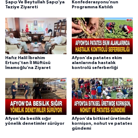
Şapçı Ve Beytullah Şapçı’ya
Konfederasyonu’nun
Taziye Ziyareti
Programına Katıldı
Hafız Halil İbrahim
Afyon’da patates ekim
Ertunç’tan İl Müftüsü
alanlarında hastalık
İmamoğlu’na Ziyaret
kontrolü seferberliği
Afyon’da besilik sığır
Afyon’da bitkisel üretimde
yönelik denetimler sürüyor
kornişon, nohut ve patates
gündemi