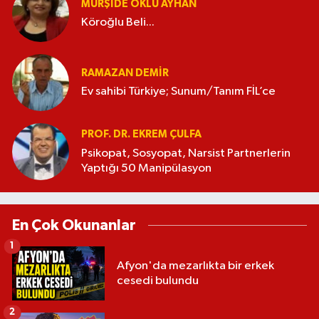
MÜRŞIDE OKLU AYHAN
Köroğlu Beli...
RAMAZAN DEMİR
Ev sahibi Türkiye; Sunum/Tanım FİL’ce
PROF. DR. EKREM ÇULFA
Psikopat, Sosyopat, Narsist Partnerlerin
Yaptığı 50 Manipülasyon
En Çok Okunanlar
1
Afyon'da mezarlıkta bir erkek
cesedi bulundu
2