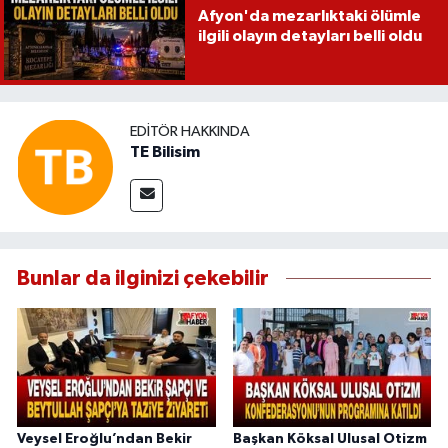
Afyon'da mezarlıktaki ölümle
ilgili olayın detayları belli oldu
EDITÖR HAKKINDA
TE Bilisim
Bunlar da ilginizi çekebilir
Veysel Eroğlu’ndan Bekir
Başkan Köksal Ulusal Otizm