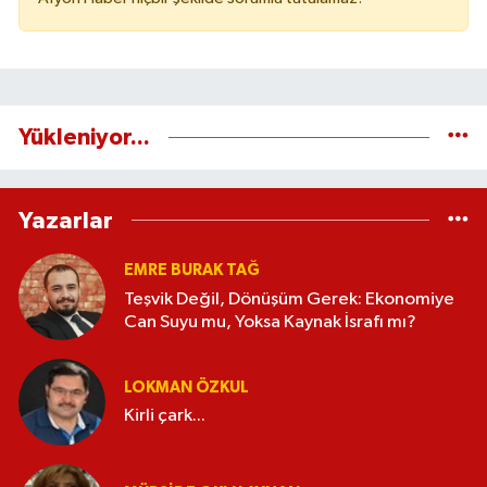
Yükleniyor...
Yazarlar
EMRE BURAK TAĞ
Teşvik Değil, Dönüşüm Gerek: Ekonomiye
Can Suyu mu, Yoksa Kaynak İsrafı mı?
LOKMAN ÖZKUL
Kirli çark...