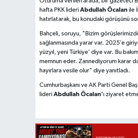
Oturuma verilen arada, bir gazeteci 
hafta PKK lideri
Abdullah Öcalan
ile 
hatırlatarak, bu konudaki görüşünü s
Bahçeli, soruyu, "Bizim görüşlerimizd
sağlanmasında yarar var. 2025’e giriy
yüzyıl, yeni Türkiye' diye var. Bu bakım
memnun eder. Zannediyorum karar da T
hayırlara vesile olur" diye yanıtladı.
Cumhurbaşkanı ve AK Parti Genel Baş
lideri
Abdullah Öcalan'
ı ziyaret etm