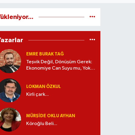
ükleniyor...
Yazarlar
EMRE BURAK TAĞ
Teşvik Değil, Dönüşüm Gerek:
Ekonomiye Can Suyu mu, Yoksa
Kaynak İsrafı mı?
LOKMAN ÖZKUL
Kirli çark...
MÜRŞIDE OKLU AYHAN
Köroğlu Beli...