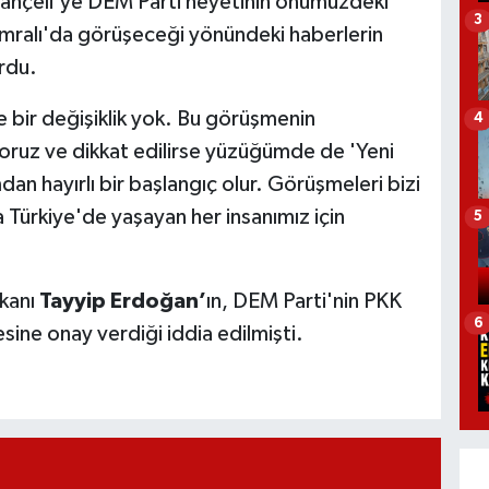
Bahçeli'ye DEM Parti heyetinin önümüzdeki
3
İmralı'da görüşeceği yönündeki haberlerin
ordu.
e bir değişiklik yok. Bu görüşmenin
4
oruz ve dikkat edilirse yüzüğümde de 'Yeni
dan hayırlı bir başlangıç olur. Görüşmeleri bizi
ürkiye'de yaşayan her insanımız için
5
kanı
Tayyip Erdoğan’
ın, DEM Parti'nin PKK
6
esine onay verdiği iddia edilmişti.