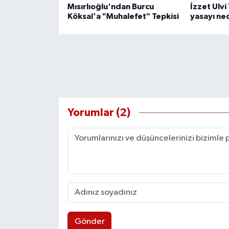
Mısırlıoğlu'ndan Burcu
İzzet Ulvi
Köksal'a "Muhalefet" Tepkisi
yasayı ne
Yorumlar (2)
Gönder