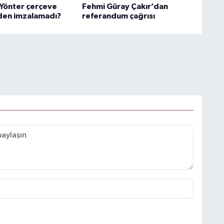
 Yönter çerçeve
Fehmi Güray Çakır’dan
den imzalamadı?
referandum çağrısı