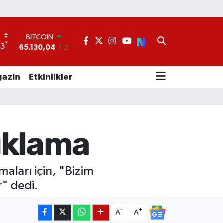
BITCOIN
65.130,04
1.2
DOLAR
°
33
47,7106
0.17
EURO
55,1652
0.27
azin
Etkinlikler
STERLİN
64,4046
0.35
GRAM ALTIN
6618.49
2.12
BİST100
ıklama
13.773
-19
maları için, "Bizim
" dedi.
-
+
A
A