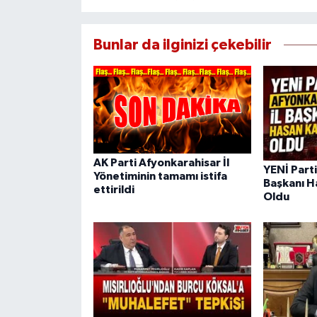
Bunlar da ilginizi çekebilir
AK Parti Afyonkarahisar İl
YENİ Parti
Yönetiminin tamamı istifa
Başkanı H
ettirildi
Oldu