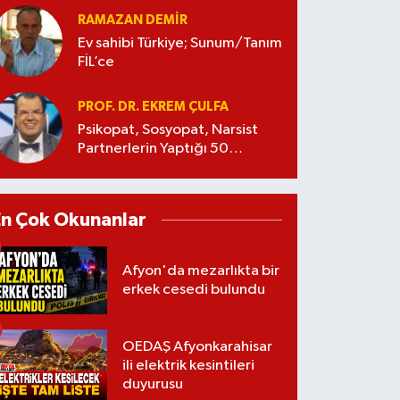
RAMAZAN DEMİR
Ev sahibi Türkiye; Sunum/Tanım
FİL’ce
PROF. DR. EKREM ÇULFA
Psikopat, Sosyopat, Narsist
Partnerlerin Yaptığı 50
Manipülasyon
En Çok Okunanlar
Afyon'da mezarlıkta bir
erkek cesedi bulundu
OEDAŞ Afyonkarahisar
ili elektrik kesintileri
duyurusu