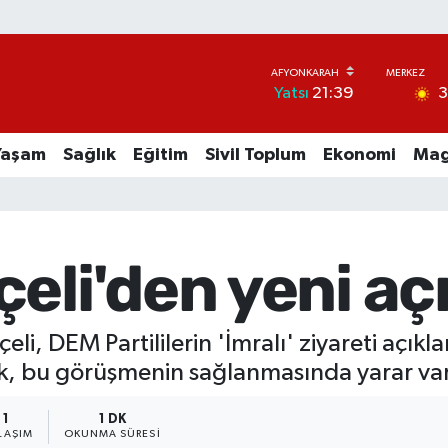
Yatsı
21:39
Yaşam
Sağlık
Eğitim
Sivil Toplum
Ekonomi
Mag
eli'den yeni aç
, DEM Partililerin 'İmralı' ziyareti açıkla
yok, bu görüşmenin sağlanmasında yarar var
1
1 DK
LAŞIM
OKUNMA SÜRESI