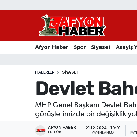
Afyon Haber
Siyaset
Afyon Haber
Spor
Siyaset
Asayiş 
Spor
Asayiş Yaşam
HABERLER
SIYASET
Devlet Bahç
Sağlık
Eğitim
MHP Genel Başkanı Devlet Bahçeli
görüşlerimizde bir değişiklik 
Sivil Toplum
AFYON HABER
21.12.2024 - 10:01
Ekonomi
EDITÖR
YAYINLANMA
PAY