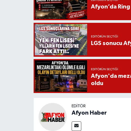
EDITÖRÜN SEÇTIĞI
Afyon’da Ring 
EDITÖRÜN SEÇTIĞI
LGS sonucu Afy
EDITÖRÜN SEÇTIĞI
Afyon'da mezarl
oldu
EDITÖR
Afyon Haber