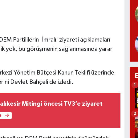
EM Partililerin 'İmralı' ziyareti açıklamaları
iklik yok, bu görüşmenin sağlanmasında yarar
ezi Yönetim Bütçesi Kanun Teklifi üzerinde
ni Devlet Bahçeli de izledi.
1
Balıkesir Mitingi öncesi TV3’e ziyaret
2
e