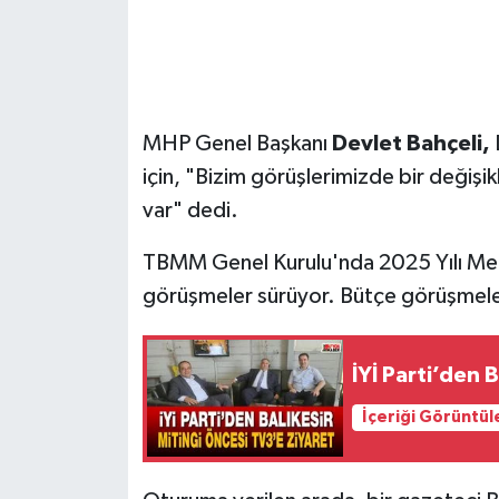
MHP Genel Başkanı
Devlet Bahçeli,
D
için, "Bizim görüşlerimizde bir değiş
var" dedi.
TBMM Genel Kurulu'nda 2025 Yılı Merk
görüşmeler sürüyor. Bütçe görüşmeleri
İYİ Parti’den 
İçeriği Görüntül