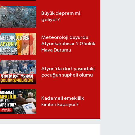
Büyük deprem mi
geliyor?
Meteoroloji duyurdu:
Afyonkarahisar 5 Günlük
Hava Durumu
Afyon’da dört yaşındaki
çocuğun şüpheli ölümü
Kademeli emeklilik
kimleri kapsıyor?