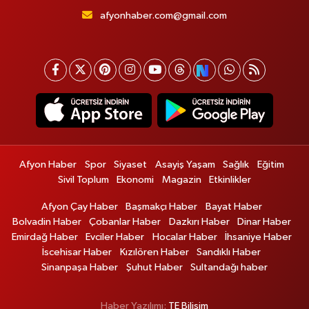
afyonhaber.com@gmail.com
Afyon Haber
Spor
Siyaset
Asayiş Yaşam
Sağlık
Eğitim
Sivil Toplum
Ekonomi
Magazin
Etkinlikler
Afyon Çay Haber
Başmakçı Haber
Bayat Haber
Bolvadin Haber
Çobanlar Haber
Dazkırı Haber
Dinar Haber
Emirdağ Haber
Evciler Haber
Hocalar Haber
İhsaniye Haber
İscehisar Haber
Kızılören Haber
Sandıklı Haber
Sinanpaşa Haber
Şuhut Haber
Sultandağı haber
Haber Yazılımı:
TE Bilişim