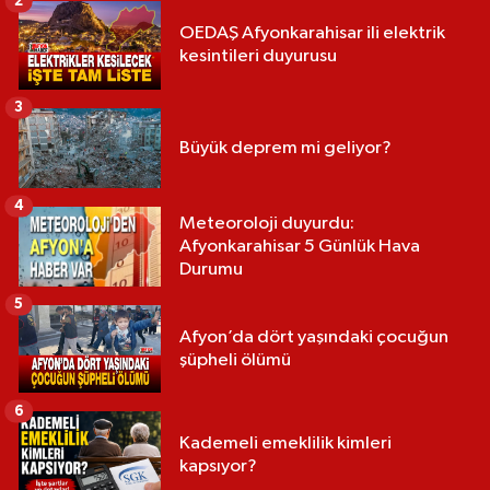
2
OEDAŞ Afyonkarahisar ili elektrik
kesintileri duyurusu
3
Büyük deprem mi geliyor?
4
Meteoroloji duyurdu:
Afyonkarahisar 5 Günlük Hava
Durumu
5
Afyon’da dört yaşındaki çocuğun
şüpheli ölümü
6
Kademeli emeklilik kimleri
kapsıyor?