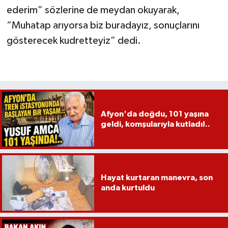
ederim” sözlerine de meydan okuyarak,
“Muhatap arıyorsa biz buradayız, sonuçlarını
gösterecek kudretteyiz” dedi.
Afyon'da doğdu, 101 yaşına
geldi, komşularıyla kutladı!..
Hayat kurtaran manevra, son
anda kurtuldu