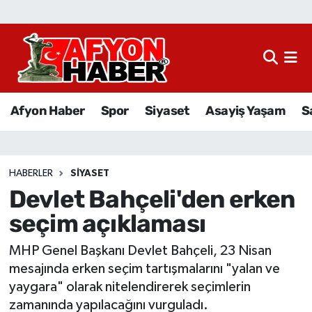
Afyon Haber
Siyaset
Afyon Haber
Spor
Siyaset
Asayiş Yaşam
S
Spor
Asayiş Yaşam
HABERLER
SIYASET
Devlet Bahçeli'den erken
Sağlık
seçim açıklaması
Eğitim
MHP Genel Başkanı Devlet Bahçeli, 23 Nisan
Sivil Toplum
mesajında erken seçim tartışmalarını "yalan ve
yaygara" olarak nitelendirerek seçimlerin
Ekonomi
zamanında yapılacağını vurguladı.