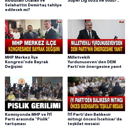
Abdullah Öcalan ve
Süper Lig sözü ne oldu?..
Selahattin Demirtaş tahliye
edilecek mi?
MHP Merkez İlçe
Milletvekili
Kongresi'nde Bayrak
Yurdunuseven’den DEM
Değişimi
Parti’nin önergesine yanıt
Komisyonda MHP ve İYİ
İYİ Parti’den Balıkesir
Parti arasında "Pislik"
mitingi öncesi İscehisar’da
tartışması
teşkilat mesaisi