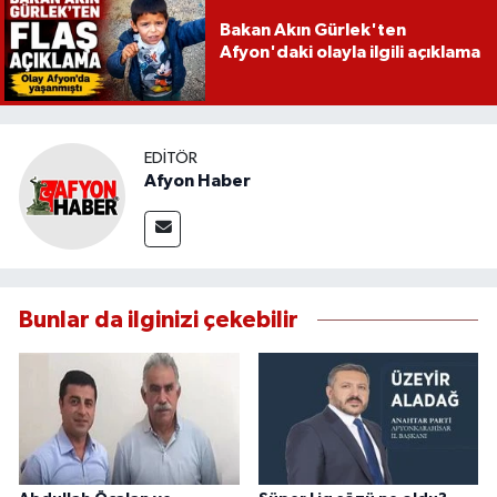
Bakan Akın Gürlek'ten
Afyon'daki olayla ilgili açıklama
EDITÖR
Afyon Haber
Bunlar da ilginizi çekebilir