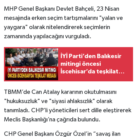
MHP Genel Başkanı Devlet Bahçeli, 23 Nisan
mesajında erken seçim tartışmalarını "yalan ve
yaygara" olarak nitelendirerek seçimlerin
zamanında yapılacağını vurguladı.
İYİ Parti’den Balıkesir
mitingi öncesi
İscehisar’da teşkilat
mesaisi
TBMM’de Can Atalay kararının okutulmasını
"hukuksuzluk" ve "siyasi ahlaksızlık" olarak
tanımladı. CHP’li yöneticileri sert dille eleştirerek
Meclis Başkanlığı’na çağrıda bulundu.
CHP Genel Başkanı Özgür Özel’in “savaş ilan