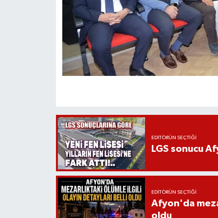
EDITÖRÜN SEÇTIĞI
LGS sonucu Afy
EDITÖRÜN SEÇTIĞI
Afyon'da mezarl
oldu