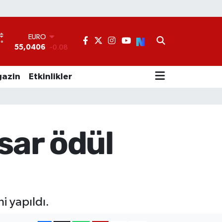
EURO
°
1
55,0406
-0.08
STERLİN
64,2143
0
azin
Etkinlikler
GRAM ALTIN
6500.87
0.12
BİST100
13.799
70
BITCOIN
sar ödül
64.643,95
0.16
DOLAR
47,6704
0
i yapıldı.