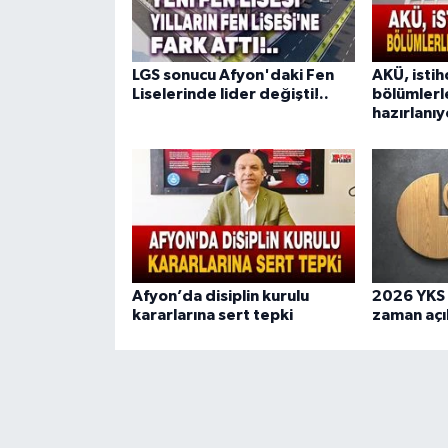
LGS sonucu Afyon'daki Fen
AKÜ, isti
Liselerinde lider değişti!..
bölümlerl
hazırlanıy
Afyon’da disiplin kurulu
2026 YKS 
kararlarına sert tepki
zaman açı