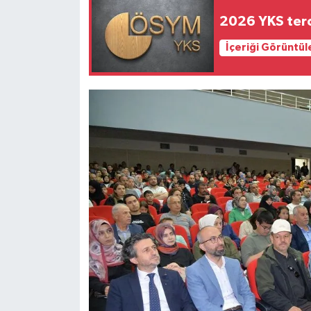
2026 YKS terc
İçeriği Görüntül