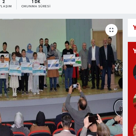
2
1 DK
YLAŞIM
OKUNMA SÜRESI
Y