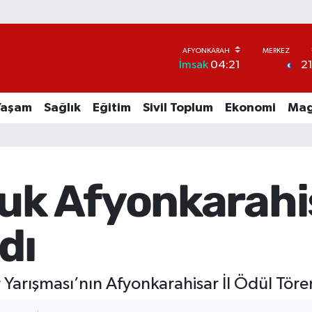
2
İmsak
04:21
Yaşam
Sağlık
Eğitim
Sivil Toplum
Ekonomi
Mag
luk Afyonkarahi
dı
r Yarışması’nın Afyonkarahisar İl Ödül Tören