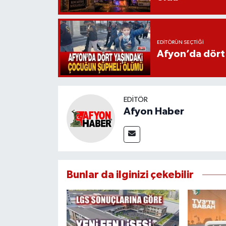
EDITÖRÜN SEÇTIĞI
Afyon’da dört
EDITÖR
Afyon Haber
Bunlar da ilginizi çekebilir