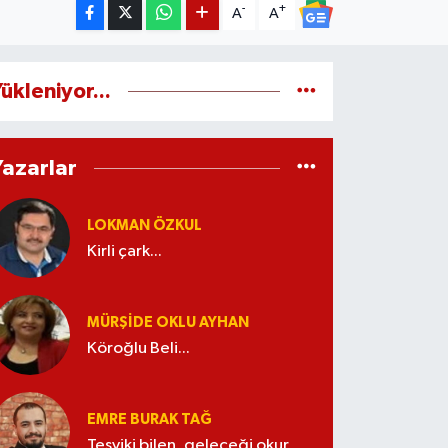
-
+
A
A
ükleniyor...
Yazarlar
LOKMAN ÖZKUL
Kirli çark...
MÜRŞIDE OKLU AYHAN
Köroğlu Beli...
EMRE BURAK TAĞ
Teşviki bilen, geleceği okur