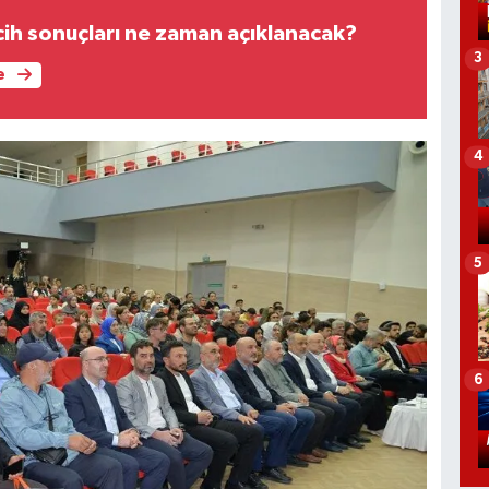
ih sonuçları ne zaman açıklanacak?
3
e
4
5
6