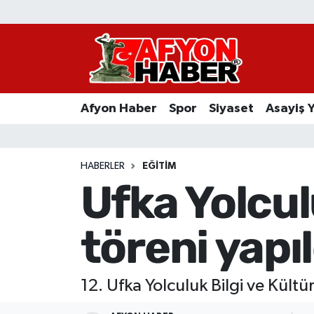
Afyon Haber
Siyaset
Afyon Haber
Spor
Siyaset
Asayiş 
Spor
Asayiş Yaşam
HABERLER
EĞITIM
Ufka Yolcu
Sağlık
töreni yapıl
Eğitim
Sivil Toplum
12. Ufka Yolculuk Bilgi ve Kültü
Ekonomi