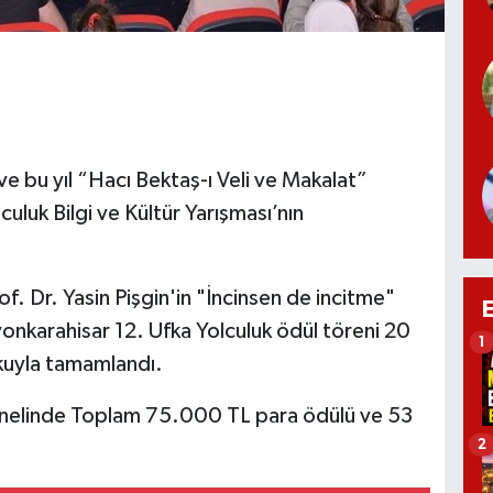
e bu yıl “Hacı Bektaş-ı Veli ve Makalat”
culuk Bilgi ve Kültür Yarışması’nın
of. Dr. Yasin Pişgin'in "İncinsen de incitme"
onkarahisar 12. Ufka Yolculuk ödül töreni 20
1
kuyla tamamlandı.
genelinde Toplam 75.000 TL para ödülü ve 53
2