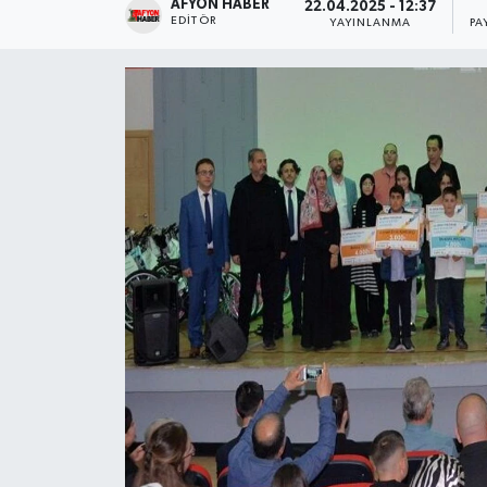
AFYON HABER
22.04.2025 - 12:37
EDITÖR
YAYINLANMA
PA
Magazin
Etkinlikler