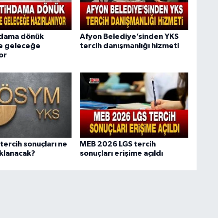
hdama dönük
Afyon Belediye’sinden YKS
e geleceğe
tercih danışmanlığı hizmeti
or
tercih sonuçları ne
MEB 2026 LGS tercih
klanacak?
sonuçları erişime açıldı