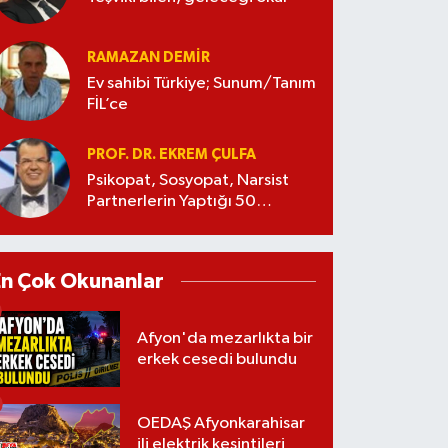
RAMAZAN DEMİR
Ev sahibi Türkiye; Sunum/Tanım
FİL’ce
PROF. DR. EKREM ÇULFA
Psikopat, Sosyopat, Narsist
Partnerlerin Yaptığı 50
Manipülasyon
En Çok Okunanlar
Afyon'da mezarlıkta bir
erkek cesedi bulundu
OEDAŞ Afyonkarahisar
ili elektrik kesintileri