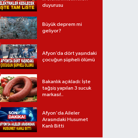
duyurusu
Büyük deprem mi
geliyor?
Afyon’da dört yaşındaki
çocuğun şüpheli ölümü
Bakanlık açıkladı: İşte
tağşiş yapılan 3 sucuk
markası!..
Afyon'da Aileler
Arasındaki Husumet
Kanlı Bitti