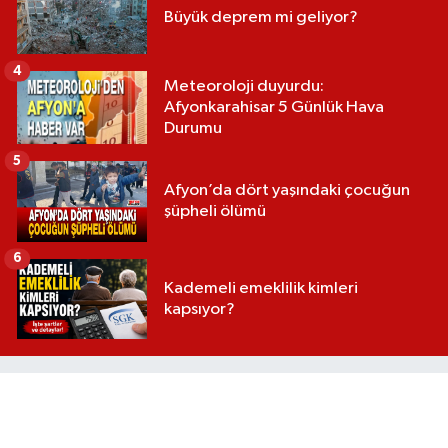
Büyük deprem mi geliyor?
4
Meteoroloji duyurdu:
Afyonkarahisar 5 Günlük Hava
Durumu
5
Afyon’da dört yaşındaki çocuğun
şüpheli ölümü
6
Kademeli emeklilik kimleri
kapsıyor?