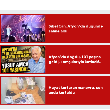
Sibel Can, Afyon'da düğünde
sahne aldı
Afyon'da doğdu, 101 yaşına
geldi, komşularıyla kutladı!..
Hayat kurtaran manevra, son
anda kurtuldu