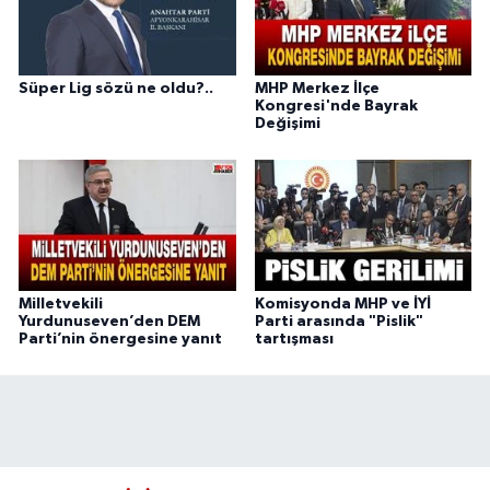
Süper Lig sözü ne oldu?..
MHP Merkez İlçe
Kongresi'nde Bayrak
Değişimi
Milletvekili
Komisyonda MHP ve İYİ
Yurdunuseven’den DEM
Parti arasında "Pislik"
Parti’nin önergesine yanıt
tartışması