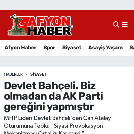
Afyon Haber
Siyaset
Afyon Haber
Spor
Siyaset
Asayiş Yaşam
S
Spor
Asayiş Yaşam
HABERLER
SIYASET
Devlet Bahçeli. Biz
Sağlık
olmadan da AK Parti
Eğitim
gereğini yapmıştır
Sivil Toplum
MHP Lideri Devlet Bahçeli'den Can Atalay
Oturumuna Tepki: "Siyasi Provokasyon
Ekonomi
Mekanizması Ortalığı Karıştırdı"