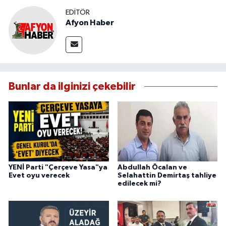
EDITÖR
Afyon Haber
Bunlar da ilginizi çekebilir
YENİ Parti "Çerçeve Yasa"ya
Abdullah Öcalan ve
Evet oyu verecek
Selahattin Demirtaş tahliye
edilecek mi?