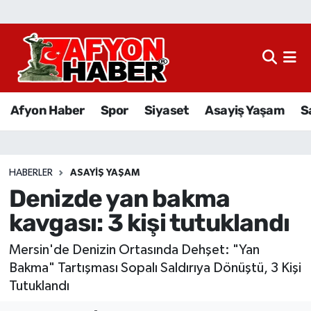
Afyon Haber
Siyaset
Afyon Haber
Spor
Siyaset
Asayiş Yaşam
S
Spor
Asayiş Yaşam
HABERLER
ASAYIŞ YAŞAM
Denizde yan bakma
Sağlık
kavgası: 3 kişi tutuklandı
Eğitim
Mersin'de Denizin Ortasında Dehşet: "Yan
Sivil Toplum
Bakma" Tartışması Sopalı Saldırıya Dönüştü, 3 Kişi
Tutuklandı
Ekonomi