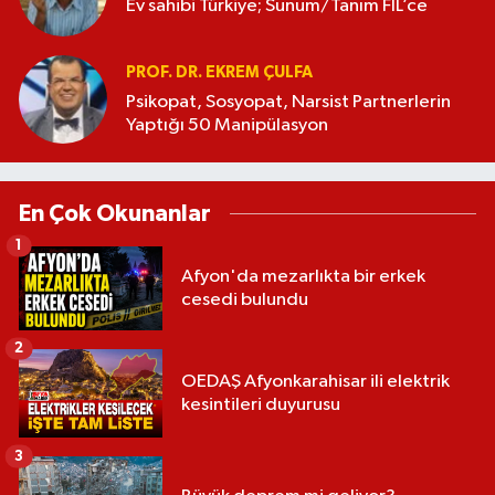
Ev sahibi Türkiye; Sunum/Tanım FİL’ce
PROF. DR. EKREM ÇULFA
Psikopat, Sosyopat, Narsist Partnerlerin
Yaptığı 50 Manipülasyon
En Çok Okunanlar
1
Afyon'da mezarlıkta bir erkek
cesedi bulundu
2
OEDAŞ Afyonkarahisar ili elektrik
kesintileri duyurusu
3