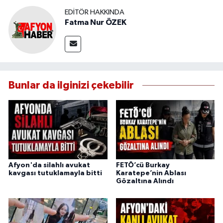
EDITÖR HAKKINDA
Fatma Nur ÖZEK
Bunlar da ilginizi çekebilir
Afyon'da silahlı avukat
FETÖ’cü Burkay
kavgası tutuklamayla bitti
Karatepe’nin Ablası
Gözaltına Alındı