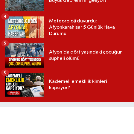
Büyük deprem mi geliyor?
4
Meteoroloji duyurdu:
Afyonkarahisar 5 Günlük Hava
Durumu
5
Afyon’da dört yaşındaki çocuğun
şüpheli ölümü
6
Kademeli emeklilik kimleri
kapsıyor?