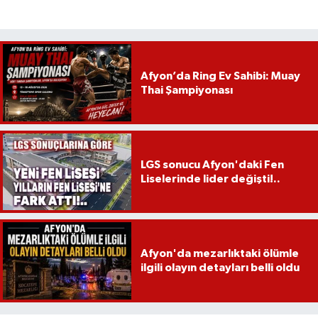
Afyon’da Ring Ev Sahibi: Muay
Thai Şampiyonası
LGS sonucu Afyon'daki Fen
Liselerinde lider değişti!..
Afyon'da mezarlıktaki ölümle
ilgili olayın detayları belli oldu