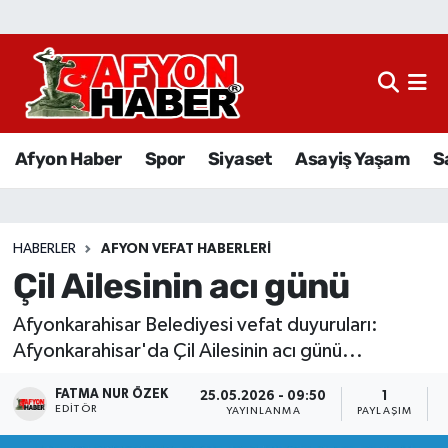
Afyon Haber
Siyaset
Afyon Haber
Spor
Siyaset
Asayiş Yaşam
S
Spor
Asayiş Yaşam
HABERLER
AFYON VEFAT HABERLERI
Çil Ailesinin acı günü
Sağlık
Afyonkarahisar Belediyesi vefat duyuruları:
Eğitim
Afyonkarahisar'da Çil Ailesinin acı günü...
Sivil Toplum
FATMA NUR ÖZEK
25.05.2026 - 09:50
1
EDITÖR
YAYINLANMA
PAYLAŞIM
Ekonomi