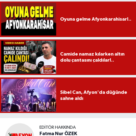
Oyuna gelme Afyonkarahisar!..
Camide namaz kılarken altın
dolu çantasını çaldılar!..
Sibel Can, Afyon'da düğünde
sahne aldı
EDITÖR HAKKINDA
Fatma Nur ÖZEK