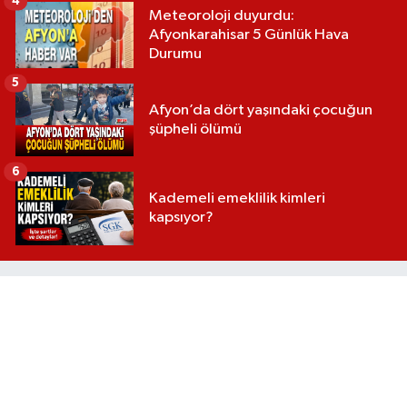
4
Meteoroloji duyurdu:
Afyonkarahisar 5 Günlük Hava
Durumu
5
Afyon’da dört yaşındaki çocuğun
şüpheli ölümü
6
Kademeli emeklilik kimleri
kapsıyor?