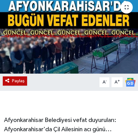
Magazin
Etkinlikler
Paylaş
-
+
A
A
Afyonkarahisar Belediyesi vefat duyuruları:
Afyonkarahisar'da Çil Ailesinin acı günü...