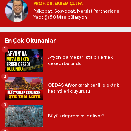
PROF. DR. EKREM ÇULFA
Psikopat, Sosyopat, Narsist Partnerlerin
Yaptığı 50 Manipülasyon
En Çok Okunanlar
1
Afyon'da mezarlıkta bir erkek
cesedi bulundu
2
OEDAŞ Afyonkarahisar ili elektrik
kesintileri duyurusu
3
Büyük deprem mi geliyor?