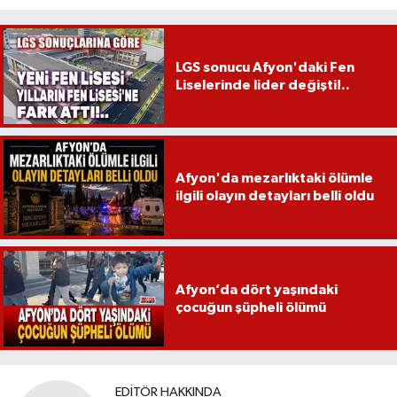
LGS sonucu Afyon'daki Fen
Liselerinde lider değişti!..
Afyon'da mezarlıktaki ölümle
ilgili olayın detayları belli oldu
Afyon’da dört yaşındaki
çocuğun şüpheli ölümü
EDITÖR HAKKINDA