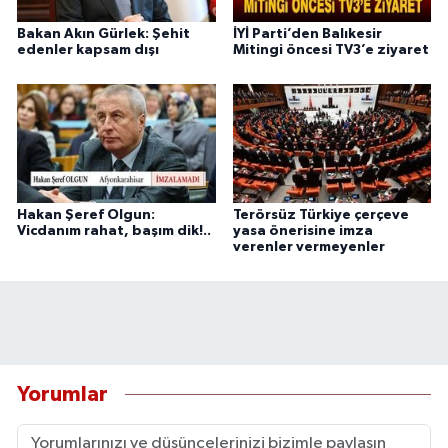
Bakan Akın Gürlek: Şehit
İYİ Parti’den Balıkesir
edenler kapsam dışı
Mitingi öncesi TV3’e ziyaret
Hakan Şeref Olgun:
Terörsüz Türkiye çerçeve
Vicdanım rahat, başım dik!..
yasa önerisine imza
verenler vermeyenler
Yorumlar