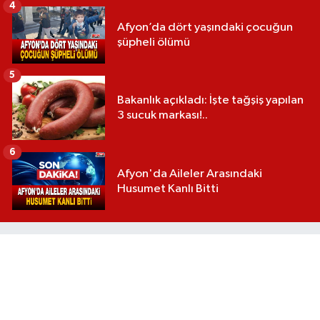
4
Afyon’da dört yaşındaki çocuğun
şüpheli ölümü
5
Bakanlık açıkladı: İşte tağşiş yapılan
3 sucuk markası!..
6
Afyon'da Aileler Arasındaki
Husumet Kanlı Bitti