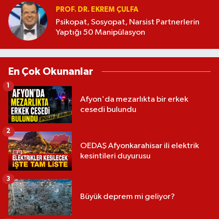
PROF. DR. EKREM ÇULFA
Psikopat, Sosyopat, Narsist Partnerlerin
Yaptığı 50 Manipülasyon
En Çok Okunanlar
1
Afyon'da mezarlıkta bir erkek
cesedi bulundu
2
OEDAŞ Afyonkarahisar ili elektrik
kesintileri duyurusu
3
Büyük deprem mi geliyor?