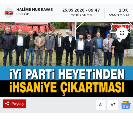
HALIME NUR KAVAS
Magazin
25.05.2026 - 09:47
2 DK
EDITÖR
YAYINLANMA
OKUNMA SÜR
Etkinlikler
Paylaş
-
+
A
A