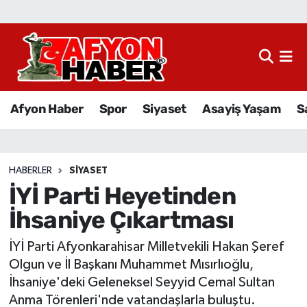
Afyon Haber
Siyaset
Afyon Haber
Spor
Siyaset
Asayiş Yaşam
S
Spor
Asayiş Yaşam
HABERLER
SIYASET
İYİ Parti Heyetinden
Sağlık
İhsaniye Çıkartması
Eğitim
İYİ Parti Afyonkarahisar Milletvekili Hakan Şeref
Sivil Toplum
Olgun ve İl Başkanı Muhammet Mısırlıoğlu,
İhsaniye'deki Geleneksel Seyyid Cemal Sultan
Ekonomi
Anma Törenleri'nde vatandaşlarla buluştu.