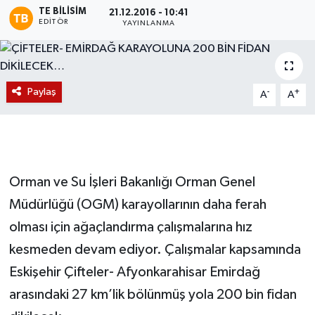
TE BILISIM
21.12.2016 - 10:41
EDITÖR
Magazin
YAYINLANMA
Etkinlikler
Paylaş
-
+
A
A
Orman ve Su İşleri Bakanlığı Orman Genel
Müdürlüğü (OGM) karayollarının daha ferah
olması için ağaçlandırma çalışmalarına hız
kesmeden devam ediyor. Çalışmalar kapsamında
Eskişehir Çifteler- Afyonkarahisar Emirdağ
arasındaki 27 km’lik bölünmüş yola 200 bin fidan