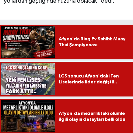
yollardan geçtiğinde huzurla dolacak” dedi.
Afyon’da Ring Ev Sahibi: Muay
Thai Şampiyonası
LGS sonucu Afyon'daki Fen
Liselerinde lider değişti!..
Afyon'da mezarlıktaki ölümle
ilgili olayın detayları belli oldu