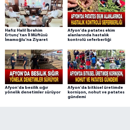
Hafız Halil İbrahim
Afyon’da patates ekim
Ertunç’tan İl Müftüsü
alanlarında hastalık
İmamoğlu’na Ziyaret
kontrolü seferberliği
Afyon’da besilik sığır
Afyon’da bitkisel üretimde
yönelik denetimler sürüyor
kornişon, nohut ve patates
gündemi