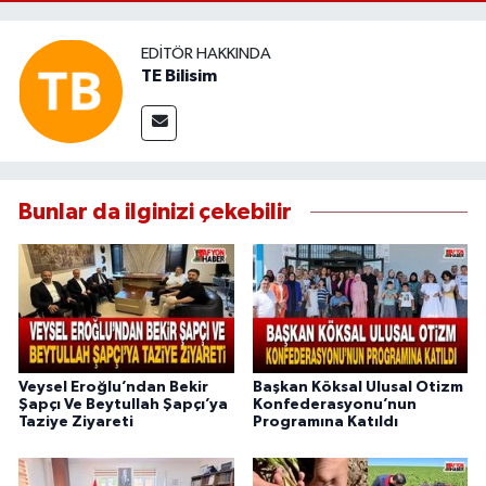
EDITÖR HAKKINDA
TE Bilisim
Bunlar da ilginizi çekebilir
Veysel Eroğlu’ndan Bekir
Başkan Köksal Ulusal Otizm
Şapçı Ve Beytullah Şapçı’ya
Konfederasyonu’nun
Taziye Ziyareti
Programına Katıldı