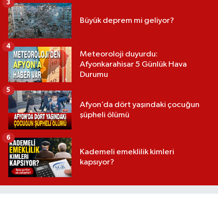
3
Büyük deprem mi geliyor?
4
Meteoroloji duyurdu:
Afyonkarahisar 5 Günlük Hava
Durumu
5
Afyon’da dört yaşındaki çocuğun
şüpheli ölümü
6
Kademeli emeklilik kimleri
kapsıyor?