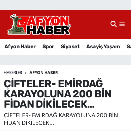
Afyon Haber
Siyaset
Afyon Haber
Spor
Siyaset
Asayiş Yaşam
S
Spor
Asayiş Yaşam
HABERLER
AFYON HABER
ÇİFTELER- EMİRDAĞ
Sağlık
KARAYOLUNA 200 BİN
Eğitim
FİDAN DİKİLECEK…
Sivil Toplum
ÇİFTELER- EMİRDAĞ KARAYOLUNA 200 BİN
FİDAN DİKİLECEK…
Ekonomi