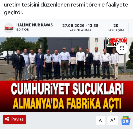
üretim tesisini düzenlenen resmi törenle faaliyete
Magazin
geçirdi.
Etkinlikler
HALIME NUR KAVAS
27.06.2026 - 13:38
20
EDITÖR
YAYINLANMA
PAYLAŞIM
Paylaş
-
+
A
A