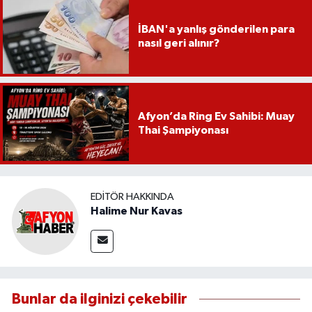
İBAN'a yanlış gönderilen para
nasıl geri alınır?
Afyon’da Ring Ev Sahibi: Muay
Thai Şampiyonası
EDITÖR HAKKINDA
Halime Nur Kavas
Bunlar da ilginizi çekebilir