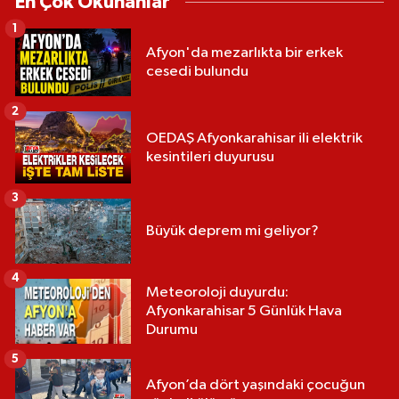
En Çok Okunanlar
1
Afyon'da mezarlıkta bir erkek
cesedi bulundu
2
OEDAŞ Afyonkarahisar ili elektrik
kesintileri duyurusu
3
Büyük deprem mi geliyor?
4
Meteoroloji duyurdu:
Afyonkarahisar 5 Günlük Hava
Durumu
5
Afyon’da dört yaşındaki çocuğun