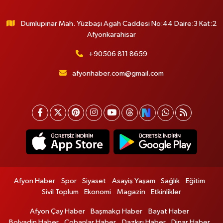
Dumlupınar Mah. Yüzbaşı Agah Caddesi No:44 Daire:3 Kat:2
Afyonkarahisar
+90506 811 8659
afyonhaber.com@gmail.com
Afyon Haber
Spor
Siyaset
Asayiş Yaşam
Sağlık
Eğitim
Sivil Toplum
Ekonomi
Magazin
Etkinlikler
Afyon Çay Haber
Başmakçı Haber
Bayat Haber
Bolvadin Haber
Çobanlar Haber
Dazkırı Haber
Dinar Haber