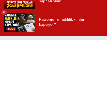
şüpheli ölümü
6
Kademeli emeklilik kimleri
kapsıyor?