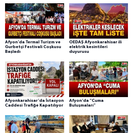
Afyon’da Termal Turizm ve
OEDAŞ Afyonkarahisar ili
Gurbetçi Festivali Coşkusu
elektrik kesintileri
Başladı
duyurusu
Afyonkarahisar'da İstasyon
Afyon’da "Cuma
Caddesi Trafiğe Kapatılıyor
Buluşmaları"