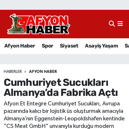
Afyon Haber
Siyaset
Afyon Haber
Spor
Siyaset
Asayiş Yaşam
S
Spor
Asayiş Yaşam
HABERLER
AFYON HABER
Cumhuriyet Sucukları
Sağlık
Almanya’da Fabrika Açtı
Eğitim
Afyon Et Entegre Cumhuriyet Sucukları, Avrupa
Sivil Toplum
pazarında kalıcı bir lojistik üs oluşturmak amacıyla
Almanya’nın Eggenstein-Leopoldshafen kentinde
Ekonomi
"CS Meat GmbH" unvanıyla kurduğu modern