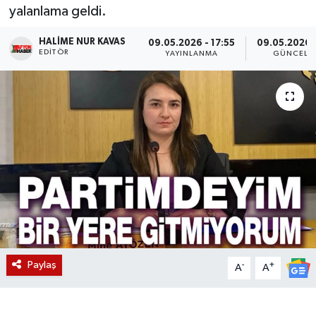
yalanlama geldi.
Magazin
HALIME NUR KAVAS
09.05.2026 - 17:55
09.05.2026 
EDITÖR
YAYINLANMA
GÜNCELL
Etkinlikler
Paylaş
-
+
A
A