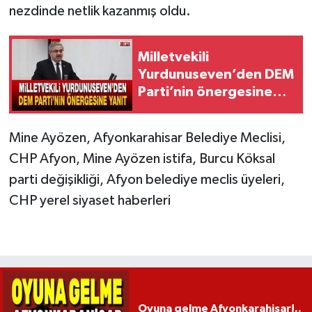
nezdinde netlik kazanmış oldu.
Milletvekili
Yurdunuseven’den DEM
Parti’nin önergesine
yanıt
Mine Ayözen, Afyonkarahisar Belediye Meclisi,
CHP Afyon, Mine Ayözen istifa, Burcu Köksal
parti değişikliği, Afyon belediye meclis üyeleri,
CHP yerel siyaset haberleri
Oyuna gelme Afyonkarahisar!..