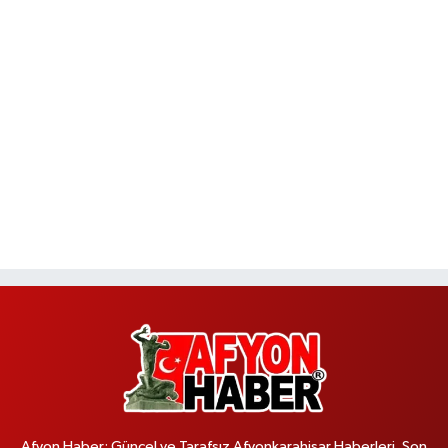
Afyon Haber; Güncel ve Tarafsız Afyonkarahisar Haberleri, Son