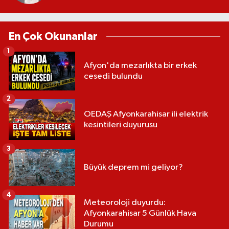
En Çok Okunanlar
1
Afyon'da mezarlıkta bir erkek
cesedi bulundu
2
OEDAŞ Afyonkarahisar ili elektrik
kesintileri duyurusu
3
Büyük deprem mi geliyor?
4
Meteoroloji duyurdu:
Afyonkarahisar 5 Günlük Hava
Durumu