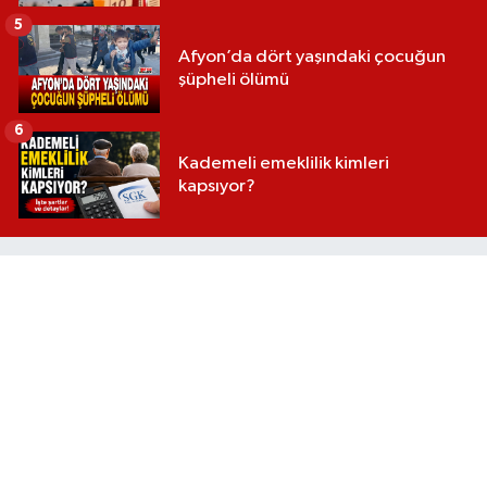
5
Afyon’da dört yaşındaki çocuğun
şüpheli ölümü
6
Kademeli emeklilik kimleri
kapsıyor?