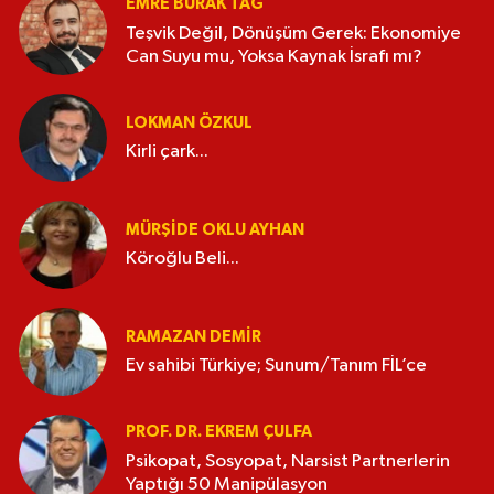
EMRE BURAK TAĞ
Teşvik Değil, Dönüşüm Gerek: Ekonomiye
Can Suyu mu, Yoksa Kaynak İsrafı mı?
LOKMAN ÖZKUL
Kirli çark...
MÜRŞIDE OKLU AYHAN
Köroğlu Beli...
RAMAZAN DEMİR
Ev sahibi Türkiye; Sunum/Tanım FİL’ce
PROF. DR. EKREM ÇULFA
Psikopat, Sosyopat, Narsist Partnerlerin
Yaptığı 50 Manipülasyon