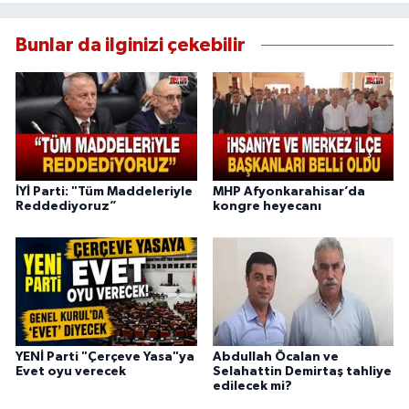
Bunlar da ilginizi çekebilir
İYİ Parti: "Tüm Maddeleriyle
MHP Afyonkarahisar’da
Reddediyoruz”
kongre heyecanı
YENİ Parti "Çerçeve Yasa"ya
Abdullah Öcalan ve
Evet oyu verecek
Selahattin Demirtaş tahliye
edilecek mi?