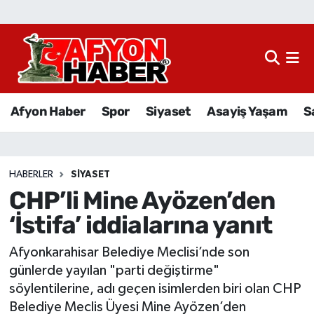
Afyon Haber
Siyaset
Afyon Haber
Spor
Siyaset
Asayiş Yaşam
S
Spor
Asayiş Yaşam
HABERLER
SIYASET
CHP’li Mine Ayözen’den
Sağlık
‘İstifa’ iddialarına yanıt
Eğitim
Afyonkarahisar Belediye Meclisi’nde son
Sivil Toplum
günlerde yayılan "parti değiştirme"
söylentilerine, adı geçen isimlerden biri olan CHP
Ekonomi
Belediye Meclis Üyesi Mine Ayözen’den