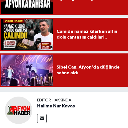
Camide namaz kılarken altın
dolu çantasını çaldılar!..
Sibel Can, Afyon'da düğünde
sahne aldı
EDITÖR HAKKINDA
Halime Nur Kavas