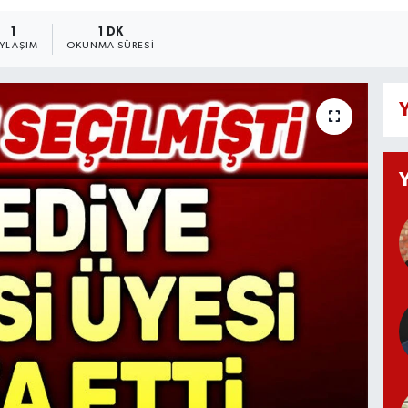
1
1 DK
AYLAŞIM
OKUNMA SÜRESI
Y