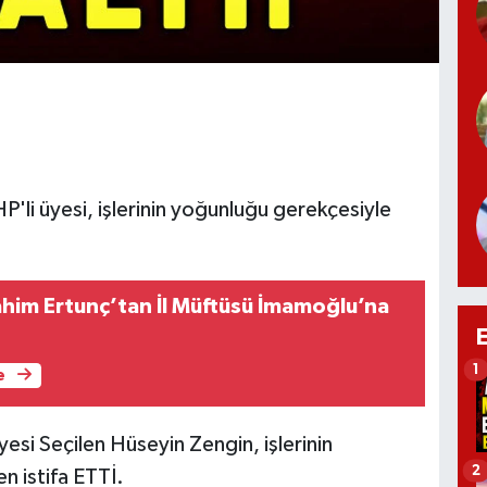
'li üyesi, işlerinin yoğunluğu gerekçesiyle
rahim Ertunç’tan İl Müftüsü İmamoğlu’na
1
e
esi Seçilen Hüseyin Zengin, işlerinin
2
n istifa ETTİ.