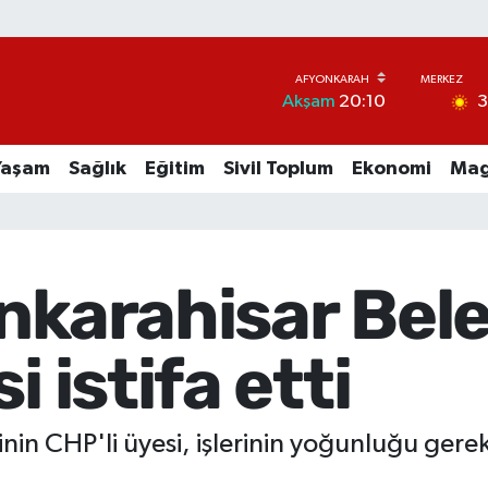
Akşam
20:10
Yaşam
Sağlık
Eğitim
Sivil Toplum
Ekonomi
Mag
nkarahisar Bel
i istifa etti
in CHP'li üyesi, işlerinin yoğunluğu gerekç