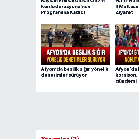
Başkan Köksal Ulusal Otizm
Hafız Hali
Konfederasyonu’nun
İl Müftüs
Programına Katıldı
Ziyaret
Afyon’da besilik sığır yönelik
Afyon’da 
denetimler sürüyor
kornişon,
gündemi