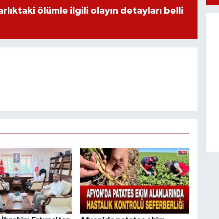
ıktaki ölümle ilgili olayın detayları belli