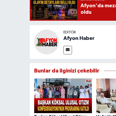
Afyon'da mezarl
oldu
EDITÖR
Afyon Haber
Bunlar da ilginizi çekebilir