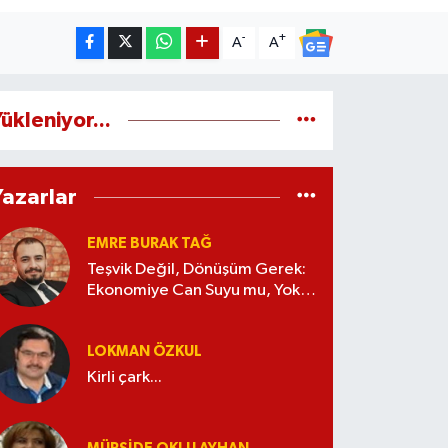
-
+
A
A
ükleniyor...
Yazarlar
EMRE BURAK TAĞ
Teşvik Değil, Dönüşüm Gerek:
Ekonomiye Can Suyu mu, Yoksa
Kaynak İsrafı mı?
LOKMAN ÖZKUL
Kirli çark...