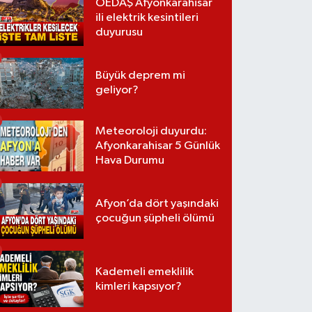
OEDAŞ Afyonkarahisar
ili elektrik kesintileri
duyurusu
Büyük deprem mi
geliyor?
Meteoroloji duyurdu:
Afyonkarahisar 5 Günlük
Hava Durumu
Afyon’da dört yaşındaki
çocuğun şüpheli ölümü
Kademeli emeklilik
kimleri kapsıyor?