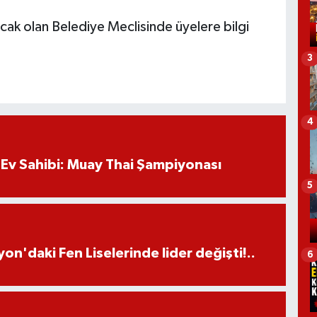
acak olan Belediye Meclisinde üyelere bilgi
3
4
Ev Sahibi: Muay Thai Şampiyonası
5
on'daki Fen Liselerinde lider değişti!..
6