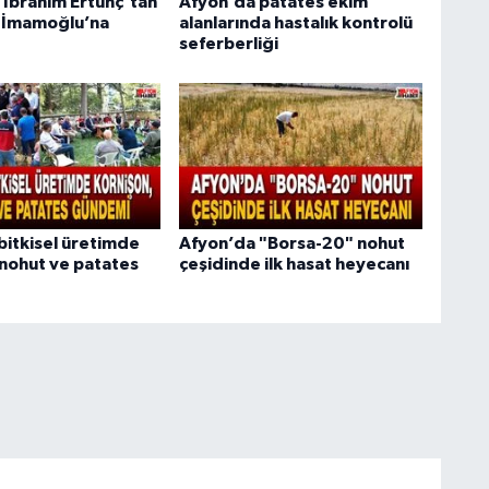
l İbrahim Ertunç’tan
Afyon’da patates ekim
ü İmamoğlu’na
alanlarında hastalık kontrolü
seferberliği
bitkisel üretimde
Afyon’da "Borsa-20" nohut
 nohut ve patates
çeşidinde ilk hasat heyecanı