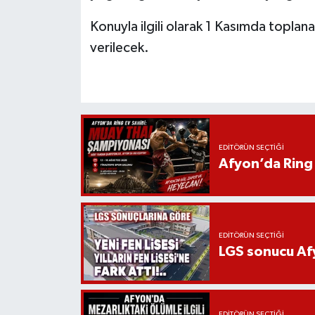
Konuyla ilgili olarak 1 Kasımda toplan
verilecek.
EDITÖRÜN SEÇTIĞI
Afyon’da Ring 
EDITÖRÜN SEÇTIĞI
LGS sonucu Afy
EDITÖRÜN SEÇTIĞI