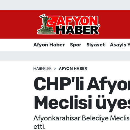
Afyon Haber
Siyaset
Afyon Haber
Spor
Siyaset
Asayiş 
Spor
Asayiş Yaşam
HABERLER
AFYON HABER
CHP'li Afyo
Sağlık
Meclisi üyes
Eğitim
Sivil Toplum
Afyonkarahisar Belediye Meclisin
Ekonomi
etti.