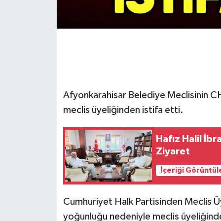
Afyonkarahisar Belediye Meclisinin CHP
meclis üyeliğinden istifa etti.
Hafız Halil İb
Ziyaret
İçeriği Görüntül
Cumhuriyet Halk Partisinden Meclis Üy
yoğunluğu nedeniyle meclis üyeliğinde