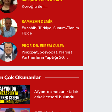
MÜRŞIDE OKLU AYHAN
Köroğlu Beli...
RAMAZAN DEMİR
Ev sahibi Türkiye; Sunum/Tanım
FİL’ce
PROF. DR. EKREM ÇULFA
Psikopat, Sosyopat, Narsist
Partnerlerin Yaptığı 50
Manipülasyon
En Çok Okunanlar
Afyon'da mezarlıkta bir
erkek cesedi bulundu