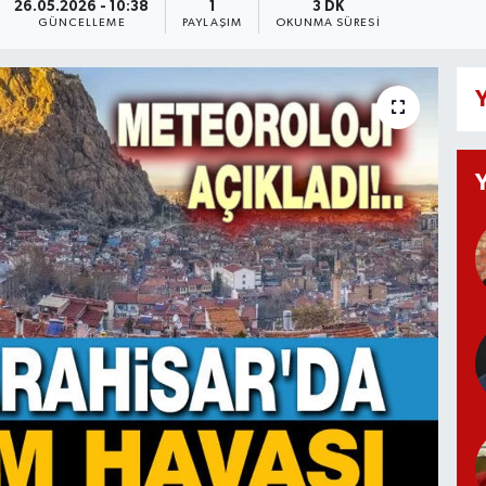
26.05.2026 - 10:38
1
3 DK
GÜNCELLEME
PAYLAŞIM
OKUNMA SÜRESI
Y