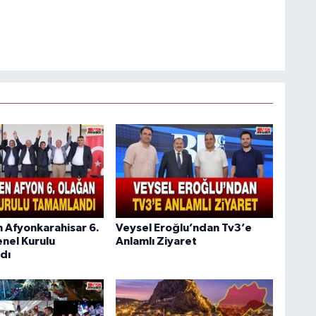
n Afyonkarahisar 6.
Veysel Eroğlu’ndan Tv3’e
nel Kurulu
Anlamlı Ziyaret
dı