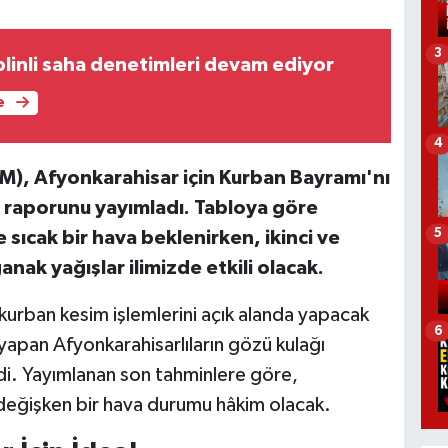
3
plinli saha denetimleri devam ediyor
e
4
), Afyonkarahisar için Kurban Bayramı'nı
 raporunu yayımladı. Tabloya göre
5
e sıcak bir hava beklenirken, ikinci ve
nak yağışlar ilimizde etkili olacak.
urban kesim işlemlerini açık alanda yapacak
6
 yapan Afyonkarahisarlıların gözü kulağı
i. Yayımlanan son tahminlere göre,
değişken bir hava durumu hâkim olacak.