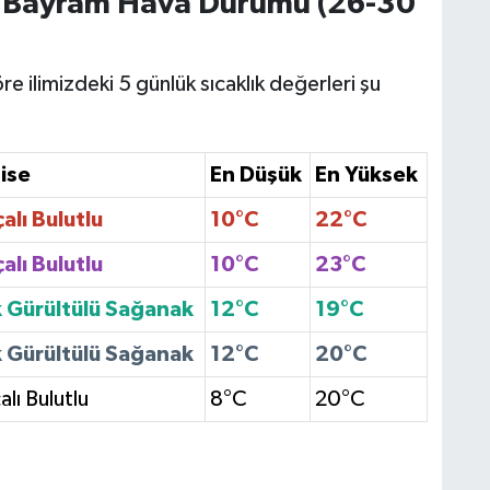
r Bayram Hava Durumu (26-30
e ilimizdeki 5 günlük sıcaklık değerleri şu
ise
En Düşük
En Yüksek
alı Bulutlu
10°C
22°C
alı Bulutlu
10°C
23°C
 Gürültülü Sağanak
12°C
19°C
 Gürültülü Sağanak
12°C
20°C
alı Bulutlu
8°C
20°C