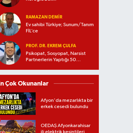
RAMAZAN DEMİR
Ev sahibi Türkiye; Sunum/Tanım
FİL’ce
PROF. DR. EKREM ÇULFA
Psikopat, Sosyopat, Narsist
Partnerlerin Yaptığı 50
Manipülasyon
En Çok Okunanlar
Afyon'da mezarlıkta bir
erkek cesedi bulundu
OEDAŞ Afyonkarahisar
ili elektrik kesintileri