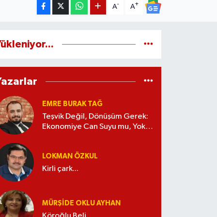
-
+
A
A
ükleniyor...
Yazarlar
EMRE BURAK TAĞ
Teşvik Değil, Dönüşüm Gerek:
Ekonomiye Can Suyu mu, Yoksa
Kaynak İsrafı mı?
LOKMAN ÖZKUL
Kirli çark...
MÜRŞIDE OKLU AYHAN
Köroğlu Beli...