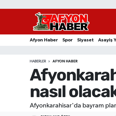
Afyon Haber
Siyaset
Afyon Haber
Spor
Siyaset
Asayiş 
Spor
Asayiş Yaşam
HABERLER
AFYON HABER
Afyonkarah
Sağlık
nasıl olaca
Eğitim
Sivil Toplum
Afyonkarahisar'da bayram planı
Ekonomi