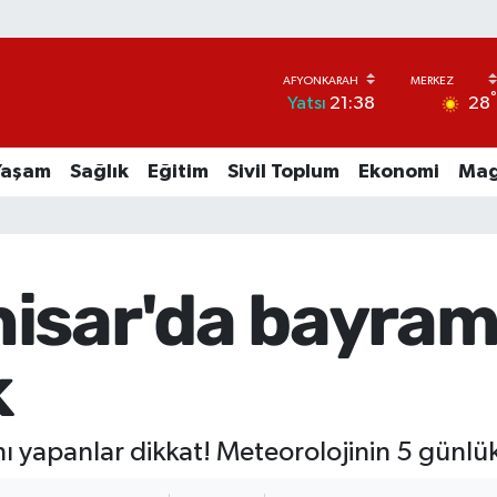
28
Yatsı
21:38
Yaşam
Sağlık
Eğitim
Sivil Toplum
Ekonomi
Mag
isar'da bayram
k
 yapanlar dikkat! Meteorolojinin 5 günlü