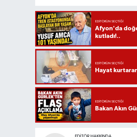
EDITÖRÜN SEÇTIĞI
Afyon'da doğdu
kutladı!..
EDITÖRÜN SEÇTIĞI
Hayat kurtara
EDITÖRÜN SEÇTIĞI
Bakan Akın Gür
EDITÖR HAKKINDA