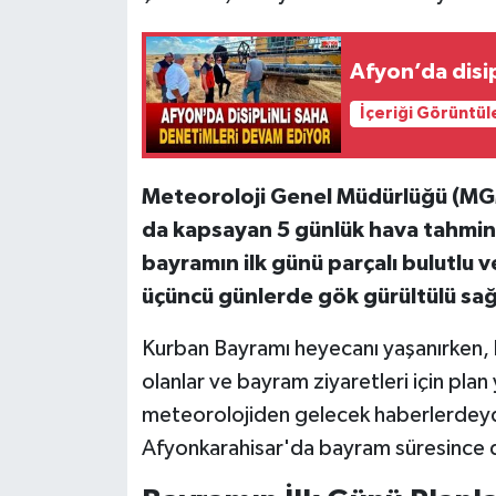
Afyon’da disi
İçeriği Görüntül
Meteoroloji Genel Müdürlüğü (MGM
da kapsayan 5 günlük hava tahmin
bayramın ilk günü parçalı bulutlu v
üçüncü günlerde gök gürültülü sağa
Kurban Bayramı heyecanı yaşanırken, k
olanlar ve bayram ziyaretleri için plan
meteorolojiden gelecek haberlerdeyd
Afyonkarahisar'da bayram süresince 