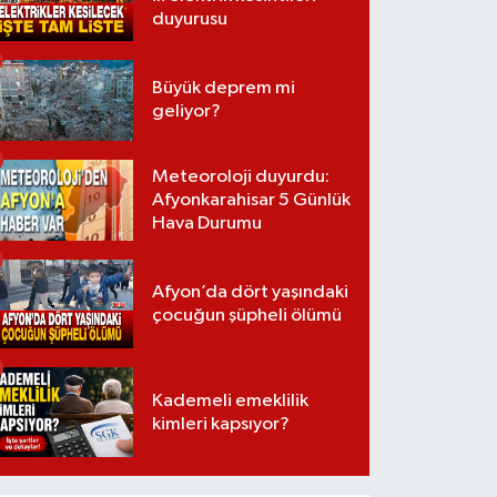
duyurusu
Büyük deprem mi
geliyor?
Meteoroloji duyurdu:
Afyonkarahisar 5 Günlük
Hava Durumu
Afyon’da dört yaşındaki
çocuğun şüpheli ölümü
Kademeli emeklilik
kimleri kapsıyor?