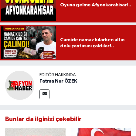
Oyuna gelme Afyonkarahisar!..
Camide namaz kılarken altın
dolu çantasını çaldılar!..
EDITÖR HAKKINDA
Fatma Nur ÖZEK
Bunlar da ilginizi çekebilir