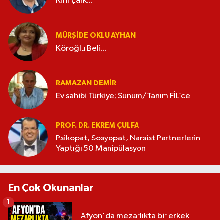
Kirli çark...
MÜRŞIDE OKLU AYHAN
Köroğlu Beli...
RAMAZAN DEMİR
Ev sahibi Türkiye; Sunum/Tanım FİL’ce
PROF. DR. EKREM ÇULFA
Psikopat, Sosyopat, Narsist Partnerlerin
Yaptığı 50 Manipülasyon
En Çok Okunanlar
1
Afyon'da mezarlıkta bir erkek