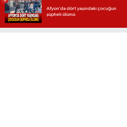
6
Afyon’da dört yaşındaki çocuğun
şüpheli ölümü