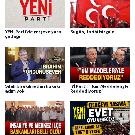
YENİ Parti’de çerçeve yasa
Bugün, tarihi bir gün
çatlağı
Silah bırakılmadan hukukî
İYİ Parti: "Tüm Maddeleriyle
adım yok
Reddediyoruz”