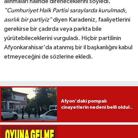
alınmaları halinde direneceklerini söyledi.
"Cumhuriyet Halk Partisi saraylarda kurulmadı,
asırlık bir partiyiz"
diyen Karadeniz, faaliyetlerini
gerekirse bir çadırda veya parkta bile
yürütebileceklerini vurguladı. Hiçbir partilinin
Afyonkarahisar'da atanmış bir il başkanlığını kabul
etmeyeceğini de sözlerine ekledi.
Afyon'daki pompalı
cinayetlerin nedeni belli oldu!..