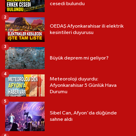
cesedi bulundu
2
OEDAŞ Afyonkarahisar ili elektrik
kesintileri duyurusu
3
Büyük deprem mi geliyor?
4
Meteoroloji duyurdu:
Afyonkarahisar 5 Günlük Hava
Durumu
5
Sibel Can, Afyon'da düğünde
sahne aldı