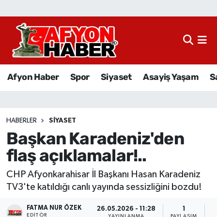
Afyon Haber
Siyaset
Afyon Haber
Spor
Siyaset
Asayiş Yaşam
S
Spor
Asayiş Yaşam
HABERLER
SIYASET
Başkan Karadeniz'den
Sağlık
flaş açıklamalar!..
Eğitim
CHP Afyonkarahisar İl Başkanı Hasan Karadeniz
Sivil Toplum
TV3'te katıldığı canlı yayında sessizliğini bozdu!
FATMA NUR ÖZEK
Ekonomi
26.05.2026 - 11:28
1
EDITÖR
YAYINLANMA
PAYLAŞIM
O