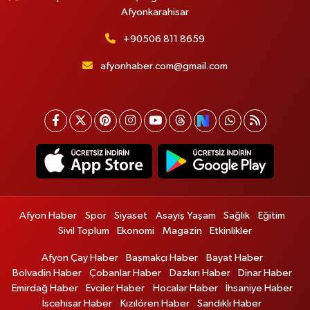
Afyonkarahisar
+90506 811 8659
afyonhaber.com@gmail.com
Afyon Haber
Spor
Siyaset
Asayiş Yaşam
Sağlık
Eğitim
Sivil Toplum
Ekonomi
Magazin
Etkinlikler
Afyon Çay Haber
Başmakçı Haber
Bayat Haber
Bolvadin Haber
Çobanlar Haber
Dazkırı Haber
Dinar Haber
Emirdağ Haber
Evciler Haber
Hocalar Haber
İhsaniye Haber
İscehisar Haber
Kızılören Haber
Sandıklı Haber