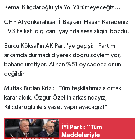
Kemal Kılıçdaroğlu'yla Yol Yürümeyeceğiz!..
CHP Afyonkarahisar İl Başkanı Hasan Karadeniz
TV3'te katıldığı canlı yayında sessizliğini bozdu!
Burcu Köksal'ın AK Parti'ye geçişi: "Partim
arkamda durmadı diyerek doğru söylemiyor,
bahane üretiyor. Alınan %51 oy sadece onun
değildir."
Mutlak Butlan Krizi: "Tüm teşkilatımızla ortak
karar aldık. Özgür Özel'in arkasındayız,
Kılıçdaroğlu ile siyaset yapmayacağız!"
İYİ Parti: "Tüm
Maddeleriyle