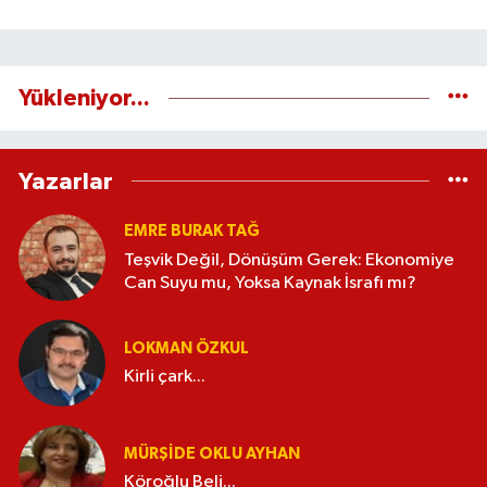
Yükleniyor...
Yazarlar
EMRE BURAK TAĞ
Teşvik Değil, Dönüşüm Gerek: Ekonomiye
Can Suyu mu, Yoksa Kaynak İsrafı mı?
LOKMAN ÖZKUL
Kirli çark...
MÜRŞIDE OKLU AYHAN
Köroğlu Beli...