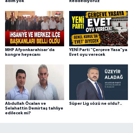
adım yok
Reddediyoruz”
MHP Afyonkarahisar’da
YENİ Parti "Çerçeve Yasa"ya
kongre heyecanı
Evet oyu verecek
Abdullah Öcalan ve
Süper Lig sözü ne oldu?..
Selahattin Demirtaş tahliye
edilecek mi?