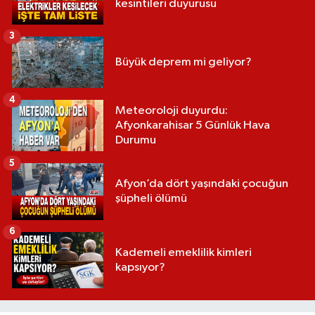
kesintileri duyurusu
3
Büyük deprem mi geliyor?
4
Meteoroloji duyurdu:
Afyonkarahisar 5 Günlük Hava
Durumu
5
Afyon’da dört yaşındaki çocuğun
şüpheli ölümü
6
Kademeli emeklilik kimleri
kapsıyor?