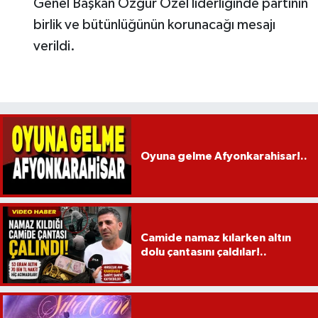
Genel Başkan Özgür Özel liderliğinde partinin
birlik ve bütünlüğünün korunacağı mesajı
verildi.
Oyuna gelme Afyonkarahisar!..
Camide namaz kılarken altın
dolu çantasını çaldılar!..