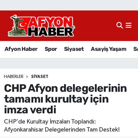
Afyon Haber
Siyaset
Afyon Haber
Spor
Siyaset
Asayiş Yaşam
S
Spor
Asayiş Yaşam
HABERLER
SIYASET
CHP Afyon delegelerinin
Sağlık
tamamı kurultay için
Eğitim
imza verdi
Sivil Toplum
CHP'de Kurultay İmzaları Toplandı:
Afyonkarahisar Delegelerinden Tam Destek!
Ekonomi