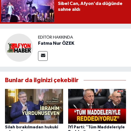
Sibel Can, Afyon'da düğünde
sahne aldı
EDITÖR HAKKINDA
Fatma Nur ÖZEK
Bunlar da ilginizi çekebilir
Silah bırakılmadan hukukî
İYİ Parti: "Tüm Maddeleriyle