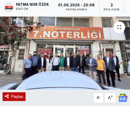
FATMA NUR ÖZEK
01.06.2026 - 20:08
2
EDITÖR
Magazin
YAYINLANMA
PAYLAŞIM
Etkinlikler
Paylaş
-
+
A
A