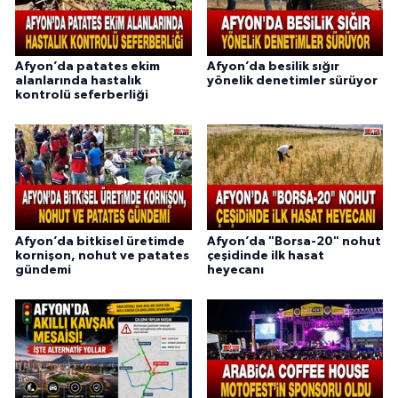
Afyon’da patates ekim
Afyon’da besilik sığır
alanlarında hastalık
yönelik denetimler sürüyor
kontrolü seferberliği
Afyon’da bitkisel üretimde
Afyon’da "Borsa-20" nohut
kornişon, nohut ve patates
çeşidinde ilk hasat
gündemi
heyecanı