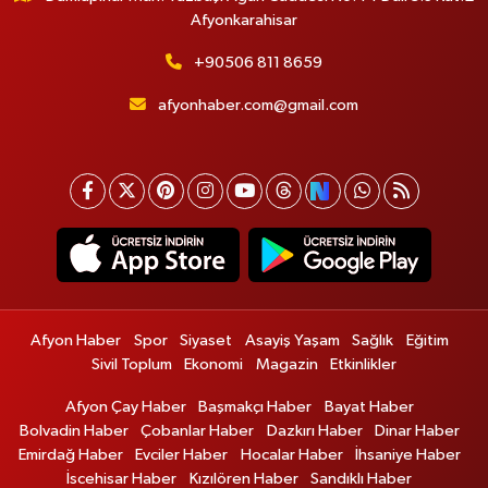
Afyonkarahisar
+90506 811 8659
afyonhaber.com@gmail.com
Afyon Haber
Spor
Siyaset
Asayiş Yaşam
Sağlık
Eğitim
Sivil Toplum
Ekonomi
Magazin
Etkinlikler
Afyon Çay Haber
Başmakçı Haber
Bayat Haber
Bolvadin Haber
Çobanlar Haber
Dazkırı Haber
Dinar Haber
Emirdağ Haber
Evciler Haber
Hocalar Haber
İhsaniye Haber
İscehisar Haber
Kızılören Haber
Sandıklı Haber