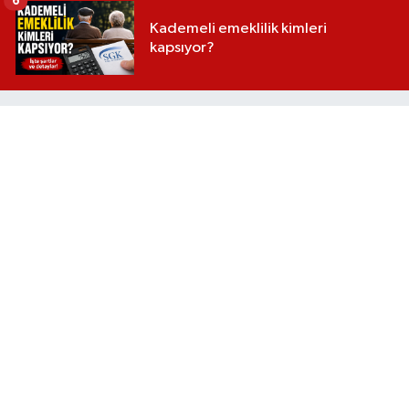
6
Kademeli emeklilik kimleri
kapsıyor?