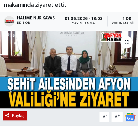
makamında ziyaret etti.
Magazin
HALIME NUR KAVAS
01.06.2026 - 18:03
1 DK
EDITÖR
YAYINLANMA
OKUNMA SÜRE
Etkinlikler
Paylaş
-
+
A
A