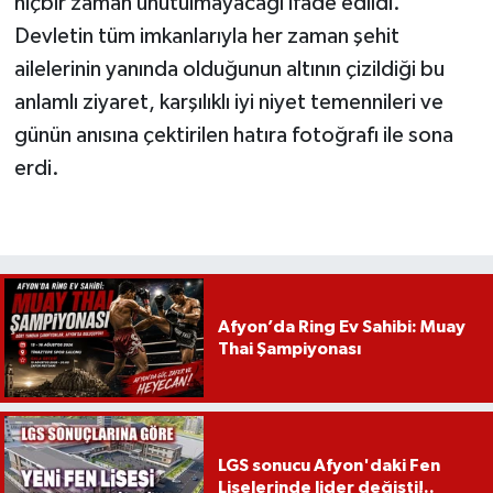
hiçbir zaman unutulmayacağı ifade edildi.
Devletin tüm imkanlarıyla her zaman şehit
ailelerinin yanında olduğunun altının çizildiği bu
anlamlı ziyaret, karşılıklı iyi niyet temennileri ve
günün anısına çektirilen hatıra fotoğrafı ile sona
erdi.
Afyon’da Ring Ev Sahibi: Muay
Thai Şampiyonası
LGS sonucu Afyon'daki Fen
Liselerinde lider değişti!..