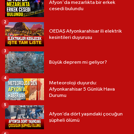
Afyon'da mezarlıkta bir erkek
cesedi bulundu
2
OEDAŞ Afyonkarahisar ili elektrik
kesintileri duyurusu
3
Büyük deprem mi geliyor?
4
Meteoroloji duyurdu:
Afyonkarahisar 5 Günlük Hava
Durumu
5
Afyon’da dört yaşındaki çocuğun
şüpheli ölümü