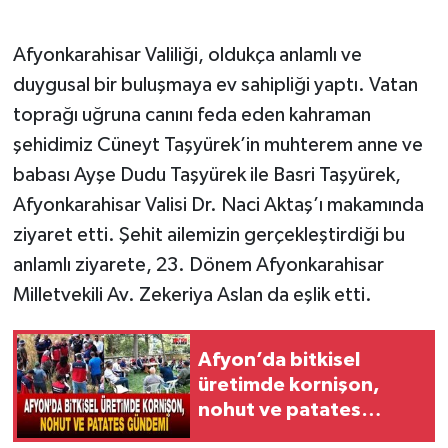
Afyonkarahisar Valiliği, oldukça anlamlı ve
duygusal bir buluşmaya ev sahipliği yaptı. Vatan
toprağı uğruna canını feda eden kahraman
şehidimiz Cüneyt Taşyürek’in muhterem anne ve
babası Ayşe Dudu Taşyürek ile Basri Taşyürek,
Afyonkarahisar Valisi Dr. Naci Aktaş’ı makamında
ziyaret etti. Şehit ailemizin gerçekleştirdiği bu
anlamlı ziyarete, 23. Dönem Afyonkarahisar
Milletvekili Av. Zekeriya Aslan da eşlik etti.
Afyon’da bitkisel
üretimde kornişon,
nohut ve patates
gündemi