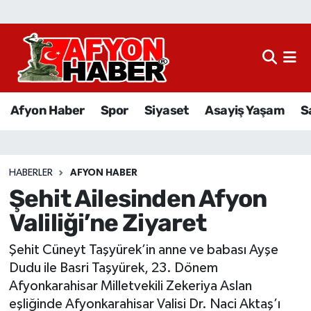
Afyon Haber
Siyaset
Afyon Haber
Spor
Siyaset
Asayiş Yaşam
S
Spor
Asayiş Yaşam
HABERLER
AFYON HABER
Şehit Ailesinden Afyon
Sağlık
Valiliği’ne Ziyaret
Eğitim
Şehit Cüneyt Taşyürek’in anne ve babası Ayşe
Sivil Toplum
Dudu ile Basri Taşyürek, 23. Dönem
Afyonkarahisar Milletvekili Zekeriya Aslan
Ekonomi
eşliğinde Afyonkarahisar Valisi Dr. Naci Aktaş’ı