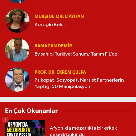
MÜRŞIDE OKLU AYHAN
Köroğlu Beli...
RAMAZAN DEMİR
Ev sahibi Türkiye; Sunum/Tanım FİL’ce
PROF. DR. EKREM ÇULFA
Psikopat, Sosyopat, Narsist Partnerlerin
Yaptığı 50 Manipülasyon
En Çok Okunanlar
1
Afyon'da mezarlıkta bir erkek
cesedi bulundu