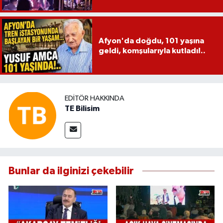
Afyon'da doğdu, 101 yaşına
geldi, komşularıyla kutladı!..
EDITÖR HAKKINDA
TE Bilisim
Bunlar da ilginizi çekebilir