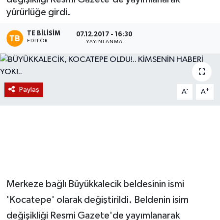
yürürlüğe girdi.
Magazin
TE BILISIM
07.12.2017 - 16:30
EDITÖR
Etkinlikler
YAYINLANMA
Paylaş
-
+
A
A
Merkeze bağlı Büyükkalecik beldesinin ismi
'Kocatepe' olarak değiştirildi. Beldenin isim
değişikliği Resmi Gazete'de yayımlanarak