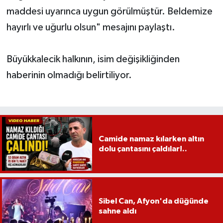
maddesi uyarınca uygun görülmüştür. Beldemize
hayırlı ve uğurlu olsun" mesajını paylaştı.
Büyükkalecik halkının, isim değişikliğinden
haberinin olmadığı belirtiliyor.
Camide namaz kılarken altın
dolu çantasını çaldılar!..
Sibel Can, Afyon'da düğünde
sahne aldı