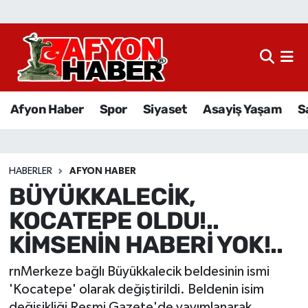
Afyon Haber
Siyaset
Afyon Haber
Spor
Siyaset
Asayiş Yaşam
S
Spor
Asayiş Yaşam
HABERLER
AFYON HABER
BÜYÜKKALECİK,
Sağlık
KOCATEPE OLDU!..
Eğitim
KİMSENİN HABERİ YOK!..
Sivil Toplum
rnMerkeze bağlı Büyükkalecik beldesinin ismi
'Kocatepe' olarak değiştirildi. Beldenin isim
Ekonomi
değişikliği Resmi Gazete'de yayımlanarak