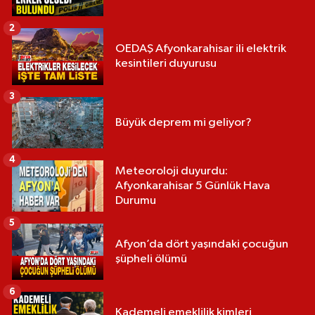
2
OEDAŞ Afyonkarahisar ili elektrik
kesintileri duyurusu
3
Büyük deprem mi geliyor?
4
Meteoroloji duyurdu:
Afyonkarahisar 5 Günlük Hava
Durumu
5
Afyon’da dört yaşındaki çocuğun
şüpheli ölümü
6
Kademeli emeklilik kimleri