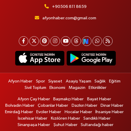
+90506 811 8659
afyonhaber.com@gmail.com
Afyon Haber
Spor
Siyaset
Asayiş Yaşam
Sağlık
Eğitim
Sivil Toplum
Ekonomi
Magazin
Etkinlikler
Afyon Çay Haber
Başmakçı Haber
Bayat Haber
Bolvadin Haber
Çobanlar Haber
Dazkırı Haber
Dinar Haber
Emirdağ Haber
Evciler Haber
Hocalar Haber
İhsaniye Haber
İscehisar Haber
Kızılören Haber
Sandıklı Haber
Sinanpaşa Haber
Şuhut Haber
Sultandağı haber