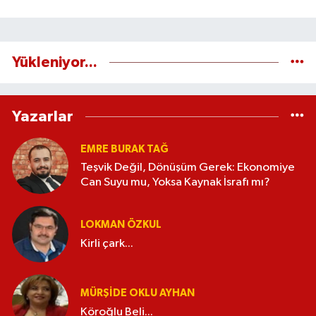
Yükleniyor...
Yazarlar
EMRE BURAK TAĞ
Teşvik Değil, Dönüşüm Gerek: Ekonomiye
Can Suyu mu, Yoksa Kaynak İsrafı mı?
LOKMAN ÖZKUL
Kirli çark...
MÜRŞIDE OKLU AYHAN
Köroğlu Beli...