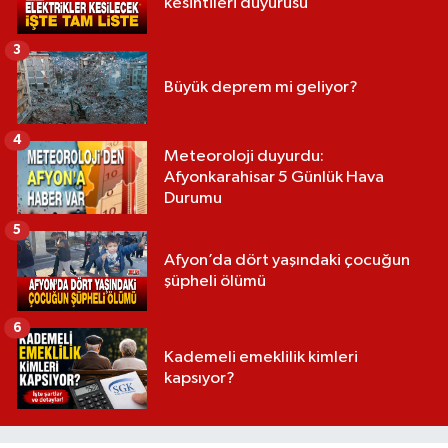
kesintileri duyurusu
3
Büyük deprem mi geliyor?
4
Meteoroloji duyurdu:
Afyonkarahisar 5 Günlük Hava
Durumu
5
Afyon’da dört yaşındaki çocuğun
şüpheli ölümü
6
Kademeli emeklilik kimleri
kapsıyor?