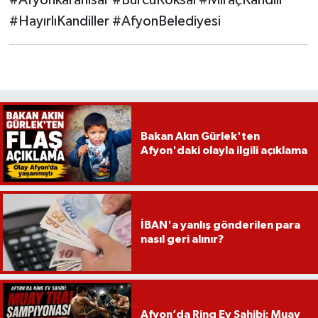
#HayırlıKandiller #AfyonBelediyesi
Bakan Akın Gürlek'ten
Afyon'daki olayla ilgili açıklama
İBAN'a yanlış gönderilen para
nasıl geri alınır?
Afyon’da Ring Ev Sahibi: Muay