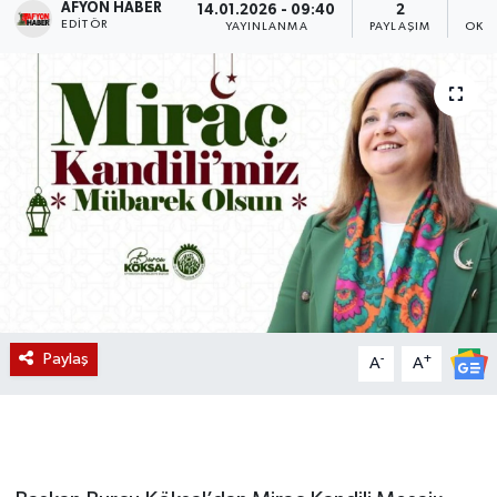
AFYON HABER
14.01.2026 - 09:40
2
EDITÖR
YAYINLANMA
PAYLAŞIM
OKU
Magazin
Etkinlikler
Paylaş
-
+
A
A