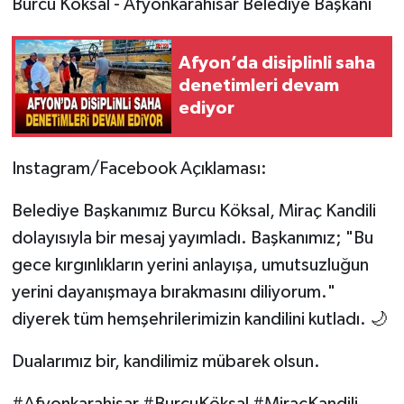
Burcu Köksal - Afyonkarahisar Belediye Başkanı
Afyon’da disiplinli saha
denetimleri devam
ediyor
Instagram/Facebook Açıklaması:
Belediye Başkanımız Burcu Köksal, Miraç Kandili
dolayısıyla bir mesaj yayımladı. Başkanımız; "Bu
gece kırgınlıkların yerini anlayışa, umutsuzluğun
yerini dayanışmaya bırakmasını diliyorum."
diyerek tüm hemşehrilerimizin kandilini kutladı. 🌙
Dualarımız bir, kandilimiz mübarek olsun.
#Afyonkarahisar #BurcuKöksal #MiraçKandili