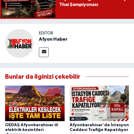
Thai Şampiyonası
EDITÖR
Afyon Haber
Bunlar da ilginizi çekebilir
OEDAŞ Afyonkarahisar ili
Afyonkarahisar'da İstasyon
elektrik kesintileri
Caddesi Trafiğe Kapatılıyor