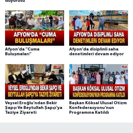
duyurusu
Afyon’da "Cuma
Afyon’da disiplinli saha
Buluşmaları"
denetimleri devam ediyor
Veysel Eroğlu’ndan Bekir
Başkan Köksal Ulusal Otizm
Şapçı Ve Beytullah Şapçı’ya
Konfederasyonu’nun
Taziye Ziyareti
Programına Katıldı