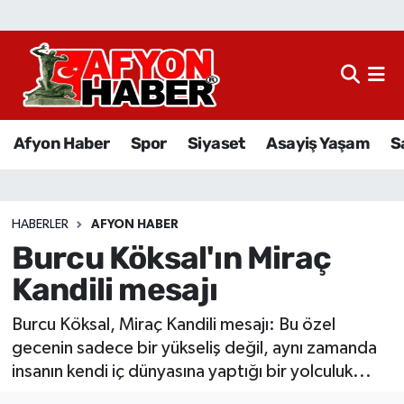
Afyon Haber
Siyaset
Afyon Haber
Spor
Siyaset
Asayiş Yaşam
S
Spor
Asayiş Yaşam
HABERLER
AFYON HABER
Burcu Köksal'ın Miraç
Sağlık
Kandili mesajı
Eğitim
Burcu Köksal, Miraç Kandili mesajı: Bu özel
Sivil Toplum
gecenin sadece bir yükseliş değil, aynı zamanda
insanın kendi iç dünyasına yaptığı bir yolculuk...
Ekonomi