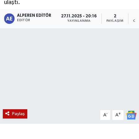
ulaştı.
Magazin
ALPEREN EDITÖR
27.11.2025 - 20:16
2
EDITÖR
YAYINLANMA
PAYLAŞIM
OK
Etkinlikler
Paylaş
-
+
A
A