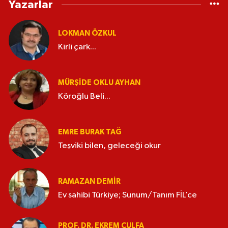
Yazarlar
LOKMAN ÖZKUL
Kirli çark...
MÜRŞIDE OKLU AYHAN
Köroğlu Beli...
EMRE BURAK TAĞ
Teşviki bilen, geleceği okur
RAMAZAN DEMİR
Ev sahibi Türkiye; Sunum/Tanım FİL’ce
PROF. DR. EKREM ÇULFA