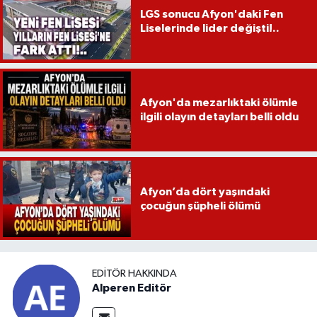
LGS sonucu Afyon'daki Fen
Liselerinde lider değişti!..
Afyon'da mezarlıktaki ölümle
ilgili olayın detayları belli oldu
Afyon’da dört yaşındaki
çocuğun şüpheli ölümü
EDITÖR HAKKINDA
Alperen Editör