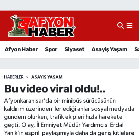
Afyon Haber
Siyaset
Afyon Haber
Spor
Siyaset
Asayiş Yaşam
S
Spor
Asayiş Yaşam
HABERLER
ASAYIŞ YAŞAM
Bu video viral oldu!..
Sağlık
Afyonkarahisar’da bir minibüs sürücüsünün
Eğitim
kaldırım üzerinden ilerlediği anlar sosyal medyada
gündem olurken, trafik ekipleri hızla harekete
Sivil Toplum
geçti. Olay, İl Emniyet Müdür Yardımcısı Erdal
Yanık’ın esprili paylaşımıyla daha da geniş kitlelere
Ekonomi