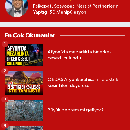
Psikopat, Sosyopat, Narsist Partnerlerin
Yaptığı 50 Manipülasyon
En Çok Okunanlar
1
Afyon'da mezarlıkta bir erkek
cesedi bulundu
2
OEDAŞ Afyonkarahisar ili elektrik
kesintileri duyurusu
3
Büyük deprem mi geliyor?
4