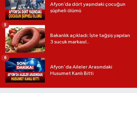
Afyon’da dört yaşındaki çocuğun
şüpheli ölümü
5
Bakanlık açıkladı: İşte tağşiş yapılan
3 sucuk markası!..
6
Afyon'da Aileler Arasındaki
Husumet Kanlı Bitti