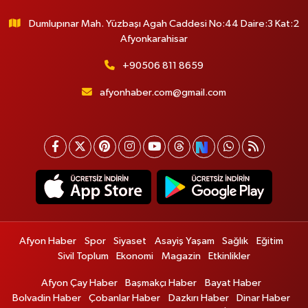
Dumlupınar Mah. Yüzbaşı Agah Caddesi No:44 Daire:3 Kat:2
Afyonkarahisar
+90506 811 8659
afyonhaber.com@gmail.com
Afyon Haber
Spor
Siyaset
Asayiş Yaşam
Sağlık
Eğitim
Sivil Toplum
Ekonomi
Magazin
Etkinlikler
Afyon Çay Haber
Başmakçı Haber
Bayat Haber
Bolvadin Haber
Çobanlar Haber
Dazkırı Haber
Dinar Haber