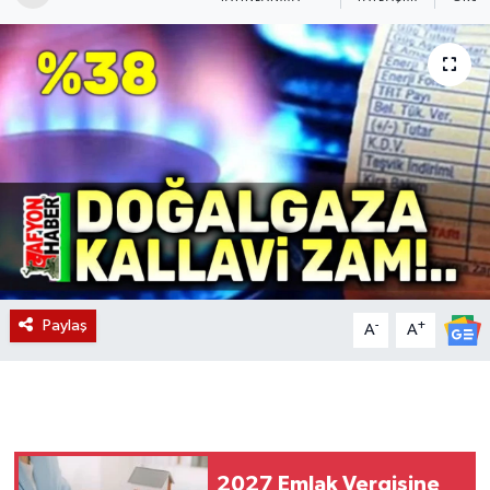
Magazin
Etkinlikler
Paylaş
-
+
A
A
2027 Emlak Vergisine