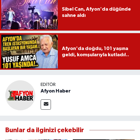
Sibel Can, Afyon'da düğünde
sahne aldı
Afyon'da doğdu, 101 yaşına
geldi, komşularıyla kutladı!..
EDITÖR
Afyon Haber
Bunlar da ilginizi çekebilir