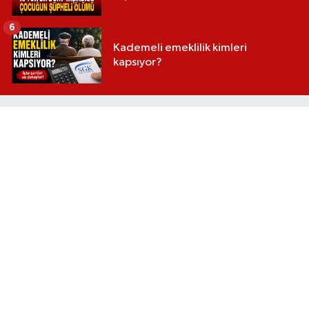
6
Kademeli emeklilik kimleri
kapsıyor?