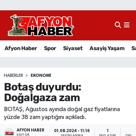
Afyon Haber
Siyaset
Afyon Haber
Spor
Siyaset
Asayiş Yaşam
S
Spor
Asayiş Yaşam
HABERLER
EKONOMI
Botaş duyurdu:
Sağlık
Doğalgaza zam
Eğitim
BOTAŞ, Ağustos ayında doğal gaz fiyatlarına
Sivil Toplum
yüzde 38 zam yaptığını açıkladı.
AFYON HABER
Ekonomi
01.08.2024 - 11:16
1
EDITÖR
YAYINLANMA
PAYLAŞIM
OKUN