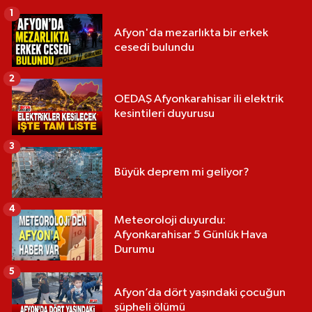
1
Afyon'da mezarlıkta bir erkek
cesedi bulundu
2
OEDAŞ Afyonkarahisar ili elektrik
kesintileri duyurusu
3
Büyük deprem mi geliyor?
4
Meteoroloji duyurdu:
Afyonkarahisar 5 Günlük Hava
Durumu
5
Afyon’da dört yaşındaki çocuğun
şüpheli ölümü