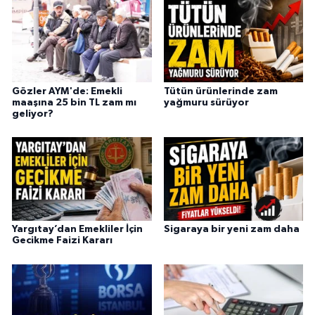
Gözler AYM'de: Emekli
Tütün ürünlerinde zam
maaşına 25 bin TL zam mı
yağmuru sürüyor
geliyor?
Yargıtay’dan Emekliler İçin
Sigaraya bir yeni zam daha
Gecikme Faizi Kararı