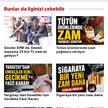
Bunlar da ilginizi çekebilir
Gözler AYM'de: Emekli
Tütün ürünlerinde zam
maaşına 25 bin TL zam mı
yağmuru sürüyor
geliyor?
Yargıtay’dan Emekliler İçin
Sigaraya bir yeni zam daha
Gecikme Faizi Kararı