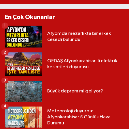
En Çok Okunanlar
1
Afyon'da mezarlıkta bir erkek
cesedi bulundu
2
OEDAŞ Afyonkarahisar ili elektrik
kesintileri duyurusu
3
Büyük deprem mi geliyor?
4
Meteoroloji duyurdu:
Afyonkarahisar 5 Günlük Hava
Durumu