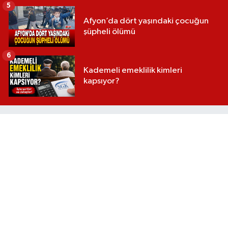
5
Afyon’da dört yaşındaki çocuğun
şüpheli ölümü
6
Kademeli emeklilik kimleri
kapsıyor?