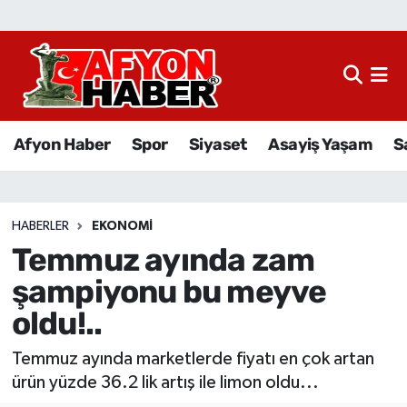
Afyon Haber
Siyaset
Afyon Haber
Spor
Siyaset
Asayiş Yaşam
S
Spor
Asayiş Yaşam
HABERLER
EKONOMI
Temmuz ayında zam
Sağlık
şampiyonu bu meyve
Eğitim
oldu!..
Sivil Toplum
Temmuz ayında marketlerde fiyatı en çok artan
ürün yüzde 36.2 lik artış ile limon oldu...
Ekonomi