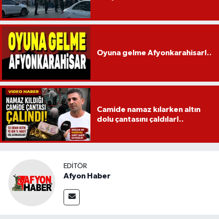
Oyuna gelme Afyonkarahisar!..
Camide namaz kılarken altın
dolu çantasını çaldılar!..
EDITÖR
Afyon Haber