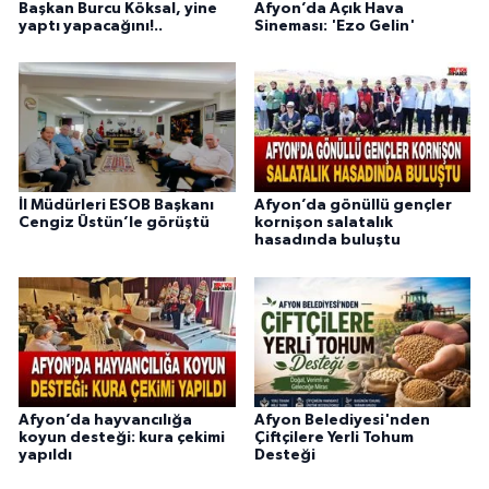
Başkan Burcu Köksal, yine
Afyon’da Açık Hava
yaptı yapacağını!..
Sineması: 'Ezo Gelin'
İl Müdürleri ESOB Başkanı
Afyon’da gönüllü gençler
Cengiz Üstün’le görüştü
kornişon salatalık
hasadında buluştu
Afyon’da hayvancılığa
Afyon Belediyesi'nden
koyun desteği: kura çekimi
Çiftçilere Yerli Tohum
yapıldı
Desteği