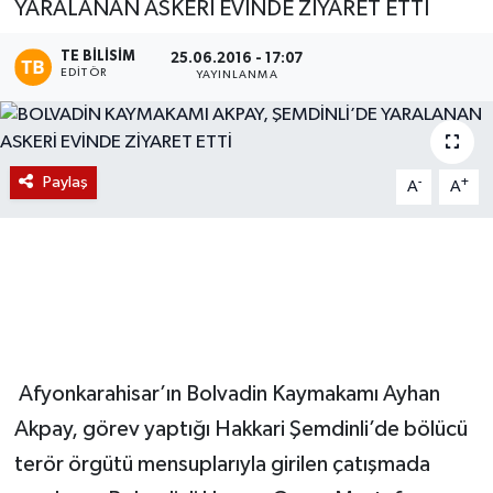
YARALANAN ASKERİ EVİNDE ZİYARET ETTİ
Magazin
TE BILISIM
25.06.2016 - 17:07
EDITÖR
YAYINLANMA
Etkinlikler
Paylaş
-
+
A
A
Afyonkarahisar’ın Bolvadin Kaymakamı Ayhan
Akpay, görev yaptığı Hakkari Şemdinli’de bölücü
terör örgütü mensuplarıyla girilen çatışmada