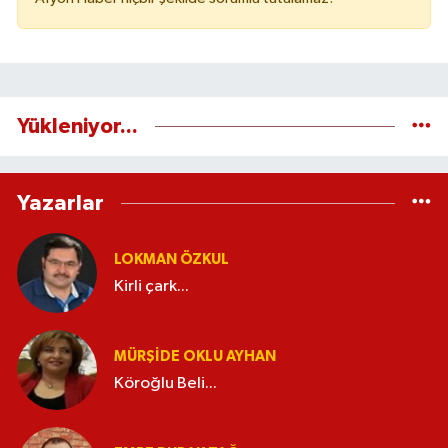
Yükleniyor...
Yazarlar
LOKMAN ÖZKUL
Kirli çark...
MÜRŞIDE OKLU AYHAN
Köroğlu Beli...