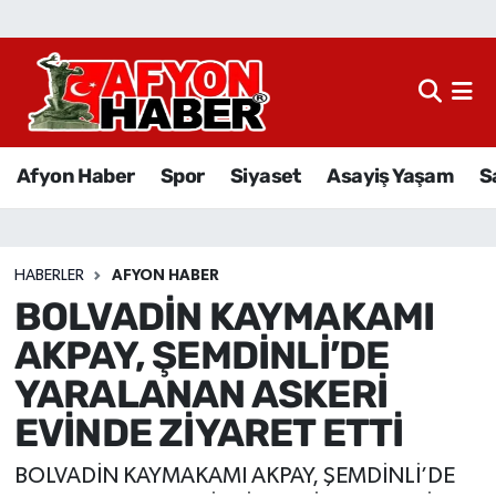
Afyon Haber
Siyaset
Afyon Haber
Spor
Siyaset
Asayiş Yaşam
S
Spor
Asayiş Yaşam
HABERLER
AFYON HABER
BOLVADİN KAYMAKAMI
Sağlık
AKPAY, ŞEMDİNLİ’DE
Eğitim
YARALANAN ASKERİ
EVİNDE ZİYARET ETTİ
Sivil Toplum
BOLVADİN KAYMAKAMI AKPAY, ŞEMDİNLİ’DE
Ekonomi