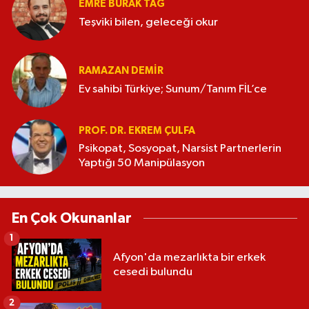
EMRE BURAK TAĞ
Teşviki bilen, geleceği okur
RAMAZAN DEMİR
Ev sahibi Türkiye; Sunum/Tanım FİL’ce
PROF. DR. EKREM ÇULFA
Psikopat, Sosyopat, Narsist Partnerlerin
Yaptığı 50 Manipülasyon
En Çok Okunanlar
1
Afyon'da mezarlıkta bir erkek
cesedi bulundu
2