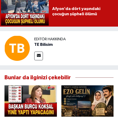
Afyon’da dört yaşındaki
çocuğun şüpheli ölümü
EDITÖR HAKKINDA
TE Bilisim
Bunlar da ilginizi çekebilir