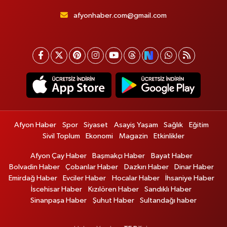
afyonhaber.com@gmail.com
Afyon Haber
Spor
Siyaset
Asayiş Yaşam
Sağlık
Eğitim
Sivil Toplum
Ekonomi
Magazin
Etkinlikler
Afyon Çay Haber
Başmakçı Haber
Bayat Haber
Bolvadin Haber
Çobanlar Haber
Dazkırı Haber
Dinar Haber
Emirdağ Haber
Evciler Haber
Hocalar Haber
İhsaniye Haber
İscehisar Haber
Kızılören Haber
Sandıklı Haber
Sinanpaşa Haber
Şuhut Haber
Sultandağı haber