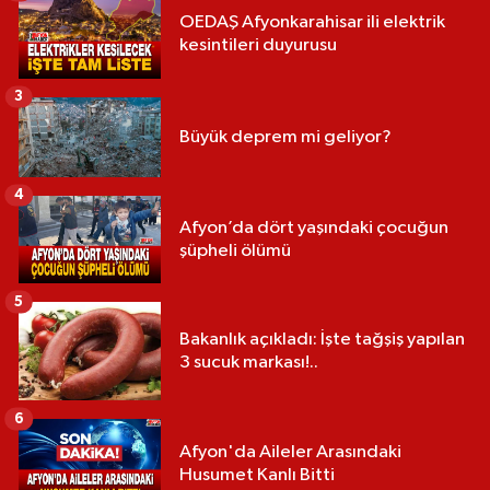
OEDAŞ Afyonkarahisar ili elektrik
kesintileri duyurusu
3
Büyük deprem mi geliyor?
4
Afyon’da dört yaşındaki çocuğun
şüpheli ölümü
5
Bakanlık açıkladı: İşte tağşiş yapılan
3 sucuk markası!..
6
Afyon'da Aileler Arasındaki
Husumet Kanlı Bitti