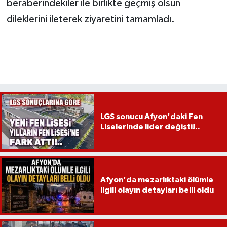
beraberindekiler ile birlikte geçmiş olsun
dileklerini ileterek ziyaretini tamamladı.
LGS sonucu Afyon'daki Fen
Liselerinde lider değişti!..
Afyon'da mezarlıktaki ölümle
ilgili olayın detayları belli oldu