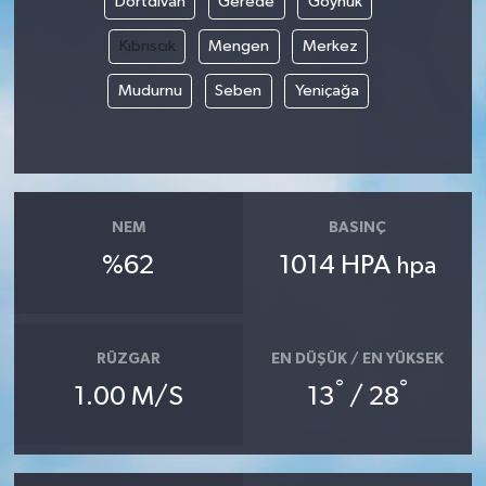
Dörtdivan
Gerede
Göynük
Kıbrıscık
Mengen
Merkez
Mudurnu
Seben
Yeniçağa
NEM
BASINÇ
%62
1014 HPA
hpa
RÜZGAR
EN DÜŞÜK / EN YÜKSEK
°
°
1.00 M/S
13
/ 28