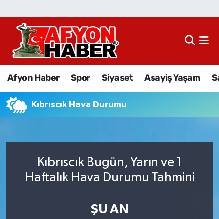
Afyon Haber
Siyaset
Afyon Haber
Spor
Siyaset
Asayiş Yaşam
S
Spor
Kıbrıscık Hava Durumu
Asayiş Yaşam
Sağlık
Kıbrıscık Bugün, Yarın ve 1
Eğitim
Haftalık Hava Durumu Tahmini
Sivil Toplum
ŞU AN
Ekonomi