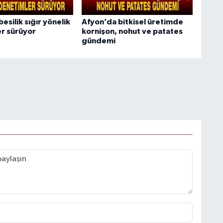
esilik sığır yönelik
Afyon’da bitkisel üretimde
r sürüyor
kornişon, nohut ve patates
gündemi