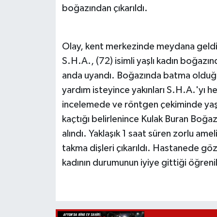
boğazından çıkarıldı.
Olay, kent merkezinde meydana geldi. 
S.H.A., (72) isimli yaşlı kadın boğazı
anda uyandı. Boğazında batma olduğun
yardım isteyince yakınları S.H.A.'yı
incelemede ve röntgen çekiminde yaşlı
kaçtığı belirlenince Kulak Buran Boğ
alındı. Yaklaşık 1 saat süren zorlu am
takma dişleri çıkarıldı. Hastanede gö
kadının durumunun iyiye gittiği öğrenil