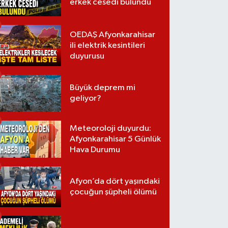
erkek cesedi bulundu
OEDAŞ Afyonkarahisar
ili elektrik kesintileri
duyurusu
Büyük deprem mi
geliyor?
Meteoroloji duyurdu:
Afyonkarahisar 5 Günlük
Hava Durumu
Afyon’da dört yaşındaki
çocuğun şüpheli ölümü