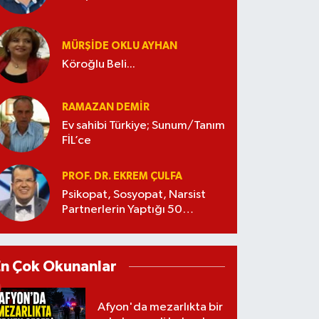
MÜRŞIDE OKLU AYHAN
Köroğlu Beli...
RAMAZAN DEMİR
Ev sahibi Türkiye; Sunum/Tanım
FİL’ce
PROF. DR. EKREM ÇULFA
Psikopat, Sosyopat, Narsist
Partnerlerin Yaptığı 50
Manipülasyon
En Çok Okunanlar
Afyon'da mezarlıkta bir