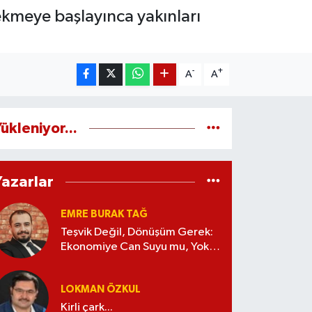
ekmeye başlayınca yakınları
-
+
A
A
ükleniyor...
Yazarlar
EMRE BURAK TAĞ
Teşvik Değil, Dönüşüm Gerek:
Ekonomiye Can Suyu mu, Yoksa
Kaynak İsrafı mı?
LOKMAN ÖZKUL
Kirli çark...