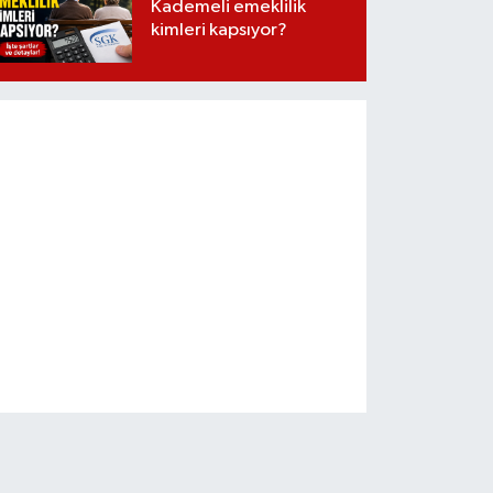
Kademeli emeklilik
kimleri kapsıyor?