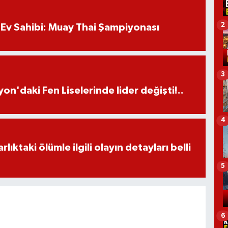
2
Ev Sahibi: Muay Thai Şampiyonası
3
on'daki Fen Liselerinde lider değişti!..
4
ıktaki ölümle ilgili olayın detayları belli
5
6