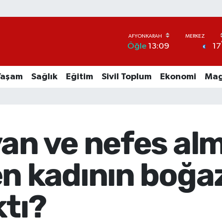
17
Öğle
13:09
Yaşam
Sağlık
Eğitim
Sivil Toplum
Ekonomi
Mag
yan ve nefes al
en kadının boğa
ktı?