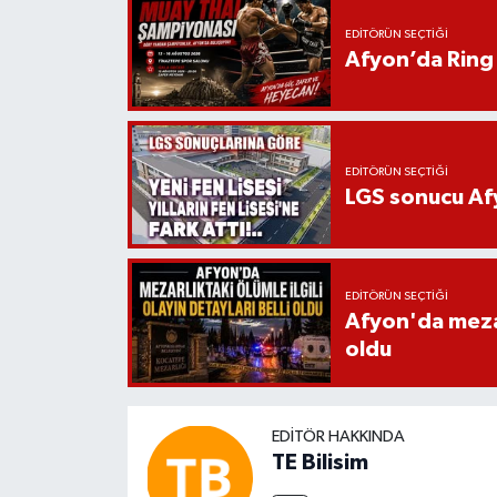
EDITÖRÜN SEÇTIĞI
Afyon’da Ring 
EDITÖRÜN SEÇTIĞI
LGS sonucu Afy
EDITÖRÜN SEÇTIĞI
Afyon'da mezarl
oldu
EDITÖR HAKKINDA
TE Bilisim