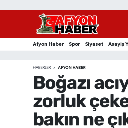
Afyon Haber
Siyaset
Afyon Haber
Spor
Siyaset
Asayiş 
Spor
Asayiş Yaşam
HABERLER
AFYON HABER
Boğazı acı
Sağlık
zorluk çek
Eğitim
Sivil Toplum
bakın ne çı
Ekonomi