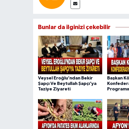
Bunlar da ilginizi çekebilir
Veysel Eroğlu’ndan Bekir
Başkan Kö
Şapçı Ve Beytullah Şapçı’ya
Konfeder
Taziye Ziyareti
Programın