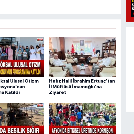
ksal Ulusal Otizm
Hafız Halil İbrahim Ertunç’tan
asyonu’nun
İl Müftüsü İmamoğlu’na
a Katıldı
Ziyaret