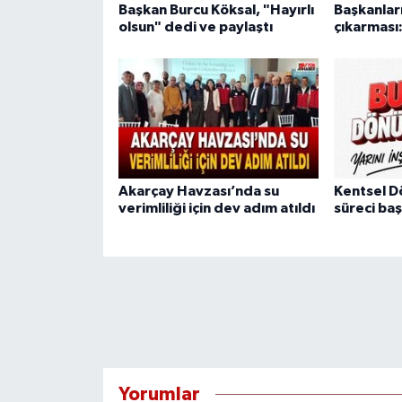
Başkan Burcu Köksal, "Hayırlı
Başkanlar
olsun" dedi ve paylaştı
çıkarması:
Akarçay Havzası’nda su
Kentsel 
verimliliği için dev adım atıldı
süreci baş
Yorumlar