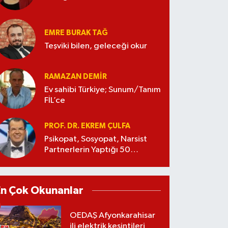
EMRE BURAK TAĞ
Teşviki bilen, geleceği okur
RAMAZAN DEMİR
Ev sahibi Türkiye; Sunum/Tanım
FİL’ce
PROF. DR. EKREM ÇULFA
Psikopat, Sosyopat, Narsist
Partnerlerin Yaptığı 50
Manipülasyon
En Çok Okunanlar
OEDAŞ Afyonkarahisar
ili elektrik kesintileri