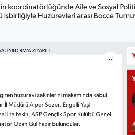
iğin koordinatörlüğünde Aile ve Sosyal Polit
 işbirliğiyle Huzurevleri arası Bocce Turn
Y
 giren huzurevi sakinlerini makamında kabul
ar İl Müdürü Alper Sezer, Engelli Yaşlı
al İnaltekin, ASP Gençlik Spor Kulübü Genel
tör Ozan Gül hazır bulundular.