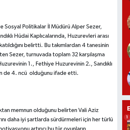
ve Sosyal Politikalar İl Müdürü Alper Sezer,
ndıklı Hüdai Kaplıcalarında, Huzurevleri arası
atıldığını belirtti. Bu takımlardan 4 tanesinin
irten Sezer, turnuvada toplam 32 karşılaşma
uzurevinin 1., Fethiye Huzurevinin 2., Sandıklı
n de 4. ncü olduğunu ifade etti.
ktan memnun olduğunu belirten Vali Aziz
1
rını daha iyi şartlarda sürdürmeleri için her türlü
otivasyonu artırıcı bu tür oyunların