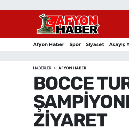
Afyon Haber
Siyaset
Afyon Haber
Spor
Siyaset
Asayiş 
Spor
Asayiş Yaşam
HABERLER
AFYON HABER
BOCCE TU
Sağlık
ŞAMPİYONL
Eğitim
Sivil Toplum
ZİYARET
Ekonomi