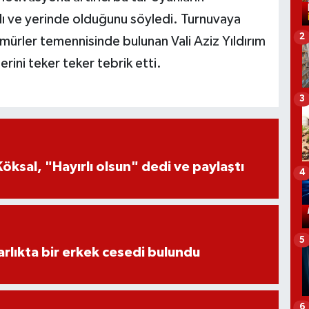
dalı ve yerinde olduğunu söyledi. Turnuvaya
2
 ömürler temennisinde bulunan Vali Aziz Yıldırım
rini teker teker tebrik etti.
3
öksal, "Hayırlı olsun" dedi ve paylaştı
4
5
lıkta bir erkek cesedi bulundu
6