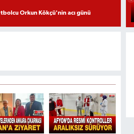
futbolcu Orkun Kökçü'nin acı günü