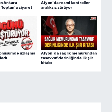
ın Ankara
Afyon’da resmi kontroller
 Toptan’a ziyaret
aralıksız sürüyor
Dönüşümde uzlaşma
Afyon'da sağlık memurundan
ladı
tasavvuf derinliğinde ilk şiir
kitabı