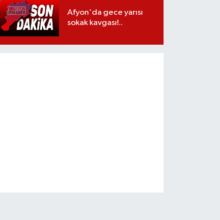
Afyon'da gece yarısı
sokak kavgası!..