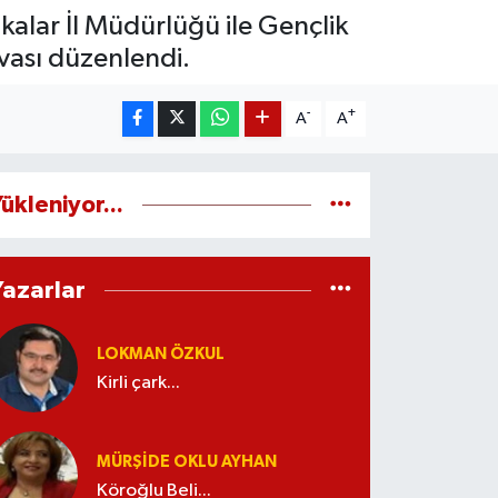
ikalar İl Müdürlüğü ile Gençlik
uvası düzenlendi.
-
+
A
A
ükleniyor...
Yazarlar
LOKMAN ÖZKUL
Kirli çark...
MÜRŞIDE OKLU AYHAN
Köroğlu Beli...