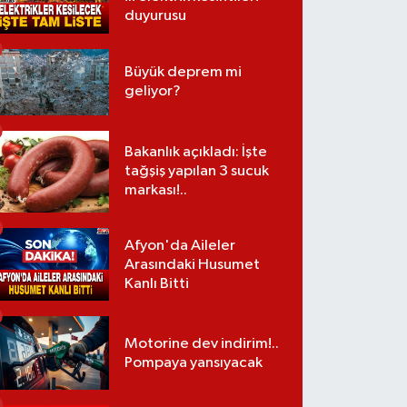
duyurusu
Büyük deprem mi
geliyor?
Bakanlık açıkladı: İşte
tağşiş yapılan 3 sucuk
markası!..
Afyon'da Aileler
Arasındaki Husumet
Kanlı Bitti
Motorine dev indirim!..
Pompaya yansıyacak