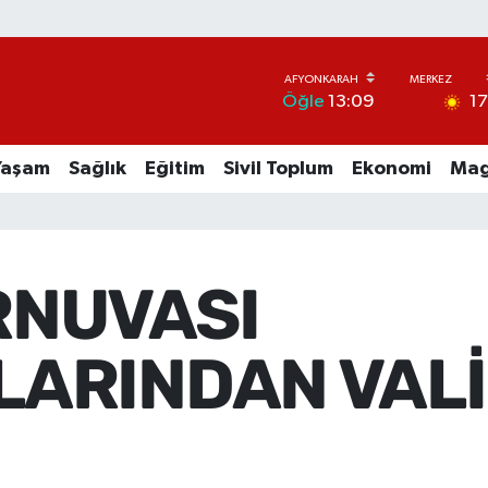
1
Öğle
13:09
Yaşam
Sağlık
Eğitim
Sivil Toplum
Ekonomi
Mag
RNUVASI
ARINDAN VALİ 