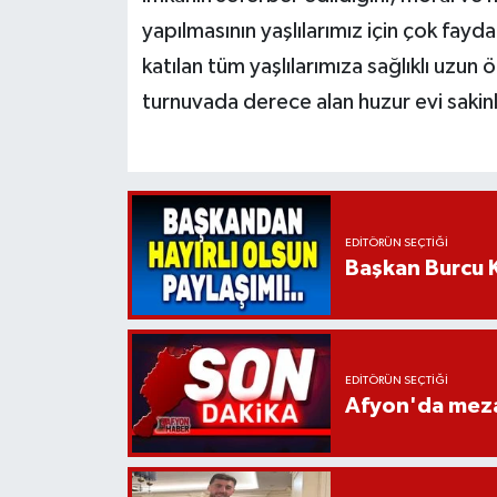
yapılmasının yaşlılarımız için çok fay
katılan tüm yaşlılarımıza sağlıklı uzun
turnuvada derece alan huzur evi sakinle
EDITÖRÜN SEÇTIĞI
Başkan Burcu K
EDITÖRÜN SEÇTIĞI
Afyon'da mezar