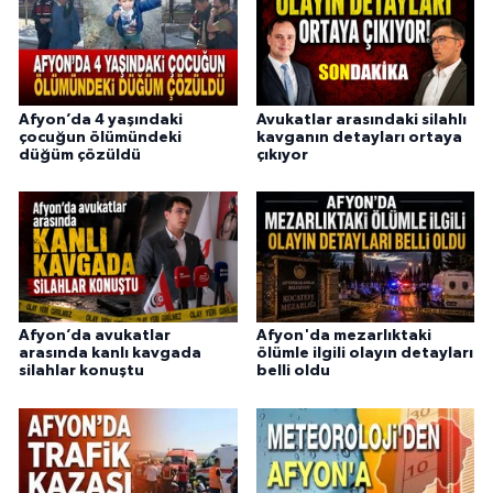
Afyon’da 4 yaşındaki
Avukatlar arasındaki silahlı
çocuğun ölümündeki
kavganın detayları ortaya
düğüm çözüldü
çıkıyor
Afyon’da avukatlar
Afyon'da mezarlıktaki
arasında kanlı kavgada
ölümle ilgili olayın detayları
silahlar konuştu
belli oldu