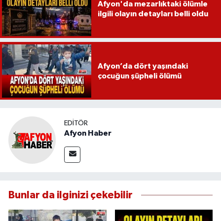
Afyon'da mezarlıktaki ölümle
ilgili olayın detayları belli oldu
Afyon’da dört yaşındaki
çocuğun şüpheli ölümü
EDITÖR
Afyon Haber
Bunlar da ilginizi çekebilir