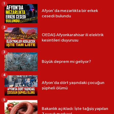
1
Afyon'da mezarlıkta bir erkek
cesedi bulundu
2
OEDAŞ Afyonkarahisar ili elektrik
kesintileri duyurusu
3
Büyük deprem mi geliyor?
4
Afyon’da dört yaşındaki çocuğun
şüpheli ölümü
5
Bakanlık açıkladı: İşte tağşiş yapılan