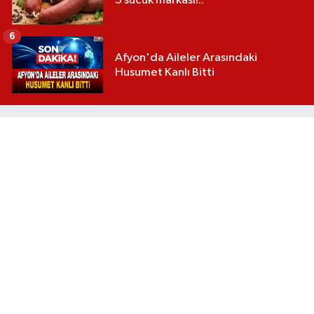
3 sucuk markası!..
6
Afyon'da Aileler Arasındaki
Husumet Kanlı Bitti