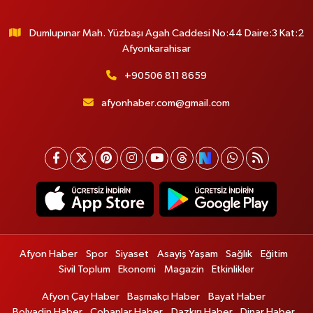
Dumlupınar Mah. Yüzbaşı Agah Caddesi No:44 Daire:3 Kat:2
Afyonkarahisar
+90506 811 8659
afyonhaber.com@gmail.com
Afyon Haber
Spor
Siyaset
Asayiş Yaşam
Sağlık
Eğitim
Sivil Toplum
Ekonomi
Magazin
Etkinlikler
Afyon Çay Haber
Başmakçı Haber
Bayat Haber
Bolvadin Haber
Çobanlar Haber
Dazkırı Haber
Dinar Haber