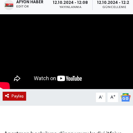
AFYON HABER
12.10.2024 - 12:08
12.10.2024 - 12:23
EDITÖR
YAYINLANMA
GÜNCELLEME
Magazin
Etkinlikler
Paylaş
-
+
A
A