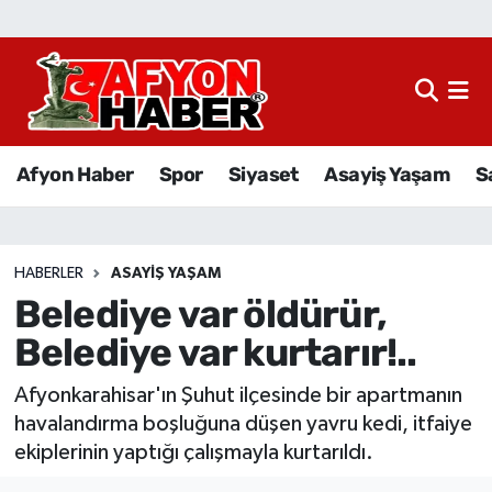
Afyon Haber
Siyaset
Afyon Haber
Spor
Siyaset
Asayiş Yaşam
S
Spor
Asayiş Yaşam
HABERLER
ASAYIŞ YAŞAM
Belediye var öldürür,
Sağlık
Belediye var kurtarır!..
Eğitim
Afyonkarahisar'ın Şuhut ilçesinde bir apartmanın
Sivil Toplum
havalandırma boşluğuna düşen yavru kedi, itfaiye
ekiplerinin yaptığı çalışmayla kurtarıldı.
Ekonomi