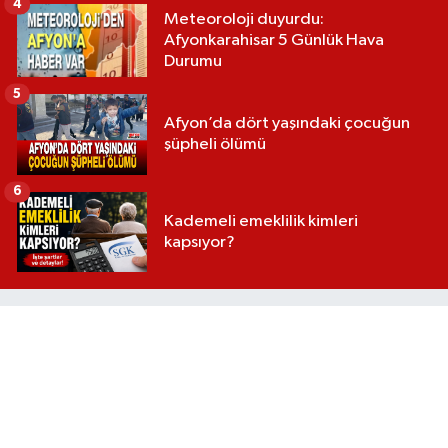
4
Meteoroloji duyurdu:
Afyonkarahisar 5 Günlük Hava
Durumu
5
Afyon’da dört yaşındaki çocuğun
şüpheli ölümü
6
Kademeli emeklilik kimleri
kapsıyor?