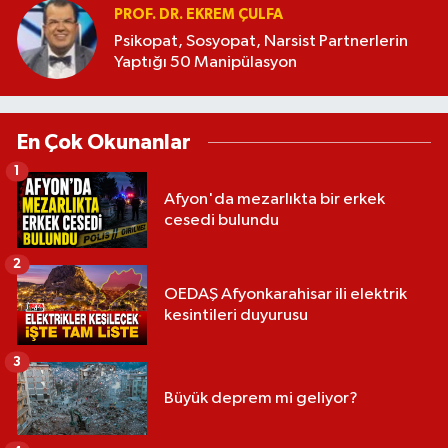
PROF. DR. EKREM ÇULFA
Psikopat, Sosyopat, Narsist Partnerlerin
Yaptığı 50 Manipülasyon
En Çok Okunanlar
1
Afyon'da mezarlıkta bir erkek
cesedi bulundu
2
OEDAŞ Afyonkarahisar ili elektrik
kesintileri duyurusu
3
Büyük deprem mi geliyor?