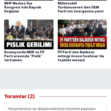
MHP Merkez İlçe
Milletvekili
Kongresi'nde Bayrak
Yurdunuseven’den DEM
Değişimi
Parti’nin önergesine yanıt
Komisyonda MHP ve İYİ
İYİ Parti’den Balıkesir
Parti arasında "Pislik"
mitingi öncesi İscehisar’da
tartışması
teşkilat mesaisi
Yorumlar (2)