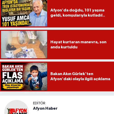
Afyon'da doğdu, 101 yaşına
geldi, komşularıyla kutladı!..
Hayat kurtaran manevra, son
anda kurtuldu
Bakan Akın Gürlek'ten
Afyon'daki olayla ilgili açıklama
EDITÖR
Afyon Haber