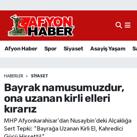
Afyon Haber
Siyaset
Afyon Haber
Spor
Siyaset
Asayiş Yaşam
S
Spor
Asayiş Yaşam
HABERLER
SIYASET
Bayrak namusumuzdur,
Sağlık
ona uzanan kirli elleri
Eğitim
kırarız
Sivil Toplum
MHP Afyonkarahisar’dan Nusaybin’deki Alçaklığa
Sert Tepki: "Bayrağa Uzanan Kirli El, Kahredici
Ekonomi
Gücü Hissetti!"