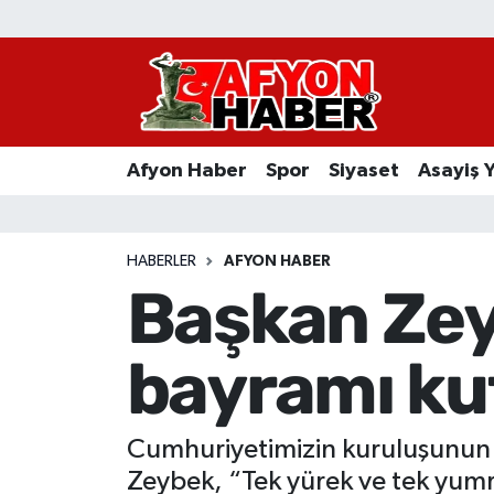
Afyon Haber
Siyaset
Afyon Haber
Spor
Siyaset
Asayiş 
Spor
Asayiş Yaşam
HABERLER
AFYON HABER
Başkan Zey
Sağlık
bayramı ku
Eğitim
Sivil Toplum
Cumhuriyetimizin kuruluşunun 
Ekonomi
Zeybek, “Tek yürek ve tek yumru