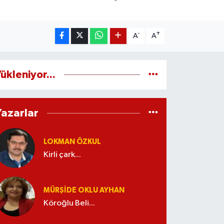
-
+
A
A
ükleniyor...
Yazarlar
LOKMAN ÖZKUL
Kirli çark...
MÜRŞIDE OKLU AYHAN
Köroğlu Beli...