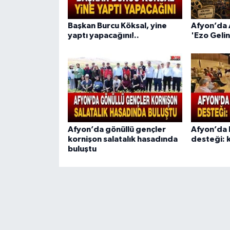
Başkan Burcu Köksal, yine
Afyon’da 
yaptı yapacağını!..
'Ezo Gelin
Afyon’da gönüllü gençler
Afyon’da 
kornişon salatalık hasadında
desteği: k
buluştu