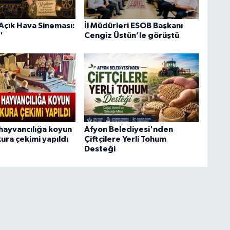
Açık Hava Sineması:
İl Müdürleri ESOB Başkanı
'
Cengiz Üstün’le görüştü
hayvancılığa koyun
Afyon Belediyesi'nden
ura çekimi yapıldı
Çiftçilere Yerli Tohum
Desteği