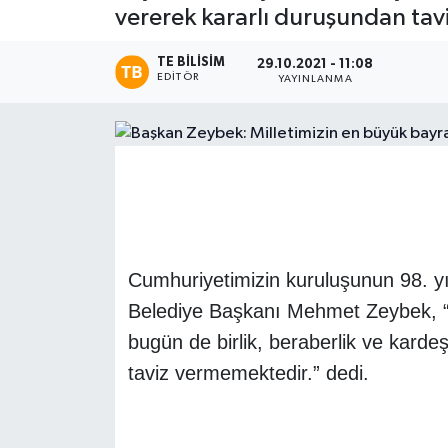
vererek kararlı duruşundan tav
Magazin
TE BILISIM
29.10.2021 - 11:08
EDITÖR
YAYINLANMA
Etkinlikler
Cumhuriyetimizin kuruluşunun 98. yı
Belediye Başkanı Mehmet Zeybek, “T
bugün de birlik, beraberlik ve karde
taviz vermemektedir.” dedi.