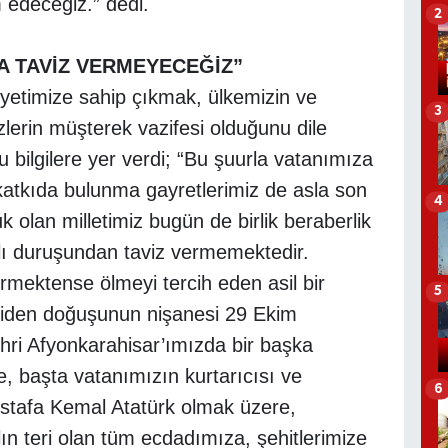
 edeceğiz.” dedi.
2
 TAVİZ VERMEYECEĞİZ”
iyetimize sahip çıkmak, ülkemizin ve
3
izlerin müşterek vazifesi olduğunu dile
bilgilere yer verdi; “Bu şuurla vatanımıza
katkıda bulunma gayretlerimiz de asla son
4
 olan milletimiz bugün de birlik beraberlik
rlı duruşundan taviz vermemektedir.
rmektense ölmeyi tercih eden asil bir
5
yeniden doğuşunun nişanesi 29 Ekim
ri Afyonkarahisar’ımızda bir başka
, başta vatanımızın kurtarıcısı ve
6
stafa Kemal Atatürk olmak üzere,
ın teri olan tüm ecdadımıza, şehitlerimize