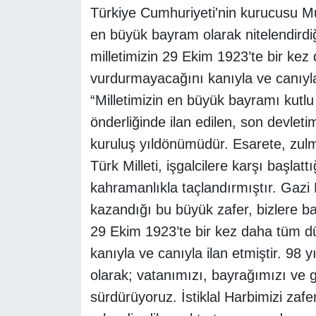
Türkiye Cumhuriyeti'nin kurucusu M
en büyük bayram olarak nitelendirdi
milletimizin 29 Ekim 1923’te bir ke
vurdurmayacağını kanıyla ve canıyla 
“Milletimizin en büyük bayramı kutl
önderliğinde ilan edilen, son devlet
kuruluş yıldönümüdür. Esarete, zul
Türk Milleti, işgalcilere karşı başla
kahramanlıkla taçlandırmıştır. Gaz
kazandığı bu büyük zafer, bizlere bağ
29 Ekim 1923’te bir kez daha tüm 
kanıyla ve canıyla ilan etmiştir. 98 y
olarak; vatanımızı, bayrağımızı ve 
sürdürüyoruz. İstiklal Harbimizi zaf