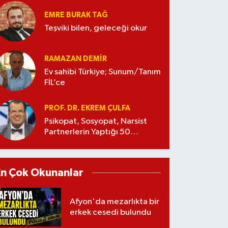
EMRE BURAK TAĞ
Teşviki bilen, geleceği okur
RAMAZAN DEMİR
Ev sahibi Türkiye; Sunum/Tanım
FİL’ce
PROF. DR. EKREM ÇULFA
Psikopat, Sosyopat, Narsist
Partnerlerin Yaptığı 50
Manipülasyon
En Çok Okunanlar
Afyon'da mezarlıkta bir
erkek cesedi bulundu