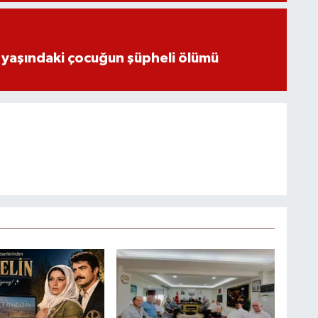
 yaşındaki çocuğun şüpheli ölümü