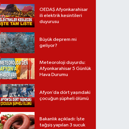
OEDAŞ Afyonkarahisar
ili elektrik kesintileri
duyurusu
Büyük deprem mi
geliyor?
Meteoroloji duyurdu:
Afyonkarahisar 5 Günlük
Hava Durumu
Afyon’da dört yaşındaki
çocuğun şüpheli ölümü
Bakanlık açıkladı: İşte
tağşiş yapılan 3 sucuk