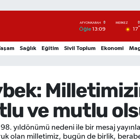
17
Öğle
13:09
Yaşam
Sağlık
Eğitim
Sivil Toplum
Ekonomi
Mag
bek: Milletimiz
tlu ve mutlu ol
98. yıldönümü nedeni ile bir mesaj yayın
k olan milletimiz, bugün de birlik, beraber