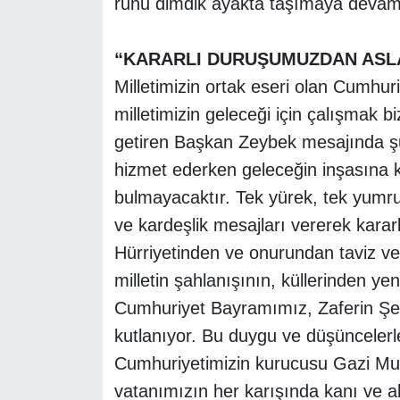
ruhu dimdik ayakta taşımaya devam
“KARARLI DURUŞUMUZDAN ASLA
Milletimizin ortak eseri olan Cumhur
milletimizin geleceği için çalışmak b
getiren Başkan Zeybek mesajında şu 
hizmet ederken geleceğin inşasına 
bulmayacaktır. Tek yürek, tek yumruk
ve kardeşlik mesajları vererek kara
Hürriyetinden ve onurundan taviz ve
milletin şahlanışının, küllerinden 
Cumhuriyet Bayramımız, Zaferin Şeh
kutlanıyor. Bu duygu ve düşüncelerle
Cumhuriyetimizin kurucusu Gazi Mu
vatanımızın her karışında kanı ve al