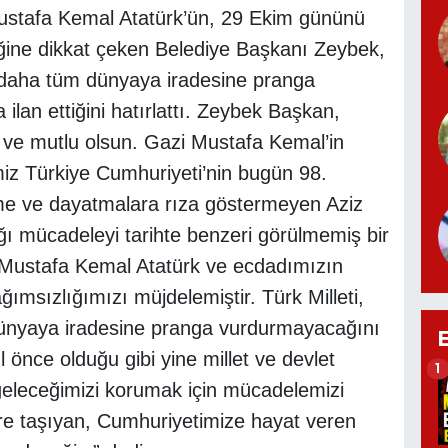
ustafa Kemal Atatürk’ün, 29 Ekim gününü
ğine dikkat çeken Belediye Başkanı Zeybek,
z daha tüm dünyaya iradesine pranga
ilan ettiğini hatırlattı. Zeybek Başkan,
u ve mutlu olsun. Gazi Mustafa Kemal’in
imiz Türkiye Cumhuriyeti’nin bugün 98.
me ve dayatmalara rıza göstermeyen Aziz
ttığı mücadeleyi tarihte benzeri görülmemiş bir
i Mustafa Kemal Atatürk ve ecdadımızın
ımsızlığımızı müjdelemiştir. Türk Milleti,
dünyaya iradesine pranga vurdurmayacağını
ıl önce olduğu gibi yine millet ve devlet
1
geleceğimizi korumak için mücadelemizi
ere taşıyan, Cumhuriyetimize hayat veren