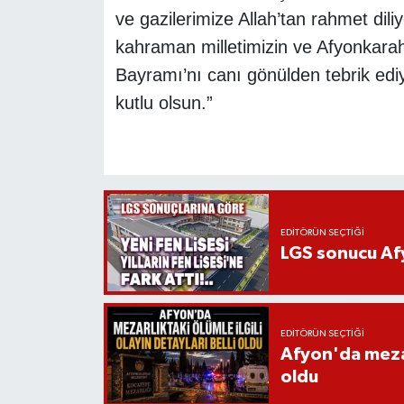
ve gazilerimize Allah’tan rahmet di
kahraman milletimizin ve Afyonkarah
Bayramı’nı canı gönülden tebrik e
kutlu olsun.”
EDITÖRÜN SEÇTIĞI
LGS sonucu Afy
EDITÖRÜN SEÇTIĞI
Afyon'da mezarl
oldu