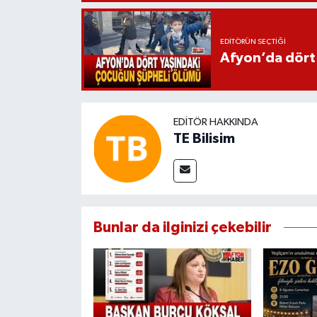
EDITÖRÜN SEÇTIĞI
Afyon’da dört
EDITÖR HAKKINDA
TE Bilisim
Bunlar da ilginizi çekebilir