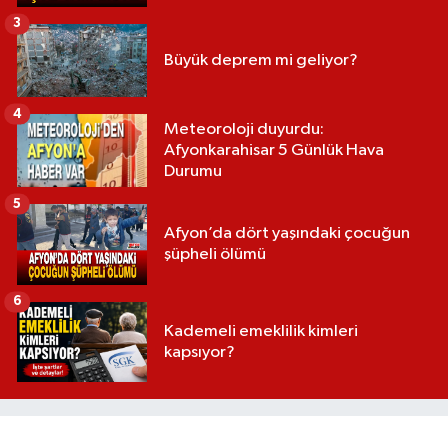
3
Büyük deprem mi geliyor?
4
Meteoroloji duyurdu:
Afyonkarahisar 5 Günlük Hava
Durumu
5
Afyon’da dört yaşındaki çocuğun
şüpheli ölümü
6
Kademeli emeklilik kimleri
kapsıyor?