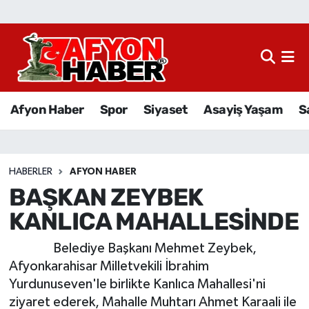
Afyon Haber
Siyaset
Afyon Haber
Spor
Siyaset
Asayiş Yaşam
S
Spor
Asayiş Yaşam
HABERLER
AFYON HABER
BAŞKAN ZEYBEK
Sağlık
KANLICA MAHALLESİNDE
Eğitim
Belediye Başkanı Mehmet Zeybek,
Sivil Toplum
Afyonkarahisar Milletvekili İbrahim
Yurdunuseven'le birlikte Kanlıca Mahallesi'ni
Ekonomi
ziyaret ederek, Mahalle Muhtarı Ahmet Karaali ile