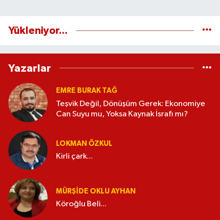
Yükleniyor...
Yazarlar
EMRE BURAK TAĞ
Teşvik Değil, Dönüşüm Gerek: Ekonomiye
Can Suyu mu, Yoksa Kaynak İsrafı mı?
LOKMAN ÖZKUL
Kirli çark...
MÜRŞIDE OKLU AYHAN
Köroğlu Beli...