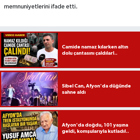
memnuniyetlerini ifade etti.
Camide namaz kılarken altın
dolu çantasını çaldılar!..
Sibel Can, Afyon'da düğünde
sahne aldı
Afyon'da doğdu, 101 yaşına
geldi, komşularıyla kutladı!..