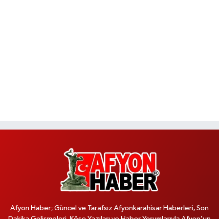
Afyon Haber; Güncel ve Tarafsız Afyonkarahisar Haberleri, Son
Dakika Gelişmeleri, Köşe Yazıları ve Haber Yorumlarıyla Afyon'un