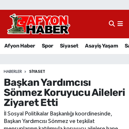
Afyon Haber
Siyaset
Afyon Haber
Spor
Siyaset
Asayiş Yaşam
S
Spor
Asayiş Yaşam
HABERLER
SIYASET
Başkan Yardımcısı
Sağlık
Sönmez Koruyucu Aileleri
Eğitim
Ziyaret Etti
Sivil Toplum
İl Sosyal Politikalar Başkanlığı koordinesinde,
Başkan Yardımcısı Sönmez ve teşkilat
Ekonomi
mensuplarının katılımıyla koruyucu ailelere hane