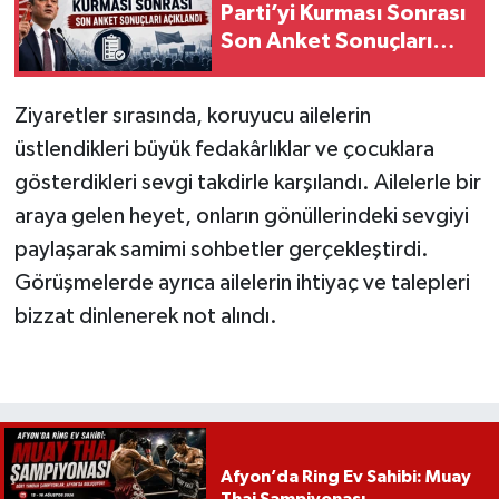
Parti’yi Kurması Sonrası
Son Anket Sonuçları
Açıklandı
Ziyaretler sırasında, koruyucu ailelerin
üstlendikleri büyük fedakârlıklar ve çocuklara
gösterdikleri sevgi takdirle karşılandı. Ailelerle bir
araya gelen heyet, onların gönüllerindeki sevgiyi
paylaşarak samimi sohbetler gerçekleştirdi.
Görüşmelerde ayrıca ailelerin ihtiyaç ve talepleri
bizzat dinlenerek not alındı.
Afyon’da Ring Ev Sahibi: Muay
Thai Şampiyonası