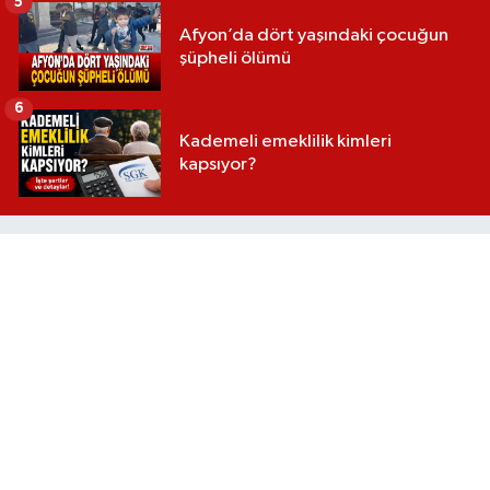
5
Afyon’da dört yaşındaki çocuğun
şüpheli ölümü
6
Kademeli emeklilik kimleri
kapsıyor?