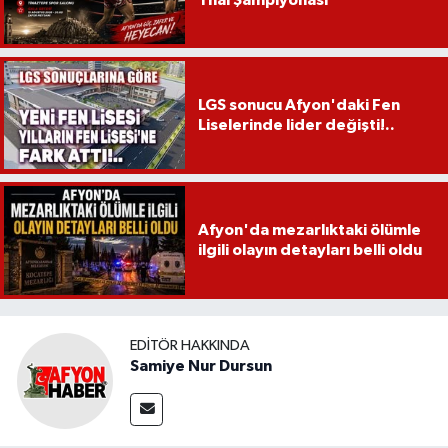
LGS sonucu Afyon'daki Fen
Liselerinde lider değişti!..
Afyon'da mezarlıktaki ölümle
ilgili olayın detayları belli oldu
EDITÖR HAKKINDA
Samiye Nur Dursun