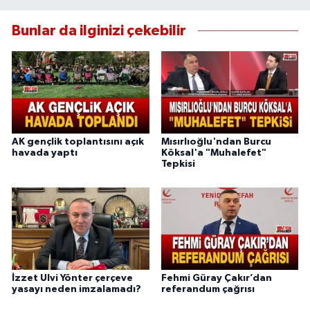
Bunlar da ilginizi çekebilir
AK gençlik toplantısını açık
Mısırlıoğlu'ndan Burcu
havada yaptı
Köksal'a "Muhalefet"
Tepkisi
İzzet Ulvi Yönter çerçeve
Fehmi Güray Çakır’dan
yasayı neden imzalamadı?
referandum çağrısı