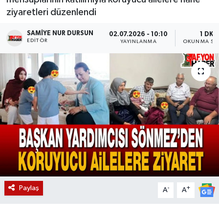
ziyaretleri düzenlendi
Magazin
SAMIYE NUR DURSUN
02.07.2026 - 10:10
1 DK
EDITÖR
Etkinlikler
YAYINLANMA
OKUNMA SÜ
Paylaş
-
+
A
A