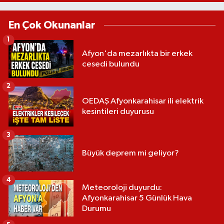
En Çok Okunanlar
1
Afyon'da mezarlıkta bir erkek
cesedi bulundu
2
OEDAŞ Afyonkarahisar ili elektrik
kesintileri duyurusu
3
Büyük deprem mi geliyor?
4
Meteoroloji duyurdu:
Afyonkarahisar 5 Günlük Hava
Durumu