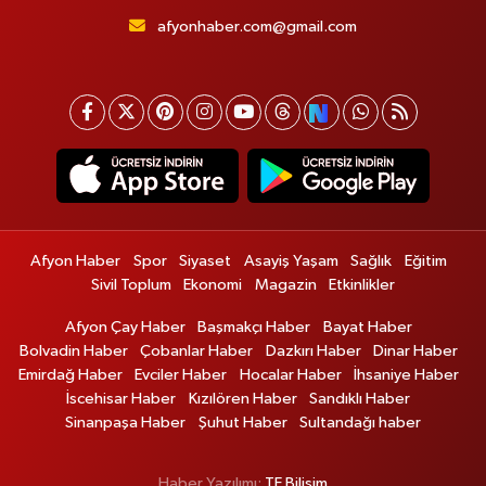
afyonhaber.com@gmail.com
Afyon Haber
Spor
Siyaset
Asayiş Yaşam
Sağlık
Eğitim
Sivil Toplum
Ekonomi
Magazin
Etkinlikler
Afyon Çay Haber
Başmakçı Haber
Bayat Haber
Bolvadin Haber
Çobanlar Haber
Dazkırı Haber
Dinar Haber
Emirdağ Haber
Evciler Haber
Hocalar Haber
İhsaniye Haber
İscehisar Haber
Kızılören Haber
Sandıklı Haber
Sinanpaşa Haber
Şuhut Haber
Sultandağı haber
Haber Yazılımı:
TE Bilişim