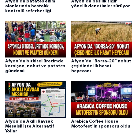
Afyon’da patates ekim
Afyon’da besilik sığır
alanlarında hastalık
yönelik denetimler sürüyor
kontrolü seferberliği
Afyon’da bitkisel üretimde
Afyon’da "Borsa-20" nohut
kornişon, nohut ve patates
çeşidinde ilk hasat
gündemi
heyecanı
Afyon’da Akıllı Kavşak
Arabica Coffee House
Mesaisi! İşte Alternatif
Motofest’in sponsoru oldu
Yollar