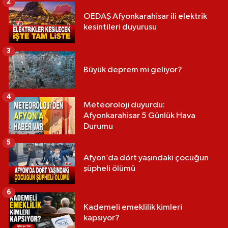
2
OEDAŞ Afyonkarahisar ili elektrik
kesintileri duyurusu
3
Büyük deprem mi geliyor?
4
Meteoroloji duyurdu:
Afyonkarahisar 5 Günlük Hava
Durumu
5
Afyon’da dört yaşındaki çocuğun
şüpheli ölümü
6
Kademeli emeklilik kimleri
kapsıyor?