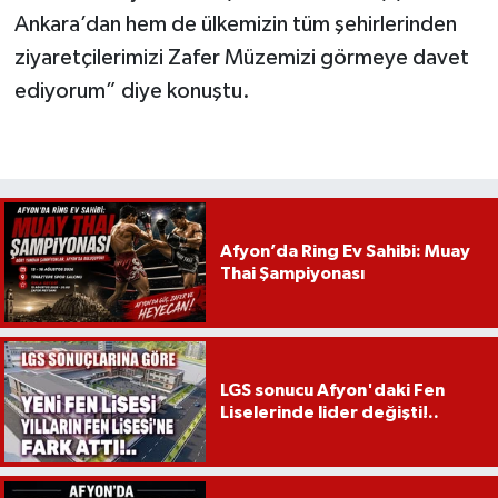
Ankara’dan hem de ülkemizin tüm şehirlerinden
ziyaretçilerimizi Zafer Müzemizi görmeye davet
ediyorum” diye konuştu.
Afyon’da Ring Ev Sahibi: Muay
Thai Şampiyonası
LGS sonucu Afyon'daki Fen
Liselerinde lider değişti!..