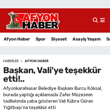
Afyon Haber
Siyaset
Afyon Haber
Spor
Siyaset
Asayiş Yaşam
S
Spor
Asayiş Yaşam
HABERLER
AFYON HABER
Başkan, Vali'ye teşekkür
Sağlık
etti!..
Eğitim
Afyonkarahiasar Belediye Başkanı Burcu Köksal,
Sivil Toplum
burada yaptığı açıklamada Zafer Müzesinin
tadilatında çaba gösteren Vali Kübra Güran
Ekonomi
Yiğitbaşı'na teşekkür etti