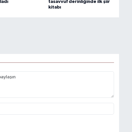
ladı
tasavvuf derinliğinde ilk şiir
kitabı