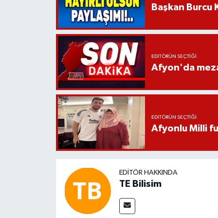
Başkan Burcu K
EDITÖRÜN SEÇTIĞI
Afyon'da mezar
EDITÖRÜN SEÇTIĞI
Afyonlu Milli 
EDITÖR HAKKINDA
TE Bilisim