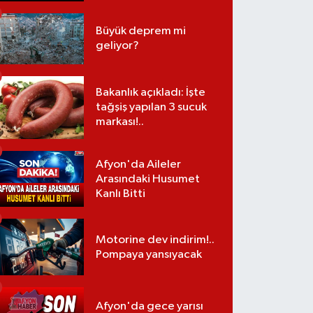
Büyük deprem mi
geliyor?
Bakanlık açıkladı: İşte
tağşiş yapılan 3 sucuk
markası!..
Afyon'da Aileler
Arasındaki Husumet
Kanlı Bitti
Motorine dev indirim!..
Pompaya yansıyacak
Afyon'da gece yarısı