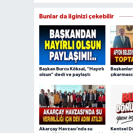
Bunlar da ilginizi çekebilir
Başkan Burcu Köksal, "Hayırlı
Başkanlar
olsun" dedi ve paylaştı
çıkarması:
Akarçay Havzası’nda su
Kentsel 