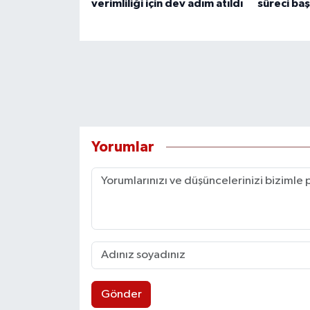
verimliliği için dev adım atıldı
süreci baş
Yorumlar
Gönder