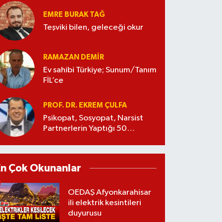
EMRE BURAK TAĞ
Teşviki bilen, geleceği okur
RAMAZAN DEMİR
Ev sahibi Türkiye; Sunum/Tanım
FİL’ce
PROF. DR. EKREM ÇULFA
Psikopat, Sosyopat, Narsist
Partnerlerin Yaptığı 50
Manipülasyon
En Çok Okunanlar
OEDAŞ Afyonkarahisar
ili elektrik kesintileri
duyurusu