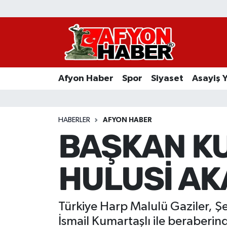
Afyon Haber
Siyaset
Afyon Haber
Spor
Siyaset
Asayiş 
Spor
Asayiş Yaşam
HABERLER
AFYON HABER
BAŞKAN K
Sağlık
HULUSİ AKA
Eğitim
Sivil Toplum
Türkiye Harp Malulü Gaziler, Ş
Ekonomi
İsmail Kumartaşlı ile beraberind