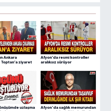
ın Ankara
Afyon’da resmi kontroller
 Toptan’a ziyaret
aralıksız sürüyor
Dönüşümde uzlaşma
Afyon'da sağlık memurundan