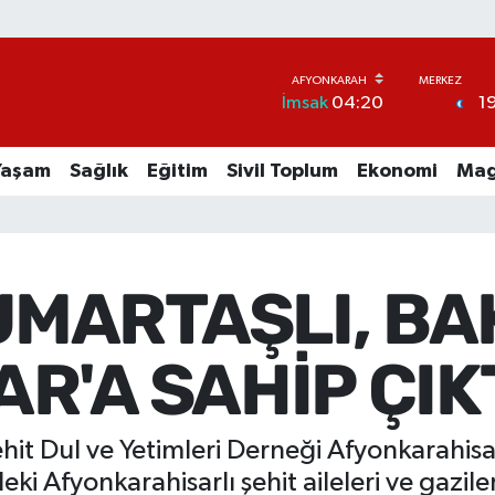
1
İmsak
04:20
Yaşam
Sağlık
Eğitim
Sivil Toplum
Ekonomi
Mag
UMARTAŞLI, BA
R'A SAHİP ÇIK
ehit Dul ve Yetimleri Derneği Afyonkarahis
eki Afyonkarahisarlı şehit aileleri ve gazi