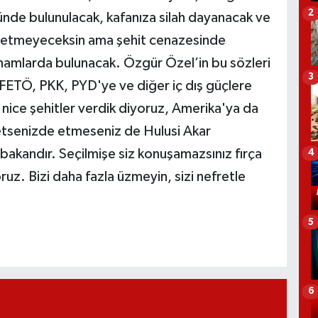
2
de bulunulacak, kafanıza silah dayanacak ve
t etmeyeceksin ama şehit cenazesinde
ithamlarda bulunacak. Özgür Özel’in bu sözleri
3
 FETÖ, PKK, PYD'ye ve diğer iç dış güçlere
ice şehitler verdik diyoruz, Amerika'ya da
etsenizde etmeseniz de Hulusi Akar
kandır. Seçilmişe siz konuşamazsınız fırça
4
z. Bizi daha fazla üzmeyin, sizi nefretle
5
6