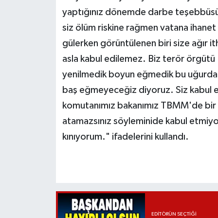
yaptığınız dönemde darbe teşebbüsün
siz ölüm riskine rağmen vatana ihane
gülerken görüntülenen biri size ağır 
asla kabul edilemez. Biz terör örgütü
yenilmedik boyun eğmedik bu uğurda n
baş eğmeyeceğiz diyoruz. Siz kabul 
komutanımız bakanımız TBMM'de bir ba
atamazsınız söyleminide kabul etmiyoru
kınıyorum." ifadelerini kullandı.
EDITÖRÜN SEÇTIĞI