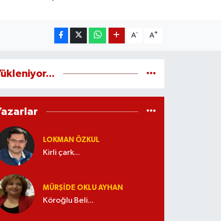
-
+
A
A
ükleniyor...
Yazarlar
LOKMAN ÖZKUL
Kirli çark...
MÜRŞIDE OKLU AYHAN
Köroğlu Beli...