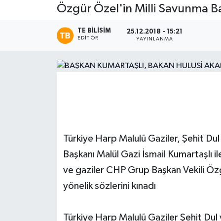
Özgür Özel'in Milli Savunma Bak
Magazin
TE BILISIM
25.12.2018 - 15:21
EDITÖR
YAYINLANMA
Etkinlikler
Türkiye Harp Malulü Gaziler, Şehit Du
Başkanı Malül Gazi İsmail Kumartaşlı il
ve gaziler CHP Grup Başkan Vekili Özg
yönelik sözlerini kınadı
Türkiye Harp Malulü Gaziler Şehit Dul