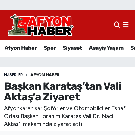
Afyon Haber
Siyaset
Afyon Haber
Spor
Siyaset
Asayiş Yaşam
S
Spor
Asayiş Yaşam
HABERLER
AFYON HABER
Başkan Karataş’tan Vali
Sağlık
Aktaş’a Ziyaret
Eğitim
Afyonkarahisar Şoförler ve Otomobilciler Esnaf
Sivil Toplum
Odası Başkanı İbrahim Karataş Vali Dr. Naci
Aktaş’ı makamında ziyaret etti.
Ekonomi