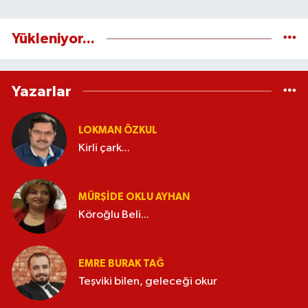
Yükleniyor...
Yazarlar
LOKMAN ÖZKUL
Kirli çark...
MÜRŞIDE OKLU AYHAN
Köroğlu Beli...
EMRE BURAK TAĞ
Teşviki bilen, geleceği okur