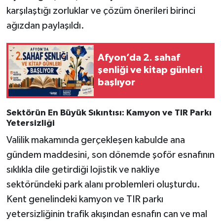
karşılaştığı zorluklar ve çözüm önerileri birinci
ağızdan paylaşıldı.
Afyon’da 2. sahaf
şenliği ve kitap günleri
başlıyor
Sektörün En Büyük Sıkıntısı: Kamyon ve TIR Parkı
Yetersizliği
Valilik makamında gerçekleşen kabulde ana
gündem maddesini, son dönemde şoför esnafının
sıklıkla dile getirdiği lojistik ve nakliye
sektöründeki park alanı problemleri oluşturdu.
Kent genelindeki kamyon ve TIR parkı
yetersizliğinin trafik akışından esnafın can ve mal