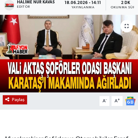
HALIME NUR KAVAS
18.06.2026 - 14:11
2 DK
EDITÖR
YAYINLANMA
OKUNMA SÜRE
Magazin
Etkinlikler
Paylaş
-
+
A
A