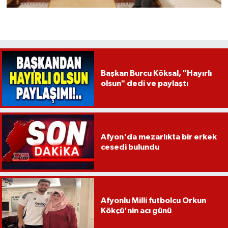
Başkan Burcu Köksal, "Hayırlı
olsun" dedi ve paylaştı
Afyon'da mezarlıkta bir erkek
cesedi bulundu
Afyonlu Milli futbolcu Orkun
Kökçü'nin acı günü