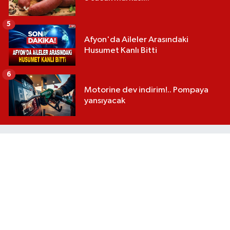
5
Afyon'da Aileler Arasındaki
Husumet Kanlı Bitti
6
Motorine dev indirim!.. Pompaya
yansıyacak