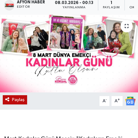
AFYON HABER
08.03.2026 - 00:13
1
EDITÖR
YAYINLANMA
PAYLAŞIM
OKU
Magazin
Etkinlikler
Paylaş
-
+
A
A