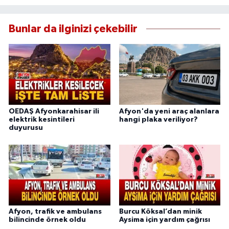
Bunlar da ilginizi çekebilir
OEDAŞ Afyonkarahisar ili
Afyon'da yeni araç alanlara
elektrik kesintileri
hangi plaka veriliyor?
duyurusu
Afyon, trafik ve ambulans
Burcu Köksal’dan minik
bilincinde örnek oldu
Aysima için yardım çağrısı