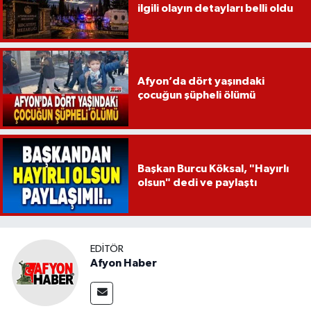
ilgili olayın detayları belli oldu
Afyon’da dört yaşındaki
çocuğun şüpheli ölümü
Başkan Burcu Köksal, "Hayırlı
olsun" dedi ve paylaştı
EDITÖR
Afyon Haber