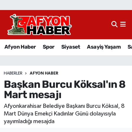
Afyon Haber
Siyaset
Afyon Haber
Spor
Siyaset
Asayiş Yaşam
S
Spor
Asayiş Yaşam
HABERLER
AFYON HABER
Başkan Burcu Köksal'ın 8
Sağlık
Mart mesajı
Eğitim
Afyonkarahisar Belediye Başkanı Burcu Köksal, 8
Sivil Toplum
Mart Dünya Emekçi Kadınlar Günü dolayısıyla
yayımladığı mesajda
Ekonomi