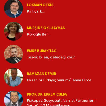
LOKMAN ÖZKUL
Kirli çark...
MÜRŞIDE OKLU AYHAN
Köroğlu Beli...
EMRE BURAK TAĞ
Teşviki bilen, geleceği okur
RAMAZAN DEMİR
Ev sahibi Türkiye; Sunum/Tanım FİL’ce
PROF. DR. EKREM ÇULFA
Psikopat, Sosyopat, Narsist Partnerlerin
Yaptığı 50 Manipülasyon