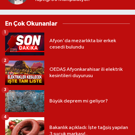
En Çok Okunanlar
1
Afyon'da mezarlıkta bir erkek
cesedi bulundu
2
OEDAŞ Afyonkarahisar ili elektrik
kesintileri duyurusu
3
Büyük deprem mi geliyor?
4
Bakanlık açıkladı: İşte tağşiş yapılan
3 sucuk markası!..