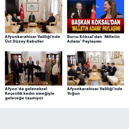
Afyonkarahisar Valiliği’nde
Burcu Köksal’dan 'Milletin
Üst Düzey Kabuller
Adamı' Paylaşımı
Afyon’da geleneksel
Afyonkarahisar Valiliği’nde
Keçecilik kadın emeğiyle
Yoğun
geleceğe taşınıyor