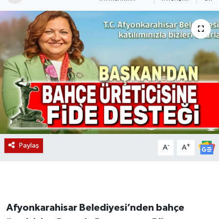
Magazin
Etkinlikler
Paylaş
-
+
A
A
Afyonkarahisar Belediyesi’nden bahçe