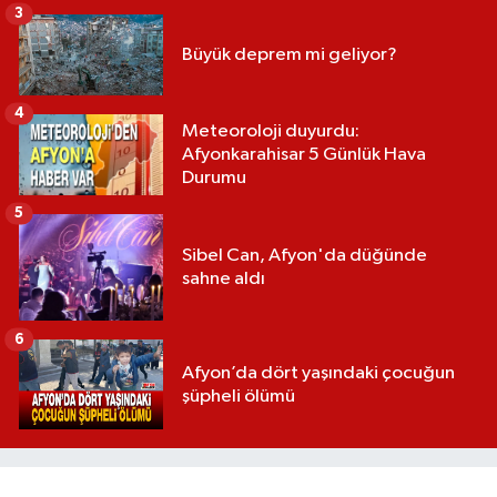
3
Büyük deprem mi geliyor?
4
Meteoroloji duyurdu:
Afyonkarahisar 5 Günlük Hava
Durumu
5
Sibel Can, Afyon'da düğünde
sahne aldı
6
Afyon’da dört yaşındaki çocuğun
şüpheli ölümü