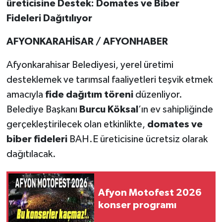
üreticisine Destek: Domates ve Biber
Fideleri Dağıtılıyor
AFYONKARAHİSAR / AFYONHABER
Afyonkarahisar Belediyesi, yerel üretimi
desteklemek ve tarımsal faaliyetleri teşvik etmek
amacıyla
fide dağıtım töreni
düzenliyor.
Belediye Başkanı
Burcu Köksal
’ın ev sahipliğinde
gerçekleştirilecek olan etkinlikte,
domates ve
biber fideleri
BAH.E üreticisine ücretsiz olarak
dağıtılacak.
Afyon Motofest 2026
konser programı