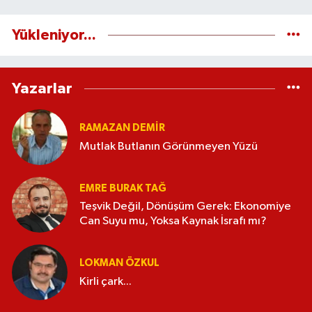
Yükleniyor...
Yazarlar
RAMAZAN DEMİR
Mutlak Butlanın Görünmeyen Yüzü
EMRE BURAK TAĞ
Teşvik Değil, Dönüşüm Gerek: Ekonomiye
Can Suyu mu, Yoksa Kaynak İsrafı mı?
LOKMAN ÖZKUL
Kirli çark...