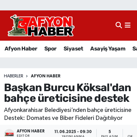
Afyon Haber
Siyaset
Afyon Haber
Spor
Siyaset
Asayiş Yaşam
S
Spor
Asayiş Yaşam
HABERLER
AFYON HABER
Başkan Burcu Köksal'dan
Sağlık
bahçe üreticisine destek
Eğitim
Afyonkarahisar Belediyesi’nden bahçe üreticisine
Sivil Toplum
Destek: Domates ve Biber Fideleri Dağıtılıyor
AFYON HABER
Ekonomi
11.06.2025 - 09:30
5
EDITÖR
YAYINLANMA
PAYLAŞIM
OKUN