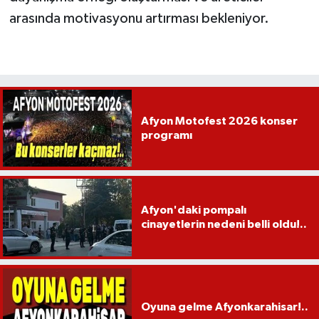
arasında motivasyonu artırması bekleniyor.
Afyon Motofest 2026 konser
programı
Afyon'daki pompalı
cinayetlerin nedeni belli oldu!..
Oyuna gelme Afyonkarahisar!..