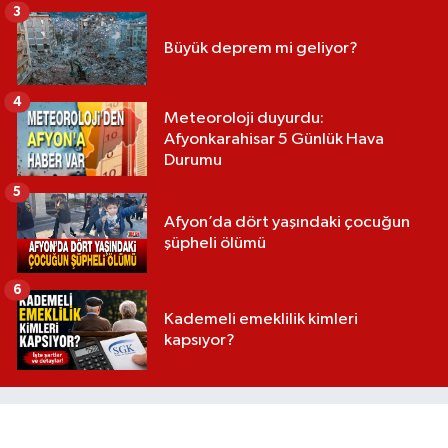
3
Büyük deprem mi geliyor?
4
Meteoroloji duyurdu:
Afyonkarahisar 5 Günlük Hava
Durumu
5
Afyon’da dört yaşındaki çocuğun
şüpheli ölümü
6
Kademeli emeklilik kimleri
kapsıyor?