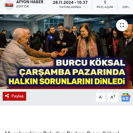
AFYON HABER
28.11.2024 - 10:37
1
EDITÖR
YAYINLANMA
PAYLAŞIM
OKUN
Magazin
Etkinlikler
Paylaş
-
+
A
A