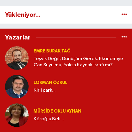
Yükleniyor...
Yazarlar
EMRE BURAK TAĞ
Teşvik Değil, Dönüşüm Gerek: Ekonomiye
Can Suyu mu, Yoksa Kaynak İsrafı mı?
LOKMAN ÖZKUL
Kirli çark...
MÜRŞIDE OKLU AYHAN
Köroğlu Beli...