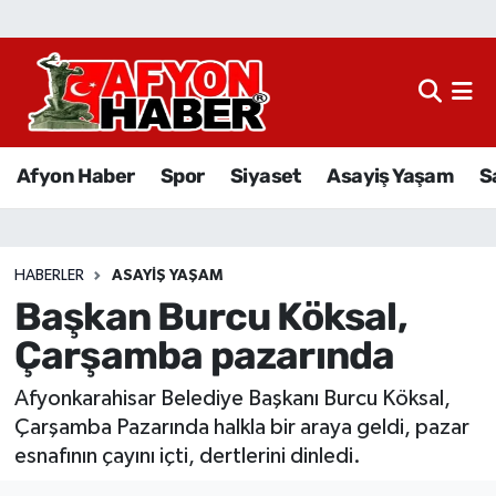
Afyon Haber
Siyaset
Afyon Haber
Spor
Siyaset
Asayiş Yaşam
S
Spor
Asayiş Yaşam
HABERLER
ASAYIŞ YAŞAM
Başkan Burcu Köksal,
Sağlık
Çarşamba pazarında
Eğitim
Afyonkarahisar Belediye Başkanı Burcu Köksal,
Sivil Toplum
Çarşamba Pazarında halkla bir araya geldi, pazar
esnafının çayını içti, dertlerini dinledi.
Ekonomi