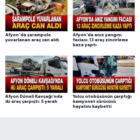
Afyon'da şarampole
Afyon’da anız yangını
yuvarlanan araç can aldı
faciası: 13 araç zincirleme
kaza yaptı
Afyon Döneli Kavşağı’nda
Yolcu otobüsünün çarptığı
iki araç çarpıştı: 5 yaralı
kamyonet sürücüsü
hayatını kaybetti