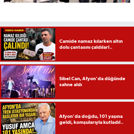
Camide namaz kılarken altın
dolu çantasını çaldılar!..
Sibel Can, Afyon'da düğünde
sahne aldı
Afyon'da doğdu, 101 yaşına
geldi, komşularıyla kutladı!..