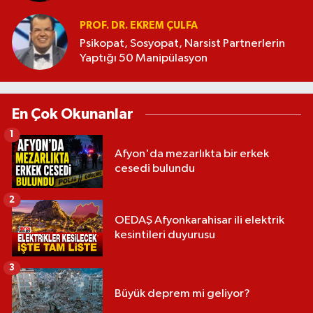
PROF. DR. EKREM ÇULFA
Psikopat, Sosyopat, Narsist Partnerlerin
Yaptığı 50 Manipülasyon
En Çok Okunanlar
1
Afyon'da mezarlıkta bir erkek
cesedi bulundu
2
OEDAŞ Afyonkarahisar ili elektrik
kesintileri duyurusu
3
Büyük deprem mi geliyor?