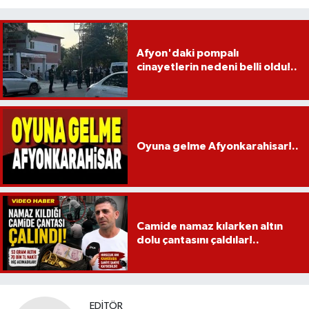
Afyon'daki pompalı
cinayetlerin nedeni belli oldu!..
Oyuna gelme Afyonkarahisar!..
Camide namaz kılarken altın
dolu çantasını çaldılar!..
EDITÖR