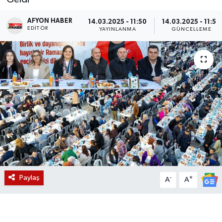
Magazin
AFYON HABER
14.03.2025 - 11:50
14.03.2025 - 11:58
EDITÖR
YAYINLANMA
GÜNCELLEME
Etkinlikler
Paylaş
-
+
A
A