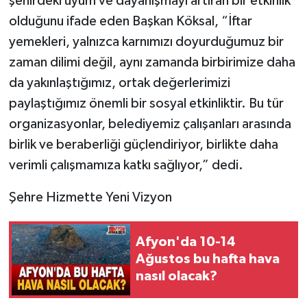
şehirdeki uyum ve dayanışmayı artıran bir etkinlik
olduğunu ifade eden Başkan Köksal, “İftar
yemekleri, yalnızca karnımızı doyurduğumuz bir
zaman dilimi değil, aynı zamanda birbirimize daha
da yakınlaştığımız, ortak değerlerimizi
paylaştığımız önemli bir sosyal etkinliktir. Bu tür
organizasyonlar, belediyemiz çalışanları arasında
birlik ve beraberliği güçlendiriyor, birlikte daha
verimli çalışmamıza katkı sağlıyor,” dedi.
Şehre Hizmette Yeni Vizyon
Afyon'da 10-14
Ağustos bu hafta hava
nasıl olacak?