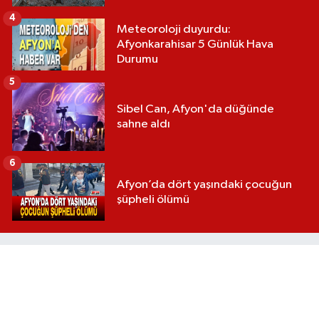
4
Meteoroloji duyurdu:
Afyonkarahisar 5 Günlük Hava
Durumu
5
Sibel Can, Afyon'da düğünde
sahne aldı
6
Afyon’da dört yaşındaki çocuğun
şüpheli ölümü