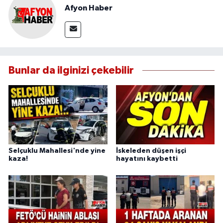
Afyon Haber
Bunlar da ilginizi çekebilir
Selçuklu Mahallesi'nde yine
İskeleden düşen işçi
kaza!
hayatını kaybetti