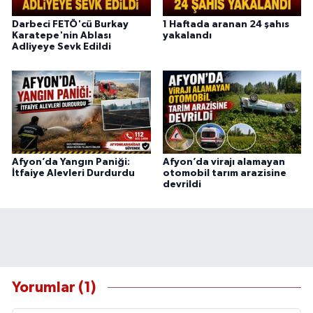
Darbeci FETÖ'cü Burkay
1 Haftada aranan 24 şahıs
Karatepe'nin Ablası
yakalandı
Adliyeye Sevk Edildi
Afyon’da Yangın Paniği:
Afyon’da virajı alamayan
İtfaiye Alevleri Durdurdu
otomobil tarım arazisine
devrildi
Yorumlar (1)