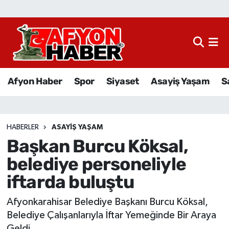
Afyon Haber
Siyaset
Afyon Haber
Spor
Siyaset
Asayiş Yaşam
S
Spor
Asayiş Yaşam
HABERLER
ASAYIŞ YAŞAM
Başkan Burcu Köksal,
Sağlık
belediye personeliyle
Eğitim
iftarda buluştu
Sivil Toplum
Afyonkarahisar Belediye Başkanı Burcu Köksal,
Belediye Çalışanlarıyla İftar Yemeğinde Bir Araya
Ekonomi
Geldi