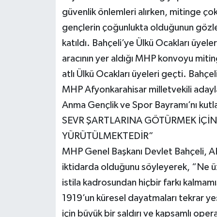
güvenlik önlemleri alırken, mitinge çok
gençlerin çoğunlukta olduğunun gözlen
katıldı. Bahçeli’ye Ülkü Ocakları üyeler
aracının yer aldığı MHP konvoyu mitin
atlı Ülkü Ocakları üyeleri geçti. Bahçeli
MHP Afyonkarahisar milletvekili adayla
Anma Gençlik ve Spor Bayramı’nı kut
SEVR ŞARTLARINA GÖTÜRMEK İÇİ
YÜRÜTÜLMEKTEDİR”
MHP Genel Başkanı Devlet Bahçeli, AK 
iktidarda olduğunu söyleyerek, “Ne üzü
istila kadrosundan hiçbir farkı kalmam
1919’un küresel dayatmaları tekrar yeş
için büyük bir saldırı ve kapsamlı ope