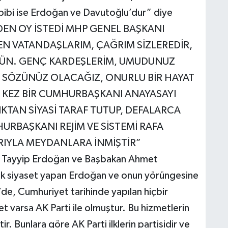
bibi ise Erdoğan ve Davutoğlu’dur” diye
DEN OY İSTEDİ MHP GENEL BAŞKANI
EN VATANDAŞLARIM, ÇAĞRIM SİZLEREDİR,
ÜYÜN. GENÇ KARDEŞLERİM, UMUDUNUZ
 SÖZÜNÜZ OLACAĞIZ, ONURLU BİR HAYAT
LK KEZ BİR CUMHURBAŞKANI ANAYASAYI
KTAN SİYASİ TARAF TUTUP, DEFALARCA
URBAŞKANI REJİM VE SİSTEMİ RAFA
RIYLA MEYDANLARA İNMİŞTİR”
Tayyip Erdoğan ve Başbakan Ahmet
ak siyaset yapan Erdoğan ve onun yörüngesine
de, Cumhuriyet tarihinde yapılan hiçbir
t varsa AK Parti ile olmuştur. Bu hizmetlerin
ir. Bunlara göre AK Parti ilklerin partisidir ve