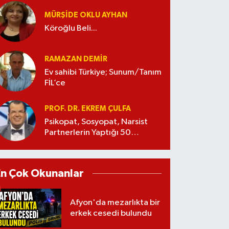
MÜRŞIDE OKLU AYHAN
Köroğlu Beli...
RAMAZAN DEMİR
Ev sahibi Türkiye; Sunum/Tanım
FİL’ce
PROF. DR. EKREM ÇULFA
Psikopat, Sosyopat, Narsist
Partnerlerin Yaptığı 50
Manipülasyon
En Çok Okunanlar
Afyon'da mezarlıkta bir
erkek cesedi bulundu