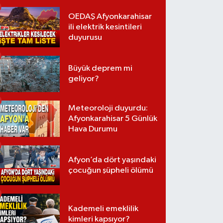
OEDAŞ Afyonkarahisar
ili elektrik kesintileri
duyurusu
Büyük deprem mi
geliyor?
Meteoroloji duyurdu:
Afyonkarahisar 5 Günlük
Hava Durumu
Afyon’da dört yaşındaki
çocuğun şüpheli ölümü
Kademeli emeklilik
kimleri kapsıyor?