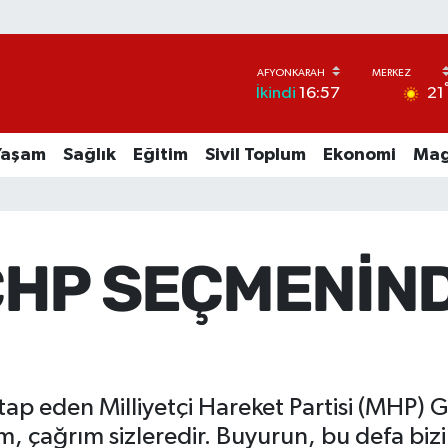
21
İkindi
16:57
Yaşam
Sağlık
Eğitim
Sivil Toplum
Ekonomi
Mag
CHP SEÇMENİN
itap eden Milliyetçi Hareket Partisi (MHP) 
, çağrım sizleredir. Buyurun, bu defa bi