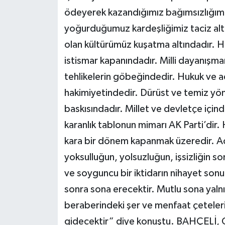
ödeyerek kazandığımız bağımsızlığımız
yoğurduğumuz kardeşliğimiz taciz altın
olan kültürümüz kuşatma altındadır. 
istismar kapanındadır. Milli dayanışma
tehlikelerin göbeğindedir. Hukuk ve ad
hakimiyetindedir. Dürüst ve temiz yön
baskısındadır. Millet ve devletçe iç
karanlık tablonun mimarı AK Parti’dir. H
kara bir dönem kapanmak üzeredir. Ac
yoksulluğun, yolsuzluğun, işsizliğin son
ve soyguncu bir iktidarın nihayet son
sonra sona erecektir. Mutlu sona yalnız
beraberindeki şer ve menfaat çeteleri
gidecektir” diye konuştu. BAHÇE