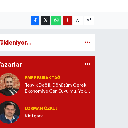
-
+
A
A
ükleniyor...
Yazarlar
EMRE BURAK TAĞ
Teşvik Değil, Dönüşüm Gerek:
Ekonomiye Can Suyu mu, Yoksa
Kaynak İsrafı mı?
LOKMAN ÖZKUL
Kirli çark...