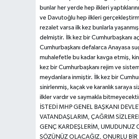
bunlar her yerde hep ilkleri yaptıklar
ve Davutoğlu hep ilkleri gerçekleştirm
rezalet varsa ilk kez bunlarla yaşanmı
delmiştir. İlk kez bir Cumhurbaşkanı açı
Cumhurbaşkanı defalarca Anayasa suçu 
muhalefetle bu kadar kavga etmiş, kind
kez bir Cumhurbaşkanı rejim ve sistemi
meydanlara inmiştir. İlk kez bir Cumhur
sinirlenmiş, kaçak ve karanlık saraya siz
ilkler vardır ve saymakla bitmeyec
İSTEDİ MHP GENEL BAŞKANI DEVLE
VATANDAŞLARIM, ÇAĞRIM SİZLERED
GENÇ KARDEŞLERİM, UMUDUNUZ 
SÖZÜNÜZ OLACAĞIZ, ONURLU BİR H