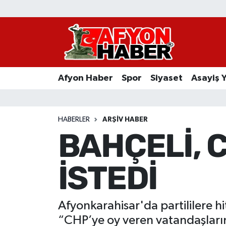
Afyon Haber
Siyaset
Afyon Haber
Spor
Siyaset
Asayiş 
Spor
Asayiş Yaşam
HABERLER
ARŞIV HABER
BAHÇELİ, 
Sağlık
İSTEDİ
Eğitim
Sivil Toplum
Afyonkarahisar'da partililere h
Ekonomi
“CHP’ye oy veren vatandaşlarım