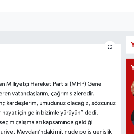
Y
en Milliyetçi Hareket Partisi (MHP) Genel
ren vatandaşlarım, çağrım sizleredir.
enç kardeşlerim, umudunuz olacağız, sözcünüz
 hayat için gelin bizimle yürüyün” dedi.
seçim çalışmaları kapsamında geldiği
uriyet Meydanı’ndaki mitingde polis genişlik