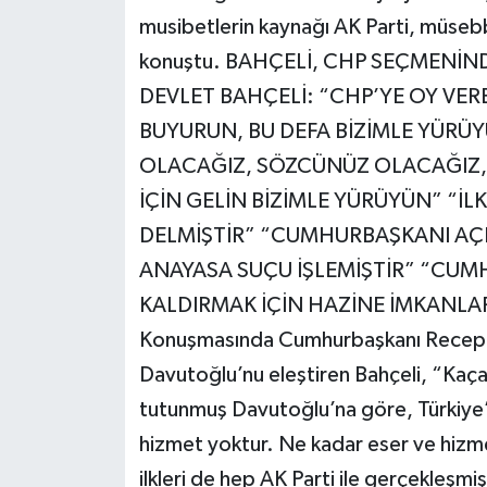
musibetlerin kaynağı AK Parti, müseb
konuştu. BAHÇELİ, CHP SEÇMENİN
DEVLET BAHÇELİ: “CHP’YE OY VER
BUYURUN, BU DEFA BİZİMLE YÜR
OLACAĞIZ, SÖZCÜNÜZ OLACAĞIZ,
İÇİN GELİN BİZİMLE YÜRÜYÜN” “İ
DELMİŞTİR” “CUMHURBAŞKANI AÇI
ANAYASA SUÇU İŞLEMİŞTİR” “CUMH
KALDIRMAK İÇİN HAZİNE İMKANLA
Konuşmasında Cumhurbaşkanı Recep 
Davutoğlu’nu eleştiren Bahçeli, “Kaç
tutunmuş Davutoğlu’na göre, Türkiye’
hizmet yoktur. Ne kadar eser ve hizme
ilkleri de hep AK Parti ile gerçekleşmişt