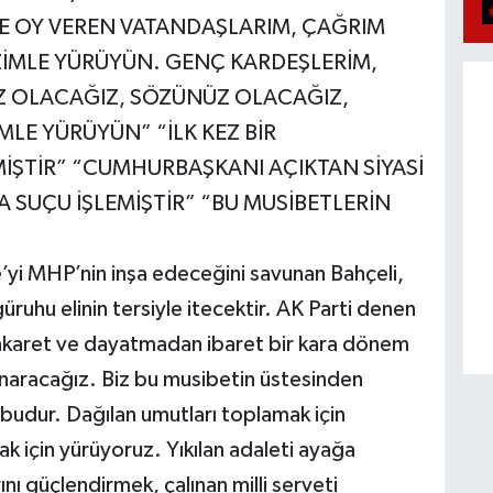
YE OY VEREN VATANDAŞLARIM, ÇAĞRIM
İZİMLE YÜRÜYÜN. GENÇ KARDEŞLERİM,
 OLACAĞIZ, SÖZÜNÜZ OLACAĞIZ,
İMLE YÜRÜYÜN” “İLK KEZ BİR
ŞTİR” “CUMHURBAŞKANI AÇIKTAN SİYASİ
 SUÇU İŞLEMİŞTİR” “BU MUSİBETLERİN
’yi MHP’nin inşa edeceğini savunan Bahçeli,
 güruhu elinin tersiyle itecektir. AK Parti denen
hakaret ve dayatmadan ibaret bir kara dönem
onaracağız. Biz bu musibetin üstesinden
udur. Dağılan umutları toplamak için
ak için yürüyoruz. Yıkılan adaleti ayağa
ını güçlendirmek, çalınan milli serveti