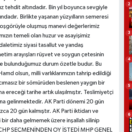
2
 tehdit altındadır. Bin yıl boyunca sevgiyle
dadır. Birlikte yaşanan yüzyılların semeresi
Hoşgörüyle oluşmuş manevi değerlerimiz
3
mızın temeli olan huzur ve asayişimiz
aletimiz siyasi tasallut ve yandaş
etim arayışları rüşvet ve soygun çetesinin
4
inde bulunduğumuz durum özetle budur. Bu
amd olsun, milli varlıklarımızın tahrip edildiği
ımasız bir sömürüden beslenen yaygın bir
5
a ereceği tarihe artık ulaşılmıştır. Teslimiyetçi
una gelinmektedir. AK Parti dönemi 20 gün
ca 20 gün kalmıştır. AK Parti iktidarı ve
6
 bir daha gelmemek üzere inşallah silinip
Lİ, CHP SEÇMENİNDEN OY İSTEDİ MHP GENEL