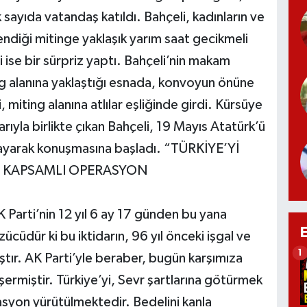
 sayıda vatandaş katıldı. Bahçeli, kadınların ve
diği mitinge yaklaşık yarım saat gecikmeli
i ise bir sürpriz yaptı. Bahçeli’nin makam
g alanına yaklaştığı esnada, konvoyun önüne
, miting alanına atlılar eşliğinde girdi. Kürsüye
rıyla birlikte çıkan Bahçeli, 19 Mayıs Atatürk’ü
layarak konuşmasına başladı. “TÜRKİYE’Yİ
N KAPSAMLI OPERASYON
Parti’nin 12 yıl 6 ay 17 günden bu yana
cüdür ki bu iktidarın, 96 yıl önceki işgal ve
1
ıştır. AK Parti’yle beraber, bugün karşımıza
ermiştir. Türkiye’yi, Sevr şartlarına götürmek
rasyon yürütülmektedir. Bedelini kanla