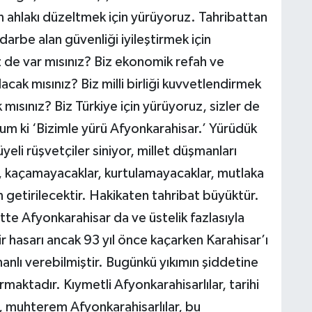
 ahlakı düzeltmek için yürüyoruz. Tahribattan
arbe alan güvenliği iyileştirmek için
z de var mısınız? Biz ekonomik refah ve
cak mısınız? Biz milli birliği kuvvetlendirmek
mısınız? Biz Türkiye için yürüyoruz, sizler de
m ki ‘Bizimle yürü Afyonkarahisar.’ Yürüdük
yeli rüşvetçiler siniyor, millet düşmanları
e, kaçamayacaklar, kurtulamayacaklar, mutlaka
 getirilecektir. Hakikaten tahribat büyüktür.
tte Afyonkarahisar da ve üstelik fazlasıyla
ir hasarı ancak 93 yıl önce kaçarken Karahisar’ı
nanlı verebilmiştir. Bugünkü yıkımın şiddetine
rmaktadır. Kıymetli Afyonkarahisarlılar, tarihi
t, muhterem Afyonkarahisarlılar, bu