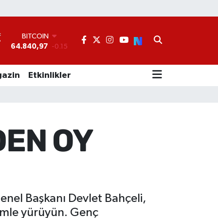
BITCOIN
64.840,97
-0.15
DOLAR
°
47,7436
0.18
EURO
55,2510
0.32
azin
Etkinlikler
STERLİN
64,4811
0.38
GRAM ALTIN
6660.55
0
BİST100
DEN OY
13.779
-14
Genel Başkanı Devlet Bahçeli,
zimle yürüyün. Genç