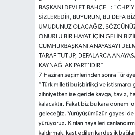
BAŞKANI DEVLET BAHÇELİ: “CHP’
SİZLEREDİR, BUYURUN, BU DEFA B
UMUDUNUZ OLACAĞIZ, SÖZCÜNÜZ
ONURLU BİR HAYAT İÇİN GELİN BİZ
CUMHURBAŞKANI ANAYASAYI DELMİ
TARAF TUTUP, DEFALARCA ANAYASA
KAYNAĞI AK PART’İDİR”
7 Haziran seçimlerinden sonra Türkiye
“Türk milleti bu işbirlikçi ve istismarcı
zihniyetten ise geride kavga, taviz, 
kalacaktır. Fakat biz bu kara dönemi 
geleceğiz. Yürüyüşümüzün gayesi de b
yürüyoruz. Kırılan hayalleri canlandırm
kaldırmak, kast edilen kardeşlik bağlar