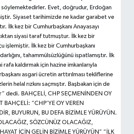
ını söylemektedirler. Evet, doğrudur, Erdoğan
iştir. Siyaset tarihimizde ne kadar garabet ve
ştır. İlk kez bir Cumhurbaşkanı Anayasayı
ktan siyasi taraf tutmuştur. İlk kez bir
işlemiştir. İlk kez bir Cumhurbaşkanı
arlığını, tahammülsüzlüğünü ispatlamıştır. İlk
 rafa kaldırmak için hazine imkanlarıyla
başkanı asgari ücretin arttırılması tekliflerine
lerin helal rızkını saçmıştır. Başbakan için de
ektir” dedi. BAHÇELİ, CHP SEÇMENİNDEN OY
T BAHÇELİ: “CHP’YE OY VEREN
İR, BUYURUN, BU DEFA BİZİMLE YÜRÜYÜN.
OLACAĞIZ, SÖZCÜNÜZ OLACAĞIZ,
AYAT İÇİN GELİN BİZİMLE YÜRÜYÜN” “İLK