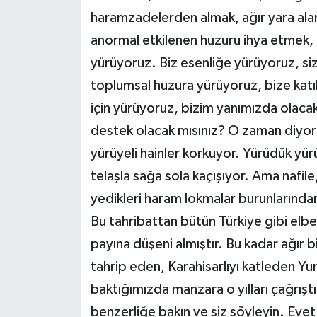
haramzadelerden almak, ağır yara alan
anormal etkilenen huzuru ihya etmek, d
yürüyoruz. Biz esenliğe yürüyoruz, si
toplumsal huzura yürüyoruz, bize katıla
için yürüyoruz, bizim yanımızda olacak 
destek olacak mısınız? O zaman diyoru
yürüyeli hainler korkuyor. Yürüdük yürü
telaşla sağa sola kaçışıyor. Ama nafil
yedikleri haram lokmalar burunlarından
Bu tahribattan bütün Türkiye gibi elbe
payına düşeni almıştır. Bu kadar ağır b
tahrip eden, Karahisarlıyı katleden Yu
baktığımızda manzara o yılları çağrıştı
benzerliğe bakın ve siz söyleyin. Eve