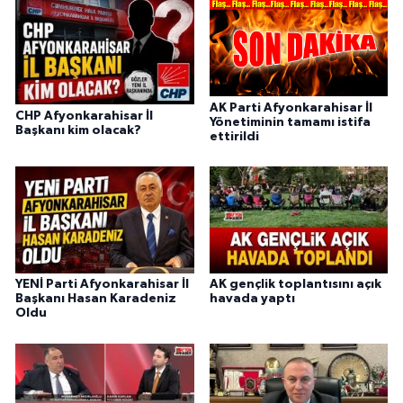
AK Parti Afyonkarahisar İl
CHP Afyonkarahisar İl
Yönetiminin tamamı istifa
Başkanı kim olacak?
ettirildi
YENİ Parti Afyonkarahisar İl
AK gençlik toplantısını açık
Başkanı Hasan Karadeniz
havada yaptı
Oldu