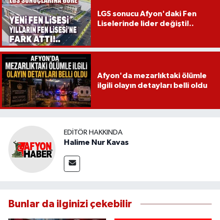
LGS sonucu Afyon'daki Fen
Liselerinde lider değişti!..
Afyon'da mezarlıktaki ölümle
ilgili olayın detayları belli oldu
EDITÖR HAKKINDA
Halime Nur Kavas
Bunlar da ilginizi çekebilir