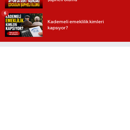
6
Kademeli emeklilik kimleri
kapsıyor?