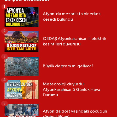
1
Afyon'da mezarlıkta bir erkek
cesedi bulundu
2
OEDAŞ Afyonkarahisar ili elektrik
kesintileri duyurusu
3
Büyük deprem mi geliyor?
4
Meteoroloji duyurdu:
Afyonkarahisar 5 Günlük Hava
Durumu
5
Afyon’da dört yaşındaki çocuğun
şüpheli ölümü