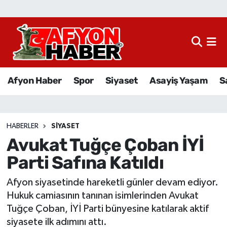
Afyon Haber
Siyaset
Afyon Haber
Spor
Siyaset
Asayiş Yaşam
S
Spor
Asayiş Yaşam
HABERLER
SIYASET
Avukat Tuğçe Çoban İYİ
Sağlık
Parti Safına Katıldı
Eğitim
Afyon siyasetinde hareketli günler devam ediyor.
Sivil Toplum
Hukuk camiasının tanınan isimlerinden Avukat
Tuğçe Çoban, İYİ Parti bünyesine katılarak aktif
Ekonomi
siyasete ilk adımını attı.