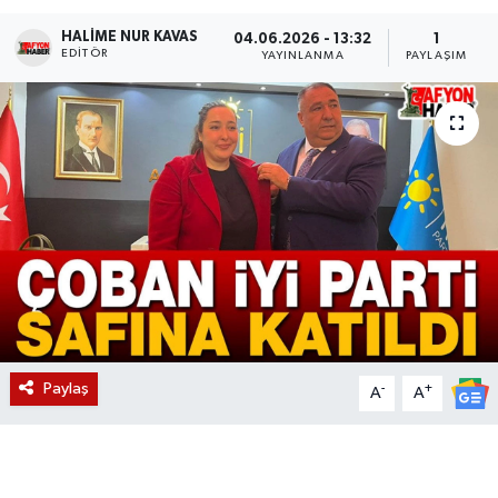
HALIME NUR KAVAS
Magazin
04.06.2026 - 13:32
1
EDITÖR
YAYINLANMA
PAYLAŞIM
Etkinlikler
Paylaş
-
+
A
A