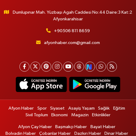
Dumlupınar Mah. Yüzbaşı Agah Caddesi No:44 Daire:3 Kat:2
Afyonkarahisar
+90506 811 8659
afyonhaber.com@gmail.com
Afyon Haber
Spor
Siyaset
Asayiş Yaşam
Sağlık
Eğitim
Sivil Toplum
Ekonomi
Magazin
Etkinlikler
Afyon Çay Haber
Başmakçı Haber
Bayat Haber
Bolvadin Haber
Çobanlar Haber
Dazkırı Haber
Dinar Haber