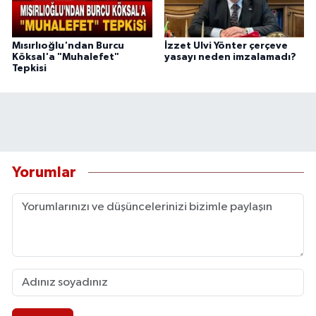
Mısırlıoğlu'ndan Burcu
İzzet Ulvi Yönter çerçeve
Köksal'a "Muhalefet"
yasayı neden imzalamadı?
Tepkisi
Yorumlar