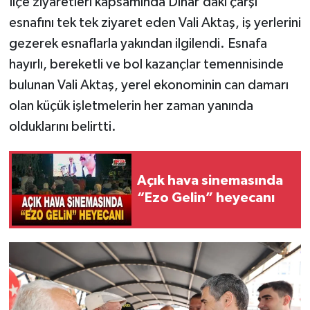
İlçe ziyaretleri kapsamında Dinar’daki çarşı
esnafını tek tek ziyaret eden Vali Aktaş, iş yerlerini
gezerek esnaflarla yakından ilgilendi. Esnafa
hayırlı, bereketli ve bol kazançlar temennisinde
bulunan Vali Aktaş, yerel ekonominin can damarı
olan küçük işletmelerin her zaman yanında
olduklarını belirtti.
Açık hava sinemasında
“Ezo Gelin” heyecanı