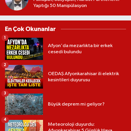
Yaptığı 50 Manipülasyon
En Çok Okunanlar
1
Afyon'da mezarlıkta bir erkek
cesedi bulundu
2
OEDAŞ Afyonkarahisar ili elektrik
kesintileri duyurusu
3
Büyük deprem mi geliyor?
4
Meteoroloji duyurdu:
Afyonkarahisar 5 Günlük Hava