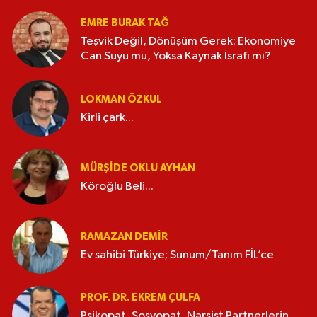
EMRE BURAK TAĞ
Teşvik Değil, Dönüşüm Gerek: Ekonomiye
Can Suyu mu, Yoksa Kaynak İsrafı mı?
LOKMAN ÖZKUL
Kirli çark...
MÜRŞIDE OKLU AYHAN
Köroğlu Beli...
RAMAZAN DEMİR
Ev sahibi Türkiye; Sunum/Tanım FİL’ce
PROF. DR. EKREM ÇULFA
Psikopat, Sosyopat, Narsist Partnerlerin