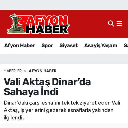
Afyon Haber
Siyaset
Afyon Haber
Spor
Siyaset
Asayiş Yaşam
S
Spor
Asayiş Yaşam
HABERLER
AFYON HABER
Vali Aktaş Dinar’da
Sağlık
Sahaya İndi
Eğitim
Dinar’daki çarşı esnafını tek tek ziyaret eden Vali
Sivil Toplum
Aktaş, iş yerlerini gezerek esnaflarla yakından
ilgilendi.
Ekonomi