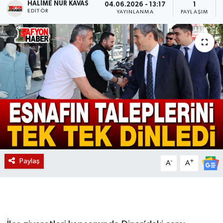
HALIME NUR KAVAS
04.06.2026 - 13:17
1
EDITÖR
YAYINLANMA
PAYLAŞIM
Magazin
Etkinlikler
Paylaş
-
+
A
A