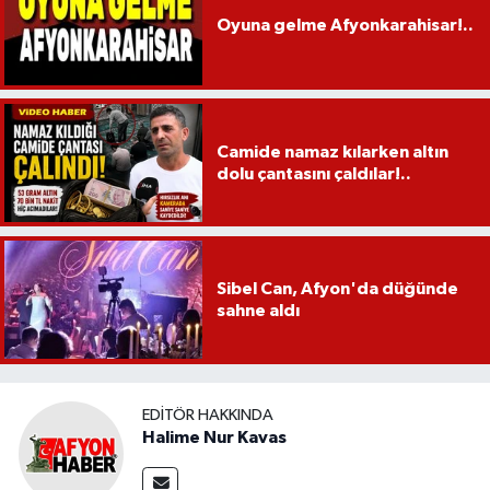
Oyuna gelme Afyonkarahisar!..
Camide namaz kılarken altın
dolu çantasını çaldılar!..
Sibel Can, Afyon'da düğünde
sahne aldı
EDITÖR HAKKINDA
Halime Nur Kavas