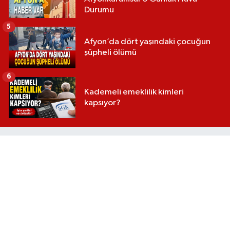
Durumu
5
Afyon’da dört yaşındaki çocuğun
şüpheli ölümü
6
Kademeli emeklilik kimleri
kapsıyor?