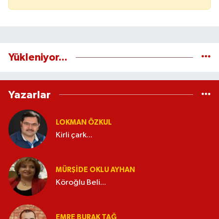
Yükleniyor...
Yazarlar
LOKMAN ÖZKUL
Kirli çark...
MÜRŞIDE OKLU AYHAN
Köroğlu Beli...
EMRE BURAK TAĞ