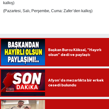
kalkış)
(Pazartesi, Salı, Perşembe, Cuma: Zafer’den kalkış)
Başkan Burcu Köksal, "Hayırlı
olsun" dedi ve paylaştı
Afyon'da mezarlıkta bir erkek
cesedi bulundu