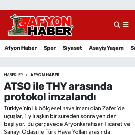
Afyon Haber
Siyaset
Afyon Haber
Spor
Siyaset
Asayiş Yaşam
S
Spor
Asayiş Yaşam
HABERLER
AFYON HABER
ATSO ile THY arasında
Sağlık
protokol imzalandı
Eğitim
Türkiye’nin ilk bölgesel havalimanı olan Zafer’de
Sivil Toplum
uçuşlar, 1 yılı aşkın bir süreden sonra yeniden
başlıyor. Bu çerçevede Afyonkarahisar Ticaret ve
Ekonomi
Sanayi Odası ile Türk Hava Yolları arasında