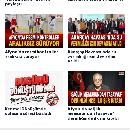
paylaştı
Afyon’da resmi kontroller
Akarçay Havzası’nda su
aralıksız sürüyor
verimliliği için dev adım
atıldı
Kentsel Dönüşümde
Afyon'da sağlık
uzlaşma süreci başladı
memurundan tasavvuf
derinliğinde ilk şiir kitabı