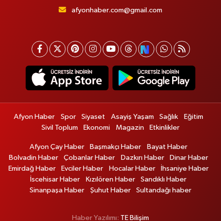
afyonhaber.com@gmail.com
Afyon Haber
Spor
Siyaset
Asayiş Yaşam
Sağlık
Eğitim
Sivil Toplum
Ekonomi
Magazin
Etkinlikler
Afyon Çay Haber
Başmakçı Haber
Bayat Haber
Bolvadin Haber
Çobanlar Haber
Dazkırı Haber
Dinar Haber
Emirdağ Haber
Evciler Haber
Hocalar Haber
İhsaniye Haber
İscehisar Haber
Kızılören Haber
Sandıklı Haber
Sinanpaşa Haber
Şuhut Haber
Sultandağı haber
Haber Yazılımı:
TE Bilişim