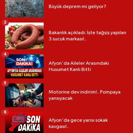
Büyük deprem mi geliyor?
3
Bakanlık açıkladı: İşte tağşiş yapılan
3 sucuk markası!..
4
Afyon'da Aileler Arasındaki
Husumet Kanlı Bitti
5
Motorine dev indirim!.. Pompaya
yansıyacak
6
Afyon'da gece yarısı sokak
kavgası!..