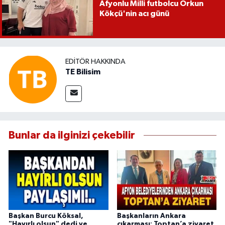
Afyonlu Milli futbolcu Orkun
Kökçü'nin acı günü
EDITÖR HAKKINDA
TE Bilisim
Bunlar da ilginizi çekebilir
Başkan Burcu Köksal,
Başkanların Ankara
"Hayırlı olsun" dedi ve
çıkarması: Toptan’a ziyaret