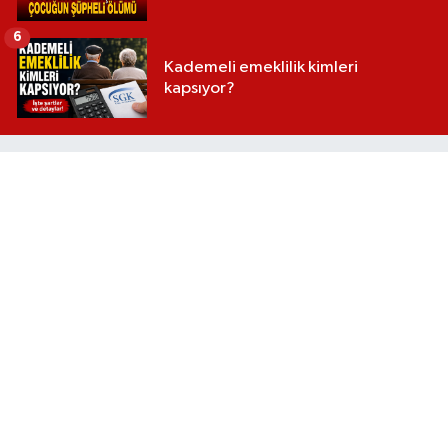
6
Kademeli emeklilik kimleri
kapsıyor?