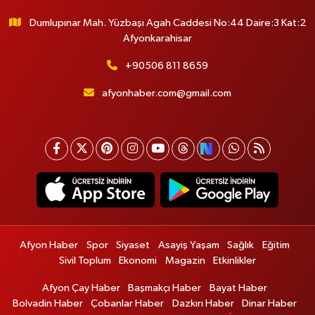
Dumlupınar Mah. Yüzbaşı Agah Caddesi No:44 Daire:3 Kat:2
Afyonkarahisar
+90506 811 8659
afyonhaber.com@gmail.com
Afyon Haber
Spor
Siyaset
Asayiş Yaşam
Sağlık
Eğitim
Sivil Toplum
Ekonomi
Magazin
Etkinlikler
Afyon Çay Haber
Başmakçı Haber
Bayat Haber
Bolvadin Haber
Çobanlar Haber
Dazkırı Haber
Dinar Haber