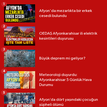
1
Afyon'da mezarlıkta bir erkek
cesedi bulundu
2
OEDAŞ Afyonkarahisar ili elektrik
kesintileri duyurusu
3
Büyük deprem mi geliyor?
4
Meteoroloji duyurdu:
Afyonkarahisar 5 Günlük Hava
Durumu
5
Afyon’da dört yaşındaki çocuğun
şüpheli ölümü