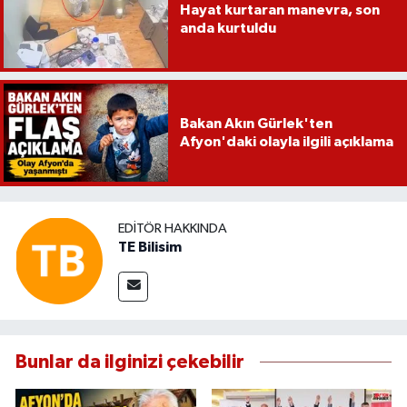
Hayat kurtaran manevra, son
anda kurtuldu
Bakan Akın Gürlek'ten
Afyon'daki olayla ilgili açıklama
EDITÖR HAKKINDA
TE Bilisim
Bunlar da ilginizi çekebilir