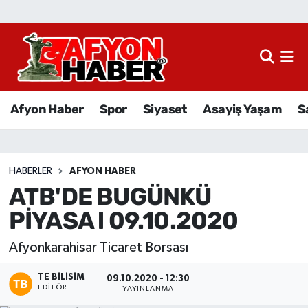
Afyon Haber
Siyaset
Afyon Haber
Spor
Siyaset
Asayiş Yaşam
S
Spor
Asayiş Yaşam
HABERLER
AFYON HABER
ATB'DE BUGÜNKÜ
Sağlık
PİYASA l 09.10.2020
Eğitim
Afyonkarahisar Ticaret Borsası
Sivil Toplum
TE BILISIM
09.10.2020 - 12:30
EDITÖR
YAYINLANMA
Ekonomi