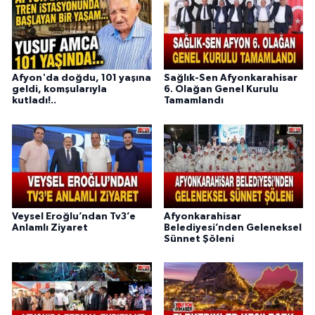
Afyon'da doğdu, 101 yaşına
Sağlık-Sen Afyonkarahisar
geldi, komşularıyla
6. Olağan Genel Kurulu
kutladı!..
Tamamlandı
Veysel Eroğlu’ndan Tv3’e
Afyonkarahisar
Anlamlı Ziyaret
Belediyesi’nden Geleneksel
Sünnet Şöleni